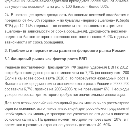
крупнейших банков-векселедателей приходится более 50% от объема
выпущенных векселей, а на долю 100 банков – более 80%.
24. В настоящее время доходность банковских векселей колеблется 
пределах от 4–6,5% годовых – по бумагам «первого эшелона» (Сберб
ВТБ) до 12–14% годовых – по векселям так называемого «третьего
эшелона» (в зависимости от срока обращения). Доходность векселей
надежных банков «второго эшелона» составляет около 6–9% годовых
зависимости от срока обращения.
3. Проблемы и перспективы развития фондового рынка России
3.1 Фондовый рынок как фактор роста ВВП
Решение поставленной Президентом РФ задачи удвоения ВВП к 2012 
потребует ежегодного роста не менее чем на 7,2% (за основу взят 2002
Если в качестве срока взять 2010 г., то потребуется ежегодный рост в
Вместе с тем средние темпы экономического роста России в 2000–2004
составили 6,7%, прогноз на 2005–2006 гг. не превышает 6%. Необход
ускорение роста, для которого требуются значительные инвестиции.
Для того чтобы российский фондовый рынок можно было рассматрива
один из основных источников инвестиций для российских предприятий
необходимо как минимум троекратное увеличение его доли в инвести
основной капитал. На данный момент его доля не превышает 10%, в т
время как в развитых странах ее уровень достигает 40–60%.