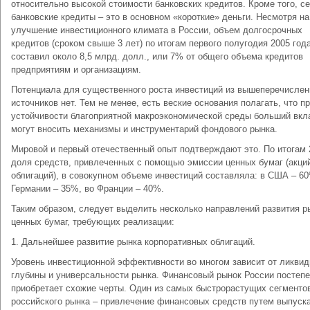
относительно высокой стоимости банковских кредитов. Кроме того, с
банковские кредиты – это в основном «короткие» деньги. Несмотря на
улучшение инвестиционного климата в России, объем долгосрочных
кредитов (сроком свыше 3 лет) по итогам первого полугодия 2005 год
составил около 8,5 млрд. долл., или 7% от общего объема кредитов
предприятиям и организациям.
Потенциала для существенного роста инвестиций из вышеперечисле
источников нет. Тем не менее, есть веские основания полагать, что п
устойчивости благоприятной макроэкономической среды больший вкл
могут вносить механизмы и инструментарий фондового рынка.
Мировой и первый отечественный опыт подтверждают это. По итогам 2
доля средств, привлеченных с помощью эмиссии ценных бумаг (акци
облигаций), в совокупном объеме инвестиций составляла: в США – 60
Германии – 35%, во Франции – 40%.
Таким образом, следует выделить несколько направлений развития р
ценных бумаг, требующих реализации:
1. Дальнейшее развитие рынка корпоративных облигаций.
Уровень инвестиционной эффективности во многом зависит от ликвид
глубины и универсальности рынка. Финансовый рынок России постеп
приобретает схожие черты. Один из самых быстрорастущих сегменто
российского рынка – привлечение финансовых средств путем выпуск