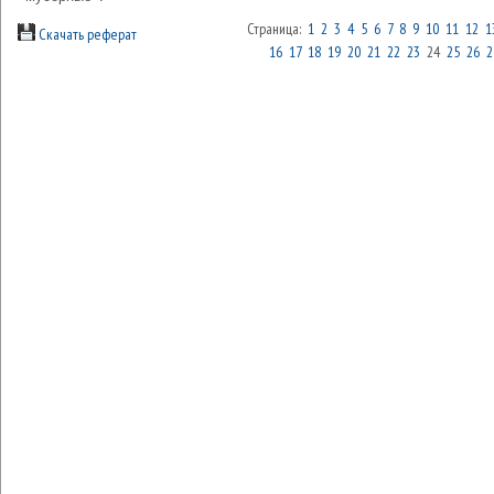
Страница:
1
2
3
4
5
6
7
8
9
10
11
12
1
Скачать реферат
16
17
18
19
20
21
22
23
24
25
26
2