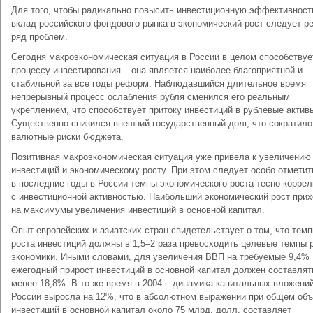
Для того, чтобы радикально повысить инвестиционную эффективност
вклад российского фондового рынка в экономический рост следует р
ряд проблем.
Сегодня макроэкономическая ситуация в России в целом способствуе
процессу инвестирования – она является наиболее благоприятной и
стабильной за все годы реформ. Наблюдавшийся длительное время
непрерывный процесс ослабления рубля сменился его реальным
укреплением, что способствует притоку инвестиций в рублевые актив
Существенно снизился внешний государственный долг, что сократило
валютные риски бюджета.
Позитивная макроэкономическая ситуация уже привела к увеличению
инвестиций и экономическому росту. При этом следует особо отметит
в последние годы в России темпы экономического роста тесно корре
с инвестиционной активностью. Наибольший экономический рост при
на максимумы увеличения инвестиций в основной капитал.
Опыт европейских и азиатских стран свидетельствует о том, что тем
роста инвестиций должны в 1,5–2 раза превосходить целевые темпы 
экономики. Иными словами, для увеличения ВВП на требуемые 9,4%
ежегодный прирост инвестиций в основной капитал должен составлят
менее 18,8%. В то же время в 2004 г. динамика капитальных вложений
России выросла на 12%, что в абсолютном выражении при общем об
инвестиций в основной капитал около 75 млрд. долл. составляет