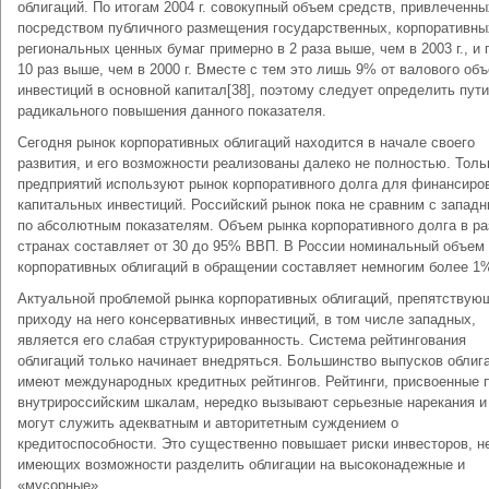
облигаций. По итогам 2004 г. совокупный объем средств, привлеченны
посредством публичного размещения государственных, корпоративны
региональных ценных бумаг примерно в 2 раза выше, чем в 2003 г., и 
10 раз выше, чем в 2000 г. Вместе с тем это лишь 9% от валового об
инвестиций в основной капитал[38], поэтому следует определить пути
радикального повышения данного показателя.
Сегодня рынок корпоративных облигаций находится в начале своего
развития, и его возможности реализованы далеко не полностью. Тол
предприятий используют рынок корпоративного долга для финансиро
капитальных инвестиций. Российский рынок пока не сравним с запад
по абсолютным показателям. Объем рынка корпоративного долга в р
странах составляет от 30 до 95% ВВП. В России номинальный объем
корпоративных облигаций в обращении составляет немногим более 1
Актуальной проблемой рынка корпоративных облигаций, препятствую
приходу на него консервативных инвестиций, в том числе западных,
является его слабая структурированность. Система рейтингования
облигаций только начинает внедряться. Большинство выпусков облиг
имеют международных кредитных рейтингов. Рейтинги, присвоенные 
внутрироссийским шкалам, нередко вызывают серьезные нарекания и
могут служить адекватным и авторитетным суждением о
кредитоспособности. Это существенно повышает риски инвесторов, н
имеющих возможности разделить облигации на высоконадежные и
«мусорные».