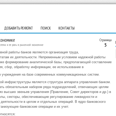
ДОБАВИТЬ РЕФЕРАТ
ПОИСК
КОНТАКТЫ
кономике
Страница
5
стема и ее роль в рыночной экономике
ной работы банков являются организация труда,
льтатам их деятельности. Непременным условием надежной работы
акже формирование аналитической базы, предполагающей составление
я, сбор, обработку информации, ее использование в
о учреждения на базе современных коммуникационных систем.
й инфраструктуры является структура аппарата управления банком.
дать обязательным набором ряда подразделений, отвечающих целям
о высших звеньев управления (Правление, Совет директоров и др.) в
делы, секторы, обеспечивающие регулирование ликвидности и
 деятельности в целом и отдельных операций. В ядро банковского
ганизующее банковские операции и их учет.
тносятся: