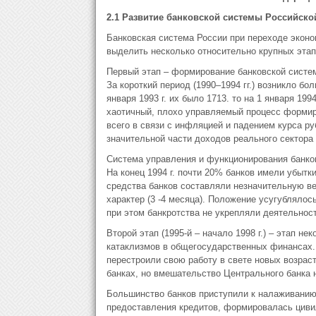
2.1 Развитие банковской системы Российск
Банковская система России при переходе экон
выделить несколько относительно крупных этап
Первый этап – формирование банковской систем
За короткий период (1990–1994 гг.) возникло б
января 1993 г. их было 1713. то на 1 января 199
хаотичный, плохо управляемый процесс формиро
всего в связи с инфляцией и падением курса р
значительной части доходов реального сектора 
Система управления и функционирования банков
На конец 1994 г. почти 20% банков имели убытк
средства банков составляли незначительную ве
характер (3 -4 месяца). Положение усугубляло
при этом банкротства не укрепляли деятельнос
Второй этап (1995-й – начало 1998 г.) – этап н
катаклизмов в общегосударственных финансах. 
перестроили свою работу в свете новых возрас
банках, но вмешательство Центрального банка 
Большинство банков приступили к налаживанию
предоставления кредитов, формировалась циви