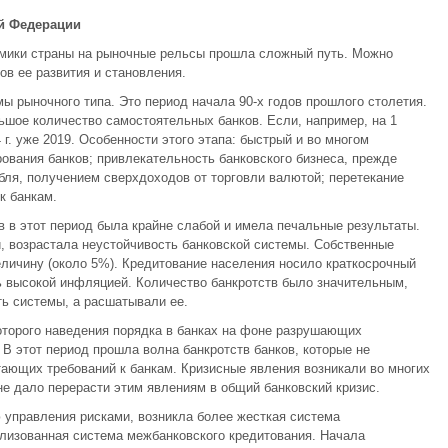
ой Федерации
омики страны на рыночные рельсы прошла сложный путь. Можно
ов ее развития и становления.
ы рыночного типа. Это период начала 90-х годов прошлого столетия.
ольшое количество самостоятельных банков. Если, например, на 1
4 г. уже 2019. Особенности этого этапа: быстрый и во многом
вания банков; привлекательность банковского бизнеса, прежде
убля, получением сверхдоходов от торговли валютой; перетекание
к банкам.
 в этот период была крайне слабой и имела печальные результаты.
и, возрастала неустойчивость банковской системы. Собственные
личину (около 5%). Кредитование населения носило краткосрочный
сь высокой инфляцией. Количество банкротств было значительным,
ть системы, а расшатывали ее.
екоторого наведения порядка в банках на фоне разрушающих
В этот период прошла волна банкротств банков, которые не
тающих требований к банкам. Кризисные явления возникали во многих
не дало перерасти этим явлениям в общий банковский кризис.
 управления рисками, возникла более жесткая система
лизованная система межбанковского кредитования. Начала