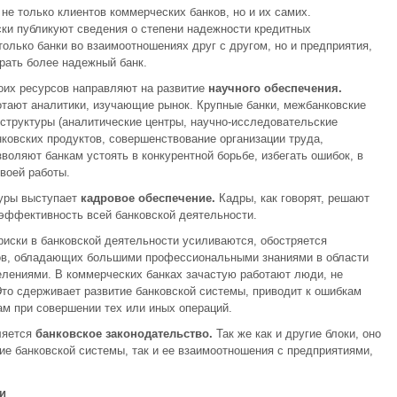
не только клиентов коммерческих банков, но и их самих.
ки публикуют сведения о степени надежности кредитных
олько банки во взаимоотношениях друг с другом, но и предприятия,
ать более надежный банк.
оих ресурсов направляют на развитие
научного обеспечения.
отают аналитики, изучающие рынок. Крупные банки, межбанковские
труктуры (аналитические центры, научно-исследовательские
нковских продуктов, совершенствование организации труда,
оляют банкам устоять в конкурентной борьбе, избегать ошибок, в
воей работы.
уры выступает
кадровое обеспечение.
Кадры, как говорят, решают
эффективность всей банковской деятельности.
риски в банковской деятельности усиливаются, обостряется
ров, обладающих большими профессиональными знаниями в области
делениями. В коммерческих банках зачастую работают люди, не
то сдерживает развитие банковской системы, приводит к ошибкам
м при совершении тех или иных операций.
ляется
банковское законодательство.
Так же как и другие блоки, оно
ие банковской системы, так и ее взаимоотношения с предприятиями,
и