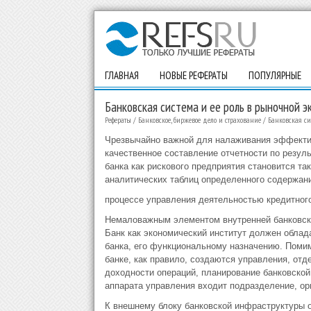
ГЛАВНАЯ
НОВЫЕ РЕФЕРАТЫ
ПОПУЛЯРНЫЕ
Банковская система и ее роль в рыночной э
Рефераты
/
Банковское, биржевое дело и страхование
/
Банковская си
Чрезвычайно важной для налаживания эффектив
качественное составление отчетности по резу
банка как рискового предприятия становится т
аналитических таблиц определенного содержани
процессе управления деятельностью кредитног
Немаловажным элементом внутренней банковско
Банк как экономический институт должен обла
банка, его функциональному назначению. Помим
банке, как правило, создаются управления, от
доходности операций, планирование банковской
аппарата управления входит подразделение, ор
К внешнему блоку банковской инфраструктуры о