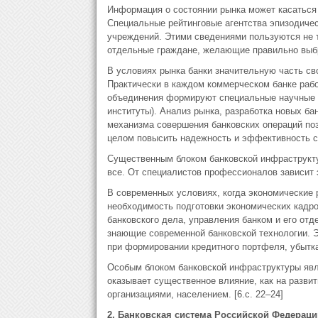
Информация о состоянии рынка может касаться 
Специальные рейтинговые агентства эпизодичес
учреждений. Этими сведениями пользуются не т
отдельные граждане, желающие правильно выбр
В условиях рынка банки значительную часть св
Практически в каждом коммерческом банке раб
объединения формируют специальные научные с
институты). Анализ рынка, разработка новых ба
механизма совершения банковских операций позв
целом повысить надежность и эффективность с
Существенным блоком банковской инфраструкт
все. От специалистов профессионалов зависит 
В современных условиях, когда экономические 
необходимость подготовки экономических кад
банковского дела, управления банком и его от
знающие современной банковской технологии. Э
при формировании кредитного портфеля, убытка
Особым блоком банковской инфраструктуры яв
оказывает существенное влияние, как на развит
организациями, населением. [6.с. 22–24]
2. Банковская система Российской Федераци