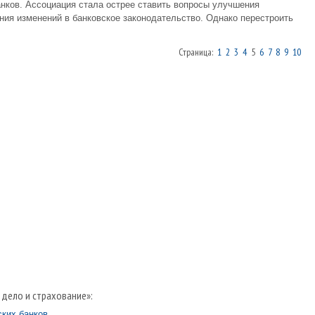
нков. Ассоциация стала острее ставить вопросы улучшения
ния изменений в банковское законодательство. Однако перестроить
Страница:
1
2
3
4
5
6
7
8
9
10
 дело и страхование»:
ких банков