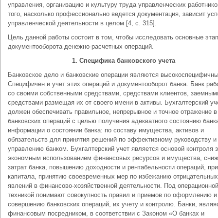
управления, организацию и культуру труда управленческих работнико
того, насколько профессионально ведется документация, зависит усп
управленческой деятельности в целом [4, с. 315].
Цель данной работы состоит в том, чтобы исследовать основные эта
документооборота денежно-расчетных операций.
1. Специфика банковского учета
Банковское дело и банковские операции являются высокоспецифичн
Специфичен и учет этих операций и документооборот банка. Банк раб
со своими собственными средствами, средствами клиентов, заемным
средствами размещая их от своего имени в активы. Бухгалтерский уч
должен обеспечивать правильное, непрерывное и точное отражение в
банковских операций с целью получения адекватного состоянию банк
информации о состоянии банка: по составу имущества, активов и
обязательств для принятия решений по эффективному руководству и
управлению банком. Бухгалтерский учет является основой контроля 
экономным использованием финансовых ресурсов и имущества, сни
затрат банка, повышению доходности и рентабельности операций, пр
капитала, принятию своевременных мер по избежанию отрицательных
явлений в финансово-хозяйственной деятельности. Под операционно
техникой понимают совокупность правил и приемов по оформлению и
совершению банковских операций, их учету и контролю. Банки, являя
финансовым посредником, в соответствии с Законом «О банках и