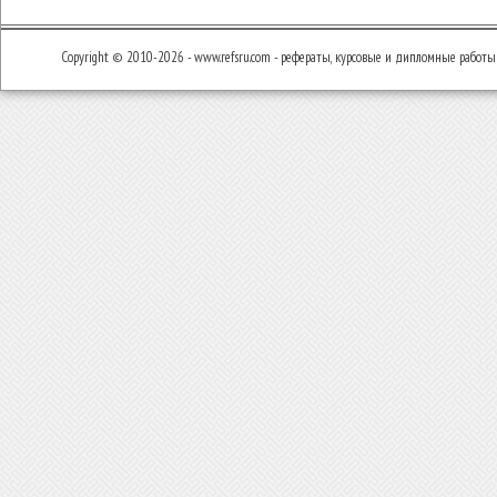
Copyright © 2010-2026 - www.refsru.com - рефераты, курсовые и дипломные работы