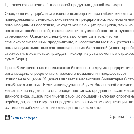
Ц – закупочная цена с 1 ц основной продукции данной культуры.
Определение ущерба и страхового возмещения при гибели животных,
принадлежащих сельскохозяйственным предприятиям, кооперативны
организациям и населению, исходят как из общих принципов, так и из
некоторых особенностей, в зависимости от условий соответствующег
страхования. Основная специфика заключается в том, что на
сельскохозяйственных предприятиях, в кооперативных и общественн
организациях животные застрахованы по их балансовой (инвентарной)
стоимости; в хозяйствах граждан – исходя из установленных страхов
сумм (норм).
При гибели животных в сельскохозяйственных и других предприятиях
организациях определению страхового возмещения предшествует
исчисление ущерба. Ущербом является балансовая (инвентарная) ст
погибших животных. Если индивидуальный учет балансовой стоимос
животных не ведется, то она определяется как средняя по всем жив
данного вида. Ущерб при гибели рабочих лошадей (включая спортивн
верблюдов, ослов и мулов определяется за вычетом амортизации, на
остальной рабочий скот амортизация не начисляется.
Страница:
1
2
Скачать реферат