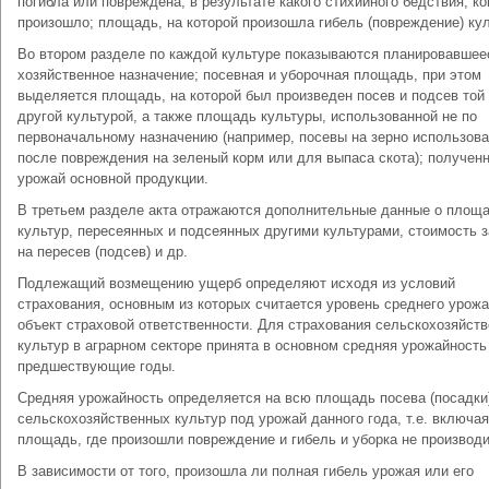
погибла или повреждена; в результате какого стихийного бедствия; ко
произошло; площадь, на которой произошла гибель (повреждение) ку
Во втором разделе по каждой культуре показываются планировавшее
хозяйственное назначение; посевная и уборочная площадь, при этом
выделяется площадь, на которой был произведен посев и подсев той
другой культурой, а также площадь культуры, использованной не по
первоначальному назначению (например, посевы на зерно использов
после повреждения на зеленый корм или для выпаса скота); получен
урожай основной продукции.
В третьем разделе акта отражаются дополнительные данные о площ
культур, пересеянных и подсеянных другими культурами, стоимость з
на пересев (подсев) и др.
Подлежащий возмещению ущерб определяют исходя из условий
страхования, основным из которых считается уровень среднего урожа
объект страховой ответственности. Для страхования сельскохозяйст
культур в аграрном секторе принята в основном средняя урожайность
предшествующие годы.
Средняя урожайность определяется на всю площадь посева (посадки
сельскохозяйственных культур под урожай данного года, т.е. включая
площадь, где произошли повреждение и гибель и уборка не производ
В зависимости от того, произошла ли полная гибель урожая или его