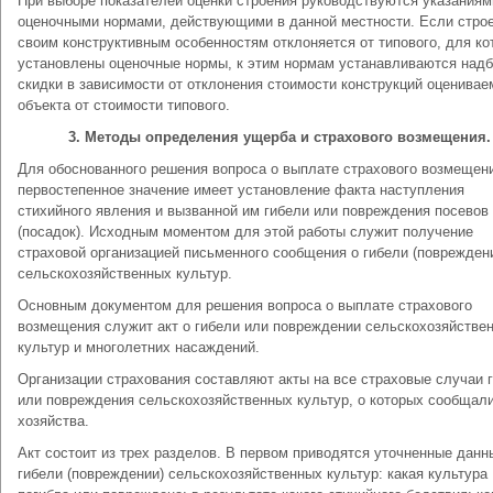
При выборе показателей оценки строения руководствуются указаниям
оценочными нормами, действующими в данной местности. Если строе
своим конструктивным особенностям отклоняется от типового, для ко
установлены оценочные нормы, к этим нормам устанавливаются надб
скидки в зависимости от отклонения стоимости конструкций оценивае
объекта от стоимости типового.
3. Методы определения ущерба и страхового возмещения.
Для обоснованного решения вопроса о выплате страхового возмещен
первостепенное значение имеет установление факта наступления
стихийного явления и вызванной им гибели или повреждения посевов
(посадок). Исходным моментом для этой работы служит получение
страховой организацией письменного сообщения о гибели (поврежден
сельскохозяйственных культур.
Основным документом для решения вопроса о выплате страхового
возмещения служит акт о гибели или повреждении сельскохозяйстве
культур и многолетних насаждений.
Организации страхования составляют акты на все страховые случаи 
или повреждения сельскохозяйственных культур, о которых сообщал
хозяйства.
Акт состоит из трех разделов. В первом приводятся уточненные данн
гибели (повреждении) сельскохозяйственных культур: какая культура