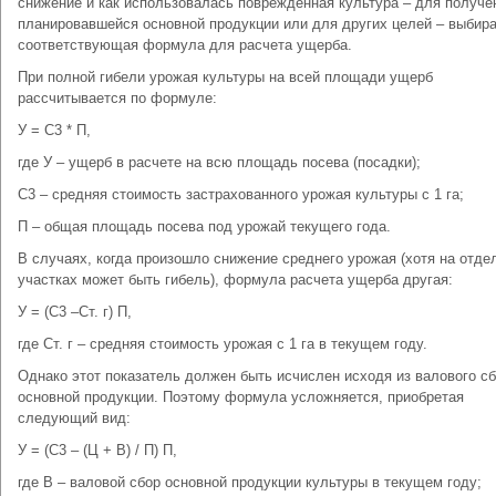
снижение и как использовалась поврежденная культура – для получе
планировавшейся основной продукции или для других целей – выбир
соответствующая формула для расчета ущерба.
При полной гибели урожая культуры на всей площади ущерб
рассчитывается по формуле:
У = С3 * П,
где У – ущерб в расчете на всю площадь посева (посадки);
С3 – средняя стоимость застрахованного урожая культуры с 1 га;
П – общая площадь посева под урожай текущего года.
В случаях, когда произошло снижение среднего урожая (хотя на отде
участках может быть гибель), формула расчета ущерба другая:
У = (С3 –Ст. г) П,
где Ст. г – средняя стоимость урожая с 1 га в текущем году.
Однако этот показатель должен быть исчислен исходя из валового с
основной продукции. Поэтому формула усложняется, приобретая
следующий вид:
У = (С3 – (Ц + В) / П) П,
где В – валовой сбор основной продукции культуры в текущем году;