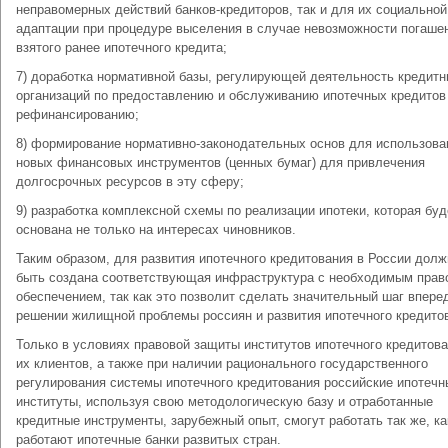
неправомерных действий банков-кредиторов, так и для их социальной
адаптации при процедуре выселения в случае невозможности погаше
взятого ранее ипотечного кредита;
7) доработка нормативной базы, регулирующей деятельность кредит
организаций по предоставлению и обслуживанию ипотечных кредитов 
рефинансированию;
8) формирование нормативно-законодательных основ для использова
новых финансовых инструментов (ценных бумаг) для привлечения
долгосрочных ресурсов в эту сферу;
9) разработка комплексной схемы по реализации ипотеки, которая буд
основана не только на интересах чиновников.
Таким образом, для развития ипотечного кредитования в России долж
быть создана соответствующая инфраструктура с необходимым пра
обеспечением, так как это позволит сделать значительный шаг впере
решении жилищной проблемы россиян и развития ипотечного кредито
Только в условиях правовой защиты институтов ипотечного кредитова
их клиентов, а также при наличии рационального государственного
регулирования системы ипотечного кредитования российские ипотечн
институты, используя свою методологическую базу и отработанные
кредитные инструменты, зарубежный опыт, смогут работать так же, ка
работают ипотечные банки развитых стран.