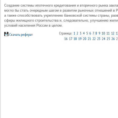
Создание системы ипотечного кредитования и вторичного рынка закл
могло бы стать очередным шагом в развитии рыночных отношений в Р
а также способствовать укреплению банковской системы страны, раз
сферы жилищного строительства и, следовательно, улучшению жил
условий населения России в целом.
Страница:
1
2
3
4
5
6
7
8
9
10
11
12
1
Скачать реферат
16
17
18
19
20
21
22
23
24
25
26
2