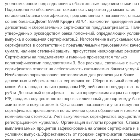
уполномоченном подразделении с обязательным ведением описи по 
Подразделение обеспечивает сохранность корешков до момента их
погашения.Бланки сертификатов, предъявленных к погашению, спис
со вне баланса:
Дебет
99999
Кредит
90704.Технология проведения эм
депозитных и сберегательных сертификатов предусматривает:1. Нал
утвержденных руководством банка положений, определяющих услов
выпуска и обращения сертификатов.2. Изготовление выпускаемых ба
сертификатов в соответствии с предъявляемыми требованиями: каче
бумаги, наличие степеней защиты, присутствие необходимых реквизи
Сертификаты на предъявителя и именные производятся только
полиграфическими предприятиями.3. Все расходы, связанные с выпу
сертификатов относят на себестоимость оказываемых банком услуг.4.
Необходимо оприходование поставляемых для реализации в банке
депозитных и сберегательных сертификатов. Сберегательный сертиф
может быть продан только гражданам РФ, либо иного государства тол
рубли. Депозитный сертификат – только юридическим лицам на терри
РФ; продажа осуществляется через заключенный договор между бан
эмитентом и покупателем.5. Организация погашения и учета выкупле
сертификатов производится по истечении срока обращения и только 
номинальной стоимости. Учет выкупленных сертификатов осуществля
регистрационном журнале.6. Организация выплаты процентов. Ставка
выплачиваемых процентов зафиксирована на бланке сертификата и в
условиях выпуска.Эффективность от продажи сертификатов повышае