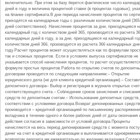
включительно. При этом за базу берется фактическое число календа
дней в году и величина процентной ставке (в процентах годовых), ука
на бланке сертификата.В дни периода начисления процентов по серт
приходятся на календарные годы с различным количеством дней (365
дней соответственно). Начисление процентов за дни, приходящиеся н
календарный год с количеством дней 365, производится из расчета 3
календарных дней в году, а за дни, приходящиеся на календарный го
количеством дней 366, производится из расчета 366 календарных дне
году.Расчет процентов может осуществляться как по формулам прос
так и сложных процентов. Если в условиях выпуска сертификатов не
указывается способ начисления процентов, то расчет осуществляетс
формуле простых процентов.Работа по открытию счетов по депозитн
договорам проводится по следующим направлениям:– Открытие
юридического дела (не для клиента кредитной организации).– Состав
депозитного договора– Выбор и регистрация в журнале открытых счет
соответствующего счета.– Соблюдение сроков зачисления и списани
средств по депозитным счетам.– Использование депозитных средств,
соответствии с условиями договора.Возврат депонированных средств
производится – кредитной организацией по письменному распоряжен
вкладчика в течение одного и более рабочих дней от даты окончания 
действия согласия в зависимости от условий договора.Проценты
начисляются на весь период депонирования средств с момента пост
денег на счет в кредитной организации и выплачивается одновременн
возвратом депозита им ежеквартально по желанию вкладчика.Соглас