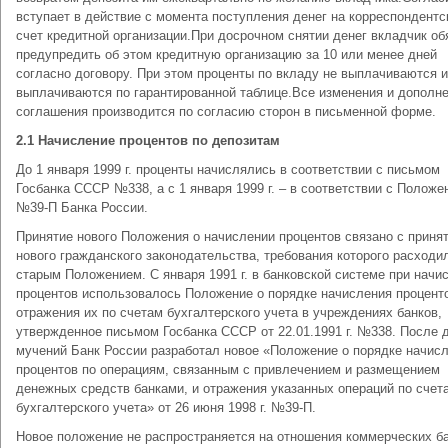
вступает в действие с момента поступления денег на корреспондентс
счет кредитной организации.При досрочном снятии денег вкладчик об
предупредить об этом кредитную организацию за 10 или менее дней
согласно договору. При этом проценты по вкладу не выплачиваются 
выплачиваются по гарантированной таблице.Все изменения и дополн
соглашения производится по согласию сторон в письменной форме.
2.1 Начисление процентов по депозитам
До 1 января 1999 г. проценты начислялись в соответствии с письмом
Госбанка СССР №338, а с 1 января 1999 г. – в соответствии с Положе
№39-П Банка России.
Принятие нового Положения о начислении процентов связано с приня
нового гражданского законодательства, требования которого расходи
старым Положением. С января 1991 г. в банковской системе при начи
процентов использовалось Положение о порядке начисления процент
отражения их по счетам бухгалтерского учета в учреждениях банков,
утвержденное письмом Госбанка СССР от 22.01.1991 г. №338. После 
мучений Банк России разработал новое «Положение о порядке начис
процентов по операциям, связанным с привлечением и размещением
денежных средств банками, и отражения указанных операций по счет
бухгалтерского учета» от 26 июня 1998 г. №39-П.
Новое положение не распространяется на отношения коммерческих ба