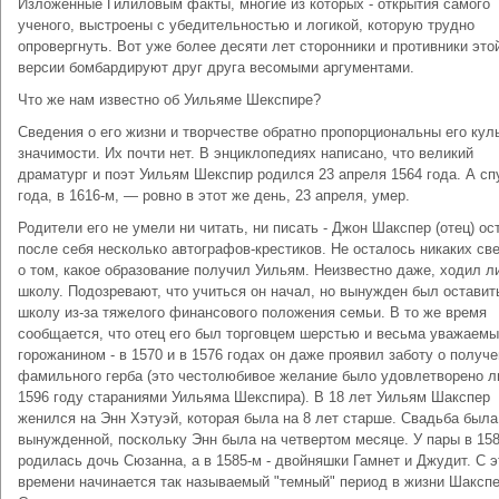
Изложенные Гилиловым факты, многие из которых - открытия самого
ученого, выстроены с убедительностью и логикой, которую трудно
опровергнуть. Вот уже более десяти лет сторонники и противники это
версии бомбардируют друг друга весомыми аргументами.
Что же нам известно об Уильяме Шекспире?
Сведения о его жизни и творчестве обратно пропорциональны его кул
значимости. Их почти нет. В энциклопедиях написано, что великий
драматург и поэт Уильям Шекспир родился 23 апреля 1564 года. А сп
года, в 1616-м, — ровно в этот же день, 23 апреля, умер.
Родители его не умели ни читать, ни писать - Джон Шакспер (отец) ос
после себя несколько автографов-крестиков. Не осталось никаких св
о том, какое образование получил Уильям. Неизвестно даже, ходил ли
школу. Подозревают, что учиться он начал, но вынужден был оставит
школу из-за тяжелого финансового положения семьи. В то же время
сообщается, что отец его был торговцем шерстью и весьма уважаем
горожанином - в 1570 и в 1576 годах он даже проявил заботу о получ
фамильного герба (это честолюбивое желание было удовлетворено л
1596 году стараниями Уильяма Шекспира). В 18 лет Уильям Шакспер
женился на Энн Хэтуэй, которая была на 8 лет старше. Свадьба была
вынужденной, поскольку Энн была на четвертом месяце. У пары в 158
родилась дочь Сюзанна, а в 1585-м - двойняшки Гамнет и Джудит. С э
времени начинается так называемый "темный" период в жизни Шакспе