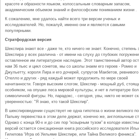
красоте и образности языком, колоссальным словарным запасом,
академическим объемом знаний и философским пониманием жизни .
К сожалению, мне удалось найти всего три версии ученых и
исследователей. Но, пожалуй, именно они и являются самыми
популярными.
Стратфордская версия
Шекспира знают все - даже те, кто ничего не знает. Конечно, степень 
Шекспира у всех различна - от имени на слуху до глубоких погружени
оставленное им литературное наследие. Этот таинственный автор ос
нам 36 пьес и цикл сонетов, мы со школы знаем его героев - Ромео и
Джульетту, короля Лира и его дочерей, супругов Макбетов, ревнивого
Отелло и других - ряд каждый может продолжить по мере своей
начитанности. Говоря высоким слогом, Шекспир - мощный дуб, стоящ
особняком, на опушке леса мировой культуры, и нет в литературе бол
символичной фигуры. Но, парадокс, - сегодня, увы, никто не может ск
уверенностью: "Я знаю, кто такой Шекспир".
В шекспироведении существует не одна гипотеза о жизни великого по
Пальму первенства в этом деле держат, конечно же, англоязычные с
Однако с конца 90-х и до сих пор “козырным тузом” в колоде известн
версий остается сенсационная книга российского исследователя Иль
Гилилова “Игра об Уильяме Шекспире, или Тайна Великого феникса”.