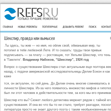
ГЛАВНАЯ
НОВЫЕ РЕФЕРАТЫ
ПОПУЛЯРНЫЕ
ДОБАВИТЬ РЕФЕРАТ
ПОИСК
КОНТАК
Шекспир, правда или вымысел
.Ты здесь, ты жив — но имя, но облик свой, обманывая мир, ты
потопил в тебе любезной Лете. И то сказать: труды твои привык
подписывать — за плату — ростовщик, тот Уильям Шекспир, что тень
в “Гамлете’.
Владимир Набоков, “Шекспир”, 1924 год
Вопрос о существовании Шекспира стал актуальным еще полтора ве
назад, с подачи американской исследовательницы Делии Бэкон и как
каже
тся, он актуален, по сей день. До Делии очень многие сомневались в
личности Шекспира. Из-за чего появилось множество мифов и гипотез
был ли этот человек в действительности тем, за кого мы его принима
Шекспир кто вы? Сюжет любого детектива меркнет рядом с тайной ег
существования. И она во что бы то ни стало, требует разгадки, поско
литература просто не знает другого поэта с таким необыкновенным по