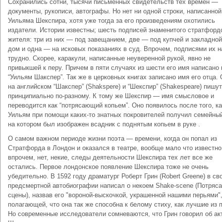
Сохранились сотни, тысячи письменных свидетельств тех времен —
документы, рукописи, автографы. Но нет ни одной строки, написанной
Уильяма Шекспира, хотя уже тогда за его произведениям охотились
издатели. Истории известны; шесть подписей знаменитого стратфорд
жителя: три из них — под завещанием, две — под купчей и закладной
дом и одна — на исковых показаниях в суд. Впрочем, подписями их н
трудно. Скорее, каракули, написанные неуверенной рукой, явно не
привыкшей к перу. Причем в пяти случаях из шести его имя написано 
“Уильям Шакспер”. Так же в церковных книгах записано имя его отца.
на английском “Шакспер” (Shakspere) и “Шекспир” (Shakespeare) пишу
принципиально по-разному. К тому же Шекспир — имя смысловое и
переводится как “потрясающий копьем”. Оно появилось после того, ка
Уильям при помощи каких-то знатных покровителей получил семейный
на котором был изображен всадник с поднятым копьем в руке .
О самом важном периоде жизни поэта — времени, когда он попал из
Стратфорда в Лондон и оказался в театре, вообще мало что известно
впрочем, нет, некие, следы деятельности Шекспира тех лет все же
остались. Первое лондонское появление Шекспира тоже не очень
убедительно. В 1592 году драматург Роберт Грин (Robert Greene) в св
предсмертной автобиографии написал о некоем Shake-scene (Потряс
сцены), назвав его "вороной-выскочкой, украшенной нашими перьями"
полагающей, что она так же способна к белому стиху, как лучшие из 
Но современные исследователи сомневаются, что Грин говорил об ак