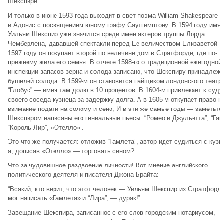
Шекспире.
И только в июне 1593 года выходит в свет поэма William Shakespeare
и Адонис с посвящением юному графу Саутгемптону. В 1594 году им
Уильям Шекспир уже значится среди имен актеров труппы Лорда
Чемберлена, дававшей спектакли перед Ее величеством Елизаветой I
1597 году он покупает второй по величине дом в Стратфорде, где по-
прежнему жила его семья. В отчете 1598-го о традиционной ежегодно
инспекции запасов зерна и солода записано, что Шекспиру принадлеж
бушелей солода. В 1599-м он становится пайщиком лондонского теат
“Глобус” — имея там долю в 10 процентов. В 1604-м привлекает к суд
своего соседа-кузнеца за задержку долга. А в 1605-м откупает право 
взимание подати на солому и сено, И в эти же самые годы — заметьт
Шекспиром написаны его гениальные пьесы: “Ромео и Джульетта”, “Га
“Король Лир”, «Отелло» .
Это что же получается: отложив “Гамлета”, автор идет судиться с куз
а, дописав «Отелло» — торговать сеном?
Что за чудовищное раздвоение личности! Вот мнение английского
политического деятеля и писателя Джона Брайта:
“Всякий, кто верит, что этот человек — Уильям Шекспир из Стратфор
мог написать «Гамлета» и “Лира”, — дурак!”
Завещание Шекспира, записанное с его слов городским нотариусом,