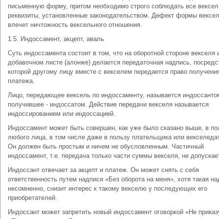
письменную форму, притом необходимо строго соблюдать все вексе
реквизиты, установленные законодательством. Дефект формы вексе
влечет ничтожность вексельного отношения.
1.5. Индоссамент, акцепт, аваль
Суть индоссамента состоит в том, что на оборотной стороне векселя 
добавочном листе (алонже) делается передаточная надпись, посредс
которой другому лицу вместе с векселем передается право получени
платежа.
Лицо, передающее вексель по индоссаменту, называется индоссантом
получившее - индоссатом. Действие передачи векселя называется
индоссированием или индоссацией.
Индоссамент может быть совершен, как уже было сказано выше, в по
любого лица, в том числе даже в пользу плательщика или векселеда
Он должен быть простым и ничем не обусловленным. Частичный
индоссамент, т.е. передача только части суммы векселя, не допускае
Индоссант отвечает за акцепт и платеж. Он может снять с себя
ответственность путем надписи «Без оборота на меня», хотя такая на
несомненно, снизит интерес к такому векселю у последующих его
приобретателей.
Индоссант может запретить новый индоссамент оговоркой «Не приказ