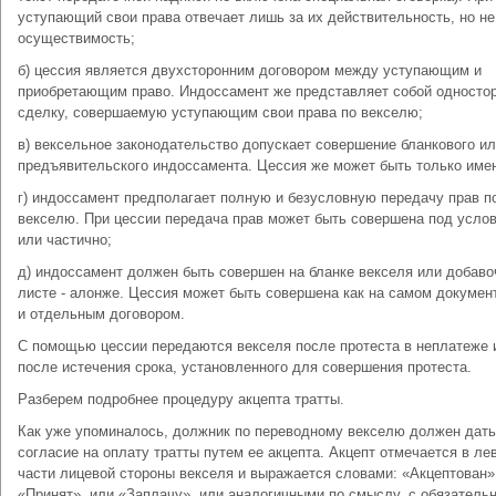
уступающий свои права отвечает лишь за их действительность, но не
осуществимость;
б) цессия является двухсторонним договором между уступающим и
приобретающим право. Индоссамент же представляет собой одност
сделку, совершаемую уступающим свои права по векселю;
в) вексельное законодательство допускает совершение бланкового и
предъявительского индоссамента. Цессия же может быть только име
г) индоссамент предполагает полную и безусловную передачу прав п
векселю. При цессии передача прав может быть совершена под усло
или частично;
д) индоссамент должен быть совершен на бланке векселя или добав
листе - алонже. Цессия может быть совершена как на самом документ
и отдельным договором.
С помощью цессии передаются векселя после протеста в неплатеже 
после истечения срока, установленного для совершения протеста.
Разберем подробнее процедуру акцепта тратты.
Как уже упоминалось, должник по переводному векселю должен дать
согласие на оплату тратты путем ее акцепта. Акцепт отмечается в ле
части лицевой стороны векселя и выражается словами: «Акцептован»
«Принят», или «Заплачу», или аналогичными по смыслу, с обязатель