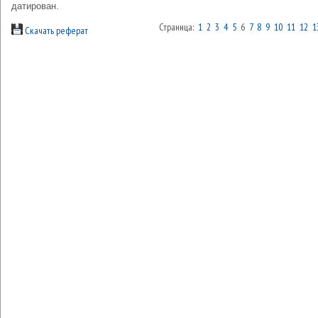
датирован.
Страница:
1
2
3
4
5
6
7
8
9
10
11
12
1
Скачать реферат