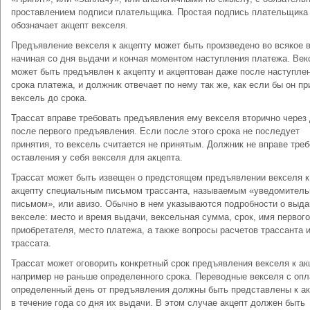
проставлением подписи плательщика. Простая подпись плательщика
обозначает акцепт векселя.
Предъявление векселя к акцепту может быть произведено во всякое 
начиная со дня выдачи и кончая моментом наступления платежа. Век
может быть предъявлен к акцепту и акцептован даже после наступле
срока платежа, и должник отвечает по нему так же, как если бы он п
вексель до срока.
Трассат вправе требовать предъявления ему векселя вторично через
после первого предъявления. Если после этого срока не последует
принятия, то вексель считается не принятым. Должник не вправе тре
оставления у себя векселя для акцепта.
Трассат может быть извещен о предстоящем предъявлении векселя к
акцепту специальным письмом трассанта, называемым «уведомител
письмом», или авизо. Обычно в нем указываются подробности о выд
векселе: место и время выдачи, вексельная сумма, срок, имя первого
приобретателя, место платежа, а также вопросы расчетов трассанта 
трассата.
Трассат может оговорить конкретный срок предъявления векселя к ак
например не раньше определенного срока. Переводные векселя с опл
определенный день от предъявления должны быть представлены к ак
в течение года со дня их выдачи. В этом случае акцепт должен быть