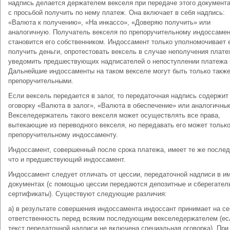
надпись делается держателем векселя при передаче этого документа
с просьбой получить по нему платеж. Она включает в себя надпись:
«Валюта к получению», «На инкассо», «Доверяю получить» или
аналогичную. Получатель векселя по препоручительному индоссамен
становится его собственником. Индоссамент только уполномочивает 
получить деньги, опротестовать вексель в случае неполучения плате
уведомить предшествующих надписателей о непоступлении платежа и
Дальнейшие индоссаменты на таком векселе могут быть только такж
препоручительными.
Если вексель передается в залог, то передаточная надпись содержит
оговорку «Валюта в залог», «Валюта в обеспечение» или аналогичны
Векселедержатель такого векселя может осуществлять все права,
вытекающие из переводного векселя, но передавать его может только
препоручительному индоссаменту.
Индоссамент, совершенный после срока платежа, имеет те же послед
что и предшествующий индоссамент.
Индоссамент следует отличать от цессии, передаточной надписи в и
документах (с помощью цессии передаются депозитные и сберегател
сертификаты). Существуют следующие различия:
а) в результате совершения индоссамента индоссант принимает на се
ответственность перед всяким последующим векселедержателем (ес
текст передаточной надписи не включена специальная оговорка). При