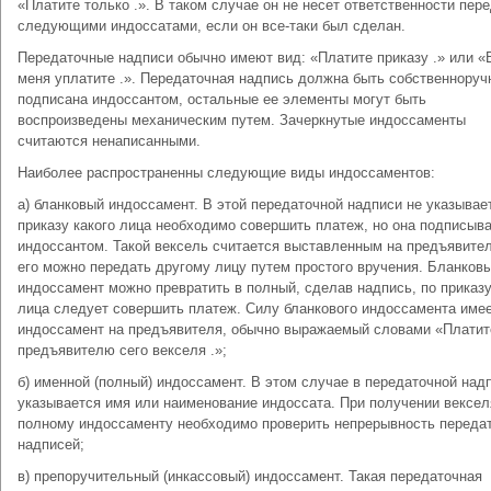
«Платите только .». В таком случае он не несет ответственности пер
следующими индоссатами, если он все-таки был сделан.
Передаточные надписи обычно имеют вид: «Платите приказу .» или «
меня уплатите .». Передаточная надпись должна быть собственноруч
подписана индоссантом, остальные ее элементы могут быть
воспроизведены механическим путем. Зачеркнутые индоссаменты
считаются ненаписанными.
Наиболее распространенны следующие виды индоссаментов:
а) бланковый индоссамент. В этой передаточной надписи не указывает
приказу какого лица необходимо совершить платеж, но она подписыв
индоссантом. Такой вексель считается выставленным на предъявител
его можно передать другому лицу путем простого вручения. Бланков
индоссамент можно превратить в полный, сделав надпись, по приказу
лица следует совершить платеж. Силу бланкового индоссамента име
индоссамент на предъявителя, обычно выражаемый словами «Платит
предъявителю сего векселя .»;
б) именной (полный) индоссамент. В этом случае в передаточной над
указывается имя или наименование индоссата. При получении вексел
полному индоссаменту необходимо проверить непрерывность переда
надписей;
в) препоручительный (инкассовый) индоссамент. Такая передаточная