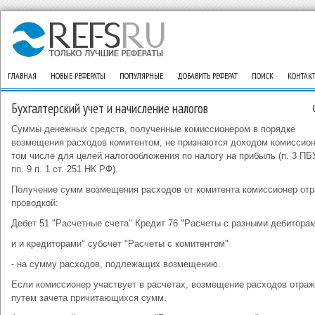
ГЛАВНАЯ
НОВЫЕ РЕФЕРАТЫ
ПОПУЛЯРНЫЕ
ДОБАВИТЬ РЕФЕРАТ
ПОИСК
КОНТАК
Бухгалтерский учет и начисление налогов
Суммы денежных средств, полученные комиссионером в порядке
возмещения расходов комитентом, не признаются доходом комиссион
том числе для целей налогообложения по налогу на прибыль (п. 3 ПБУ
пп. 9 п. 1 ст. 251 НК РФ).
Получение сумм возмещения расходов от комитента комиссионер от
проводкой:
Дебет 51 "Расчетные счета" Кредит 76 "Расчеты с разными дебитора
и и кредиторами" субсчет "Расчеты с комитентом"
- на сумму расходов, подлежащих возмещению.
Если комиссионер участвует в расчетах, возмещение расходов отра
путем зачета причитающихся сумм.