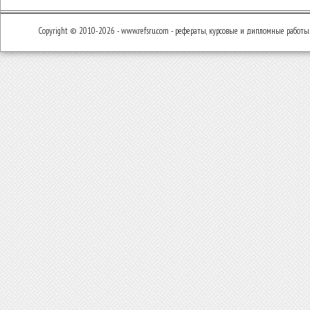
Copyright © 2010-2026 - www.refsru.com - рефераты, курсовые и дипломные работы