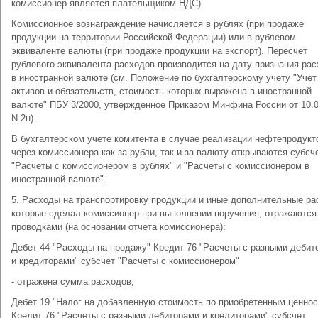
комиссионер является плательщиком НДС).
Комиссионное вознаграждение начисляется в рублях (при продаже
продукции на территории Российской Федерации) или в рублевом
эквиваленте валюты (при продаже продукции на экспорт). Пересчет
рублевого эквивалента расходов производится на дату признания ра
в иностранной валюте (см. Положение по бухгалтерскому учету "Учет
активов и обязательств, стоимость которых выражена в иностранной
валюте" ПБУ 3/2000, утвержденное Приказом Минфина России от 10.0
N 2н).
В бухгалтерском учете комитента в случае реализации нефтепродукт
через комиссионера как за рубли, так и за валюту открываются субсч
"Расчеты с комиссионером в рублях" и "Расчеты с комиссионером в
иностранной валюте".
5. Расходы на транспортировку продукции и иные дополнительные ра
которые сделал комиссионер при выполнении поручения, отражаются
проводками (на основании отчета комиссионера):
Дебет 44 "Расходы на продажу" Кредит 76 "Расчеты с разными дебит
и кредиторами" субсчет "Расчеты с комиссионером"
- отражена сумма расходов;
Дебет 19 "Налог на добавленную стоимость по приобретенным ценнос
Кредит 76 "Расчеты с разными дебиторами и кредиторами" субсчет