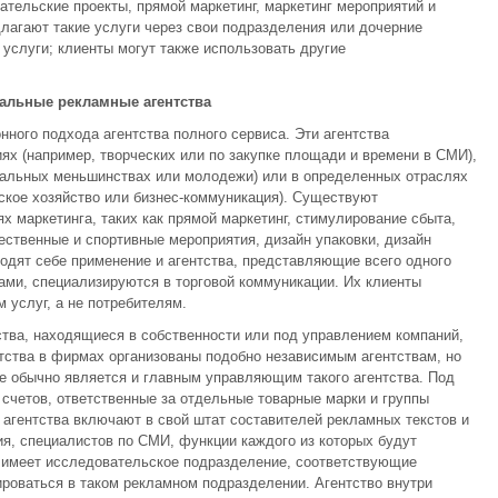
ательские проекты, прямой маркетинг, маркетинг мероприятий и
лагают такие услуги через свои подразделения или дочерние
слуги; клиенты могут также использовать другие
альные рекламные агентства
нного подхода агентства полного сервиса. Эти агентства
х (например, творческих или по закупке площади и времени в СМИ),
нальных меньшинствах или молодежи) или в определенных отраслях
ское хозяйство или бизнес-коммуникация). Существуют
х маркетинга, таких как прямой маркетинг, стимулирование сбыта,
ественные и спортивные мероприятия, дизайн упаковки, дизайн
аходят себе применение и агентства, представляющие всего одного
вами, специализируются в торговой коммуникации. Их клиенты
 услуг, а не потребителям.
тва, находящиеся в собственности или под управлением компаний,
ства в фирмах организованы подобно независимым агентствам, но
е обычно является и главным управляющим такого агентства. Под
счетов, ответственные за отдельные товарные марки и группы
агентства включают в свой штат составителей рекламных текстов и
я, специалистов по СМИ, функции каждого из которых будут
я имеет исследовательское подразделение, соответствующие
ироваться в таком рекламном подразделении. Агентство внутри