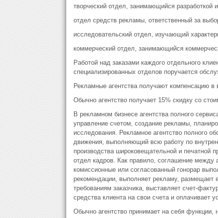
творческий отдел, занимающийся разработкой и
отдел средств рекламы, ответственный за выб
исследовательский отдел, изучающий характери
коммерческий отдел, занимающийся коммерческ
Работой над заказами каждого отдельного клие
специализированных отделов поручается обслуж
Рекламные агентства получают компенсацию в в
Обычно агентство получает 15% скидку со стои
В рекламном бизнесе агентства полного серви
управление счетом, создание рекламы, планир
исследования. Рекламное агентство полного о
движения, выполняющий всю работу по внутрен
производства широковещательной и печатной пр
отдел кадров. Как правило, соглашение между а
комиссионные или согласованный гонорар выпол
рекомендации, выполняет рекламу, размещает е
требованиям заказчика, выставляет счет-факту
средства клиента на свои счета и оплачивает 
Обычно агентство принимает на себя функции, 