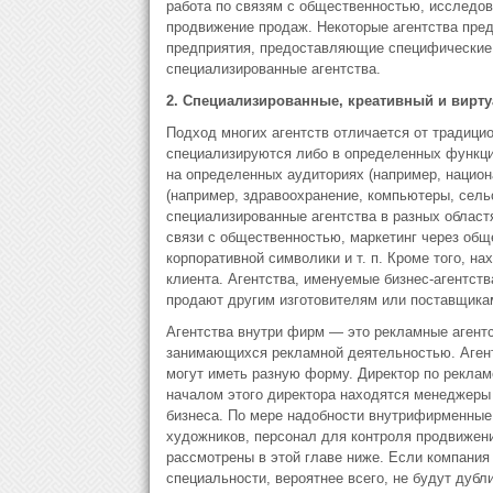
работа по связям с общественностью, исследов
продвижение продаж. Некоторые агентства пред
предприятия, предоставляющие специфические у
специализированные агентства.
2.
Специализированные, креативный и вирту
Подход многих агентств отличается от традицио
специализируются либо в определенных функция
на определенных аудиториях (например, нацио
(например, здравоохранение, компьютеры, сель
специализированные агентства в разных областя
связи с общественностью, маркетинг через общ
корпоративной символики и т. п. Кроме того, н
клиента. Агентства, именуемые бизнес-агентст
продают другим изготовителям или поставщикам
Агентства внутри фирм — это рекламные агентс
занимающихся рекламной деятельностью. Агент
могут иметь разную форму. Директор по реклам
началом этого директора находятся менеджеры 
бизнеса. По мере надобности внутрифирменные 
художников, персонал для контроля продвижени
рассмотрены в этой главе ниже. Если компани
специальности, вероятнее всего, не будут дубл