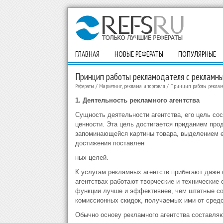
ГЛАВНАЯ
НОВЫЕ РЕФЕРАТЫ
ПОПУЛЯРНЫЕ
Принцип работы рекламодателя с рекламны
Рефераты
/
Маркетинг, реклама и торговля
/
Принцип работы реклам
1.
Деятельность рекламного агентства
Сущность деятельности агентства, его цель со
ценности. Эта цель достигается приданием про
запоминающейся картины товара, выделением е
достижения поставлен
ных целей.
К услугам рекламных агентств прибегают даж
агентствах работают творческие и технические
функции лучше и эффективнее, чем штатные сот
комиссионных скидок, получаемых ими от средс
Обычно основу рекламного агентства составляю