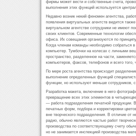
фирмы может вести и собственные счета, прово
выполнения этих функций используется централ
Недавно возник некий феномен агентства, рабо
появления виртуальных агентств видится также 
виртуальном агентстве сотрудники не имеют по
своих клиентов. Современные технологии обес
офиса. Их совещания организуются по принцип
Когда членам команды необходимо собраться в
компьютер. Тумбочки на колесах с личными вещ
пространство, разделенное на части, заменяет
компьютеров, факсов, телефонов и всего того, 
По мере роста агентства происходит разделени
выполнение определенных функций специалиста
функции, но используют меньше сотрудников, с
Разработка макета, включение в него фотогра
превращение всех этих элементов в четырехцв
— работа подразделения печатной продукции. В
печатных форм, подбора и корректировки цветов
вне творческого подразделения. В отличие от н
радио, обычно являются частью работ творческ
производства по соответствующему счету обыч
но не занимается инспекцией производства мат