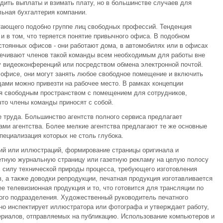
дить выплаты и взимать плату, но в большинстве случаев для
ьная бухгалтерия компании.
тающего подобно группе лиц свободных профессий. Тенденция
и в том, что теряется понятие привычного офиса. В подобном
стоянных офисов - они работают дома, в автомобилях или в офисах
печивают членов такой команды всем необходимым для работы вне
у видеоконференций или посредством обмена электронной почтой.
 офисе, они могут занять любое свободное помещение и включить
ами можно привезти на рабочее место. В рамках концепции
ся свободным пространством с помещением для сотрудников,
что члены команды приносят с собой.
е труда. Большинство агентств полного сервиса предлагает
ми агентства. Более мелкие агентства предлагают те же основные
пециализация которых не столь глубока.
фий или иллюстраций, формирование страницы оригинала и
етную журнальную страницу или газетную рекламу на целую полосу
 силу технической природы процесса, требующего изготовления
, а также доводки репродукции, печатная продукция изготавливается
ее телевизионная продукция и то, что готовится для трансляции по
ого подразделения. Художественный руководитель печатного
но инспектирует иллюстратора или фотографа и утверждает работу,
ериалов, отправляемых на публикацию. Использование компьютеров и