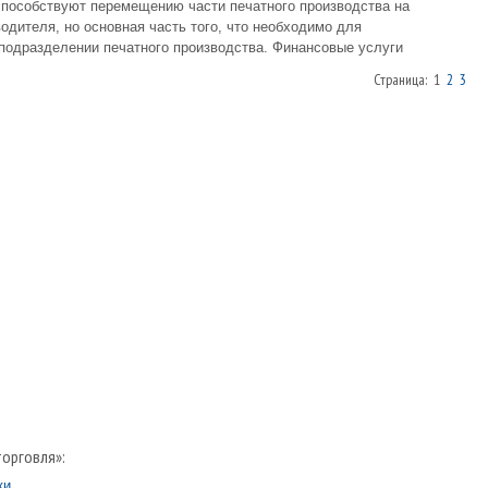
пособствуют перемещению части печатного производства на
дителя, но основная часть того, что необходимо для
подразделении печатного производства. Финансовые услуги
Страница: 1
2
3
торговля»:
ки