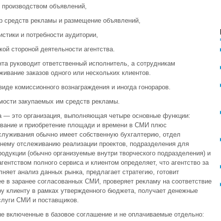
 производством объявлений,
ор средств рекламы и размещение объявлений,
стики и потребности аудитории,
ой стороной деятельности агентства.
нта руководит ответственный исполнитель, а сотрудникам
ивание заказов одного или нескольких клиентов.
иде комиссионного вознаграждения и иногда гонораров.
мости закупаемых им средств рекламы.
са — это организация, выполняющая четыре основные функции:
ование и приобретение площади и времени в СМИ плюс
бслуживания обычно имеет собственную бухгалтерию, отдел
нему отслеживанию реализации проектов, подразделения для
одукции (обычно организуемые внутри творческого подразделения) и
гентством полного сервиса и клиентом определяет, что агентство за
няет анализ данных рынка, предлагает стратегию, готовит
е в заранее согласованных СМИ, проверяет рекламу на соответствие
ру клиенту в рамках утвержденного бюджета, получает денежные
услуги СМИ и поставщиков.
не включенные в базовое соглашение и не оплачиваемые отдельно: