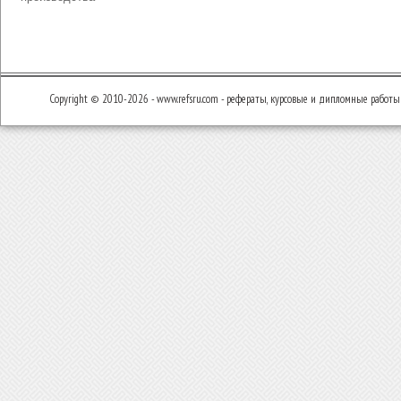
Copyright © 2010-2026 - www.refsru.com - рефераты, курсовые и дипломные работы