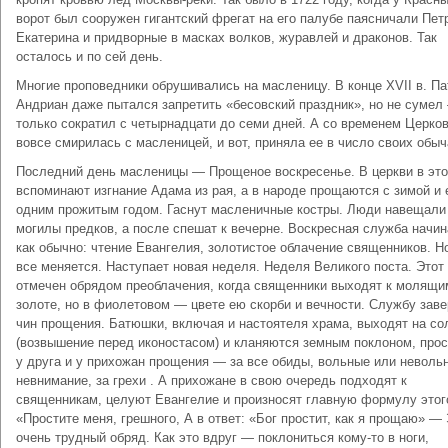
ворот был сооружен гигантский фрегат на его палубе паясничали Петр
Екатерина и придворные в масках волков, журавлей и драконов. Так
осталось и по сей день.
Многие проповедники обрушивались на масленицу. В конце XVII в. П
Андриан даже пытался запретить «бесовский праздник», но не сумел
только сократил с четырнадцати до семи дней. А со временем Церков
вовсе смирилась с масленицей, и вот, приняла ее в число своих обыч
Последний день масленицы — Прощеное воскресенье. В церкви в это
вспоминают изгнание Адама из рая, а в народе прощаются с зимой и
одним прожитым годом. Гаснут масленичные костры. Люди навещали
могилы предков, а после спешат к вечерне. Воскресная служба начин
как обычно: чтение Евангелия, золотистое облачение священников. Н
все меняется. Наступает новая неделя. Неделя Великого поста. Этот
отмечен обрядом преоблачения, когда священники выходят к молящи
золоте, но в фиолетовом — цвете ею скорби и вечности. Службу зав
чин прощения. Батюшки, включая и настоятеля храма, выходят на с
(возвышение перед иконостасом) и кланяются земным поклоном, прос
у друга и у прихожан прощения — за все обиды, вольные или невольн
невнимание, за грехи . А прихожане в свою очередь подходят к
священникам, целуют Евангелие и произносят главную формулу этог
«Простите меня, грешного, А в ответ: «Бог простит, как я прощаю» —
очень трудный обряд. Как это вдруг — поклониться кому-то в ноги,