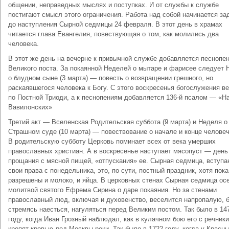
общении, неправедных мыслях и поступках. И от службы к службе
постигают смысл этого ограничения. Работа над собой начинается за
до наступления Сырной седмицы 24 февраля. В этот день в храмах
читается глава Евангелия, повествующая о том, как молились два
человека.
В этот же день на вечерне к привычной службе добавляется песнопе
Великого поста. За покаянной Неделей о мытаре и фарисее следует 
о блудном сыне (3 марта) — повесть о возвращении грешного, но
раскаявшегося человека к Богу. С этого воскресенья богослужения в
по Постной Триоди, а к песнопениям добавляется 136-й псалом — «Н
Вавилонских»
Третий акт — Вселенская Родительская суббота (9 марта) и Неделя о
Страшном суде (10 марта) — повествование о начале и конце человеч
В родительскую субботу Церковь поминает всех от века умерших
православных христиан. А в воскресенье наступает мясопуст — день
прощания с мясной пищей, «отпускания» ее. Сырная седмица, вступ
свои права с понедельника, это, по сути, постный праздник, хотя пок
разрешены и молоко, и яйца. В церковных стенах Сырная седмица ос
молитвой святого Ефрема Сирина о даре покаяния. Но за стенами
православный люд, включая и духовенство, веселится напропалую, 
стремясь наесться, нагуляться перед Великим постом. Так было в 14
году, когда Иван Грозный наблюдал, как в кулачном бою его с речники
кропят кровью лед Москвы-реки. Так было в 1722 году, когда у Красн