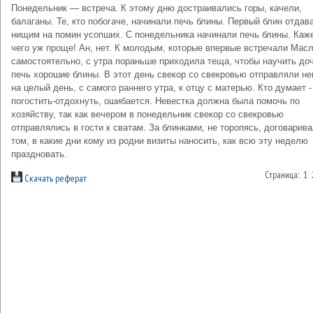
Понедельник — встреча. К этому дню достраивались горы, качели,
балаганы. Те, кто побогаче, начинали печь блины. Первый блин отдав
нищим на помин усопших. С понедельника начинали печь блины. Каже
чего уж проще! Ан, нет. К молодым, которые впервые встречали Мас
самостоятельно, с утра пораньше приходила теща, чтобы научить до
печь хорошие блины. В этот день свекор со свекровью отправляли не
на целый день, с самого раннего утра, к отцу с матерью. Кто думает -
погостить-отдохнуть, ошибается. Невестка должна была помочь по
хозяйству, так как вечером в понедельник свекор со свекровью
отправлялись в гости к сватам. За блинками, не торопясь, договарив
том, в какие дни кому из родни визиты наносить, как всю эту неделю
праздновать.
Страница: 1
Скачать реферат