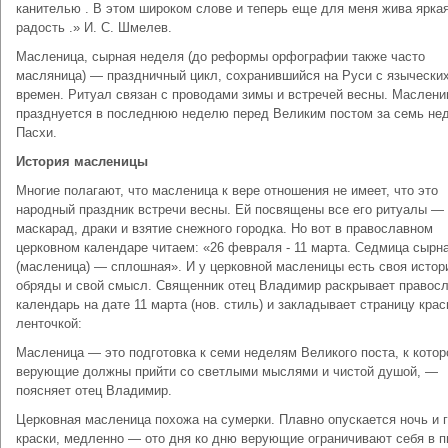
канителью . В этом широком слове и теперь еще для меня жива ярка
радость .» И. С. Шмелев.
Масленица, сырная неделя (до реформы орфографии также часто
масляница) — праздничный цикл, сохранившийся на Руси с язычески
времен. Ритуал связан с проводами зимы и встречей весны. Маслени
празднуется в последнюю неделю перед Великим постом за семь не
Пасхи.
История масленицы
Многие полагают, что масленица к вере отношения не имеет, что это
народный праздник встречи весны. Ей посвящены все его ритуалы —
маскарад, драки и взятие снежного городка. Но вот в православном
церковном календаре читаем: «26 февраля - 11 марта. Седмица сырн
(масленица) — сплошная». И у церковной масленицы есть своя истор
обряды и свой смысл. Священник отец Владимир раскрывает правос
календарь на дате 11 марта (нов. стиль) и закладывает страницу крас
ленточкой:
Масленица — это подготовка к семи неделям Великого поста, к кото
верующие должны прийти со светлыми мыслями и чистой душой, —
поясняет отец Владимир.
Церковная масленица похожа на сумерки. Плавно опускается ночь и 
краски, медленно — ото дня ко дню верующие ограничивают себя в п