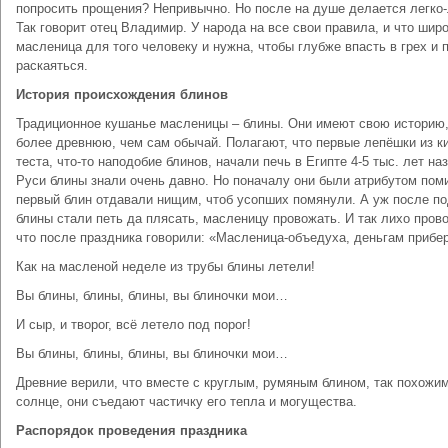
попросить прощения? Непривычно. Но после на душе делается легко-
Так говорит отец Владимир. У народа на все свои правила, и что шир
масленица для того человеку и нужна, чтобы глубже впасть в грех и 
раскаяться.
История происхождения блинов
Традиционное кушанье масленицы – блины. Они имеют свою историю
более древнюю, чем сам обычай. Полагают, что первые лепёшки из к
теста, что-то наподобие блинов, начали печь в Египте 4-5 тыс. лет на
Руси блины знали очень давно. Но поначалу они были атрибутом пом
первый блин отдавали нищим, чтоб усопших помянули. А уж после п
блины стали петь да плясать, масленицу провожать. И так лихо пров
что после праздника говорили: «Масленица-объедуха, деньгам прибе
Как на масленой неделе из трубы блины летели!
Вы блины, блины, блины, вы блиночки мои…
И сыр, и творог, всё летело под порог!
Вы блины, блины, блины, вы блиночки мои…
Древние верили, что вместе с круглым, румяным блином, так похожи
солнце, они съедают частичку его тепла и могущества.
Распорядок проведения праздника