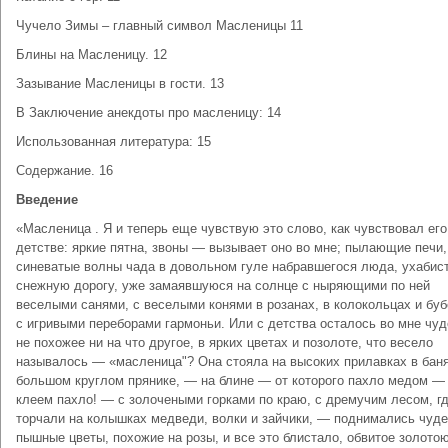
Чучело Зимы – главный символ Масленицы 11
Блины на Масленицу. 12
Зазывание Масленицы в гости. 13
В Заключение анекдоты про масленицу: 14
Использованная литература: 15
Содержание. 16
Введение
«Масленица . Я и теперь еще чувствую это слово, как чувствовал его
детстве: яркие пятна, звоны — вызывает оно во мне; пылающие печи,
синеватые волны чада в довольном гуле набравшегося люда, ухабис
снежную дорогу, уже замаявшуюся на солнце с ныряющими по ней
веселыми санями, с веселыми конями в розанах, в колокольцах и буб
с игривыми переборами гармоньи. Или с детства осталось во мне чуд
не похожее ни на что другое, в ярких цветах и позолоте, что весело
называлось — «масленица"? Она стояла на высоких прилавках в баня
большом круглом прянике, — на блине — от которого пахло медом —
клеем пахло! — с золочеными горками по краю, с дремучим лесом, г
торчали на колышках медведи, волки и зайчики, — поднимались чуд
пышные цветы, похожие на розы, и все это блистало, обвитое золото