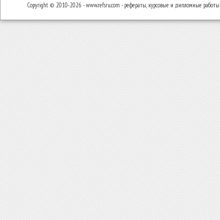
Copyright © 2010-2026 - www.refsru.com - рефераты, курсовые и дипломные работы