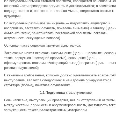
Во вступлении обычно ставится проблема, сообщается основная мысл
основной части приводятся аргументы и доказательства; в заключени
подводятся итоги, повторяется главная мысль, содержится призыв к
аудитории.
Во вступлении различают зачин (цель — подготовить аудиторию к
восприятию, заставить слушать, привлечь внимание) и завязку (цель
объяснить тезис, заинтриговать постановкой проблемы, показать
актуальность обсуждения вопроса).
Основная часть содержит аргументацию тезиса.
Заключение может включать напоминание (цель — напомнить основн
тезис, вернуться к исходной проблеме), обобщение (цель —
сформулировать словами обобщающий вывод) и призыв (цель — выз
реакцию слушателей).
Важнейшим требованием, которым должно удовлетворять всякое пуб
выступление, является следующее: в нем должна обнаруживаться
структура (логика), понятная слушателям.
1.1 Подготовка к выступлению
Речь написана, выступающий проверяет, нет ли отступлений от темы,
между частями, логичность и аргументированность, доступность текс
загруженность текста иллюстративным материалом.