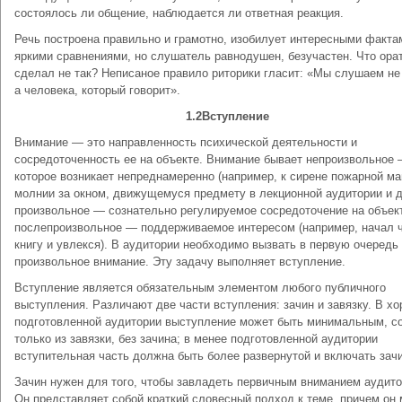
состоялось ли общение, наблюдается ли ответная реакция.
Речь построена правильно и грамотно, изобилует интересными факта
яркими сравнениями, но слушатель равнодушен, безучастен. Что ора
сделал не так? Неписаное правило риторики гласит: «Мы слушаем не
а человека, который говорит».
1.2
Вступление
Внимание — это направленность психической деятельности и
сосредоточенность ее на объекте. Внимание бывает непроизвольное 
которое возникает непреднамеренно (например, к сирене пожарной м
молнии за окном, движущемуся предмету в лекционной аудитории и д
произвольное — сознательно регулируемое сосредоточение на объек
послепроизвольное — поддерживаемое интересом (например, начал 
книгу и увлекся). В аудитории необходимо вызвать в первую очередь
произвольное внимание. Эту задачу выполняет вступление.
Вступление является обязательным элементом любого публичного
выступления. Различают две части вступления: зачин и завязку. В х
подготовленной аудитории выступление может быть минимальным, с
только из завязки, без зачина; в менее подготовленной аудитории
вступительная часть должна быть более развернутой и включать зачи
Зачин нужен для того, чтобы завладеть первичным вниманием аудито
Он представляет собой краткий словесный подход к теме, причем он