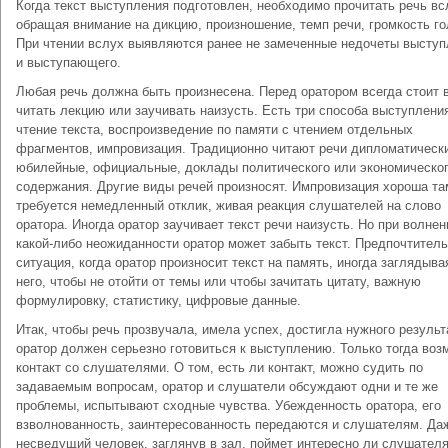
Когда текст выступления подготовлен, необходимо прочитать речь вс
обращая внимание на дикцию, произношение, темп речи, громкость го
При чтении вслух выявляются ранее не замеченные недочеты выступ
и выступающего.
Любая речь должна быть произнесена. Перед оратором всегда стоит 
читать лекцию или заучивать наизусть. Есть три способа выступлени
чтение текста, воспроизведение по памяти с чтением отдельных
фрагментов, импровизация. Традиционно читают речи дипломатическ
юбилейные, официальные, доклады политического или экономическо
содержания. Другие виды речей произносят. Импровизация хороша там
требуется немедленный отклик, живая реакция слушателей на слово
оратора. Иногда оратор заучивает текст речи наизусть. Но при волнен
какой-либо неожиданности оратор может забыть текст. Предпочтител
ситуация, когда оратор произносит текст на память, иногда заглядыва
него, чтобы не отойти от темы или чтобы зачитать цитату, важную
формулировку, статистику, цифровые данные.
Итак, чтобы речь прозвучала, имела успех, достигла нужного результ
оратор должен серьезно готовиться к выступлению. Только тогда воз
контакт со слушателями. О том, есть ли контакт, можно судить по
задаваемым вопросам, оратор и слушатели обсуждают одни и те же
проблемы, испытывают сходные чувства. Убежденность оратора, его
взволнованность, заинтересованность передаются и слушателям. Да
несведущий человек, заглянув в зал, поймет интересно ли слушател