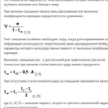
нулевого значения или близка к нему.
При наличии смещения начала зоны рассеивания tсм величина
коэффициента вариации определяется по уравнению:
(1.8)
Учет смешения особенно необходим тогда, когда для выравнивания о
информации используется теоретический закон распределения Вейбу
параметры которого непосредственно зависят от величины коэффици
вариации.
Величину смещения tсм , с достаточной для практических расчетов
точностью при наличии статистического ряда можно определить:
(1.9)
При отсутствии статистического ряда за смещение принимается вели
(1.10)
где t1, t2, t3 – значения первого, второго и третьего показателей наде
в порядке возрастания.