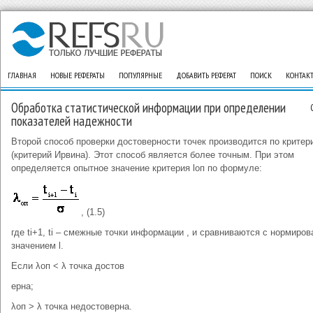
ГЛАВНАЯ
НОВЫЕ РЕФЕРАТЫ
ПОПУЛЯРНЫЕ
ДОБАВИТЬ РЕФЕРАТ
ПОИСК
КОНТАК
Обработка статистической информации при определении
показателей надежности
Второй способ проверки достоверности точек производится по критер
(критерий Ирвина). Этот способ является более точным. При этом
определяется опытное значение критерия lоп по формуле:
, (1.5)
где ti+1, ti – смежные точки информации , и сравниваются с нормиро
значением l.
Если λоп < λ точка достов
ерна;
λоп > λ точка недостоверна.