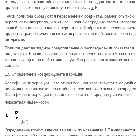
откладывают в масштабе значения показателя надежности t, а по оси
ординат – накопленную опытную вероятность ∑ Pi.
Точки полигона образуются пересечением ординаты, равной опытной
вероятности интервала, и абсциссы, равной середине этого интервала
кривой накопленных опытных вероятностей образуются пересечением
ординаты, равной сумме опытных вероятностей и абсциссы - конца да
интервала.
Полигон дает наглядное представление о распределении показателя
надежности. Кривая накопленных опытных вероятностей в этом отно
менее наглядна, но с её помощью удобно решать некоторые инженер
задачи.
1.5 Определение коэффициента вариации
Коэффициент вариации – это относительная характеристика случайн
величины, используется при выборе теоретического закона распредел
Коэффициент вариации υ равен отношению σ к среднему значению
показателя надежности
(1.7)
Определение коэффициента вариации по уравнению 1.7 выполняется
тех показателей надежности, зона рассеивания которых начинается о