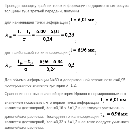
Проведя проверку крайних точек информации по доремонтным ресур
толщины зуба третьей передачи, получим
для наименьшей точки информации (
)
;
для наибольшей точки информации (
)
.
Для объема информации N=30 и доверительной вероятности α=0,95
нормированное значение критерия λ=1,2.
Сравнение опытных значений критерия Ирвина с нормированным его
значением показывает, что первая точка информации
является достоверной, λоп =0,16 < λ=1,2 и её следует учитывать в
дальнейших расчетах. Последняя точка информации
является достоверной, λоп =0,32 < λ=1,2 и её тоже следует учитыват
дальнейших расчетах.