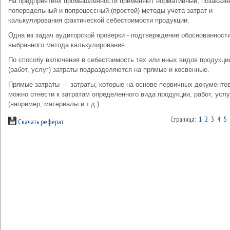
На предприятиях промышленности применяют нормативный, позаказн
попередельный и попроцессный (простой) методы учета затрат и
калькулирования фактической себестоимости продукции.
Одна из задач аудиторской проверки - подтверждение обоснованност
выбранного метода калькулирования.
По способу включения в себестоимость тех или иных видов продукци
(работ, услуг) затраты подразделяются на прямые и косвенные.
Прямые затраты — затраты, которые на основе первичных документо
можно отнести к затратам определенного вида продукции, работ, услу
(например, материалы и т.д.).
Страница:
1
2
3
4
5
Скачать реферат