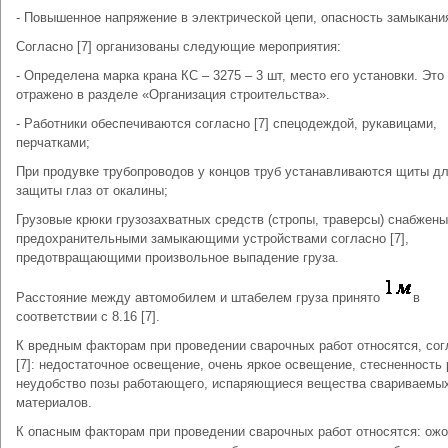
- Повышенное напряжение в электрической цепи, опасность замыкани
Согласно [7] организованы следующие мероприятия:
- Определена марка крана КС – 3275 – 3 шт, место его установки. Это
отражено в разделе «Организация строительства».
- Работники обеспечиваются согласно [7] спецодеждой, рукавицами,
перчатками;
При продувке трубопроводов у концов труб устанавливаются щиты д
защиты глаз от окалины;
Грузовые крюки грузозахватных средств (стропы, траверсы) снабжены
предохранительными замыкающими устройствами согласно [7],
предотвращающими произвольное выпадение груза.
Расстояние между автомобилем и штабелем груза принято
в
соответствии с 8.16 [7].
К вредным факторам при проведении сварочных работ относятся, сог
[7]: недостаточное освещение, очень яркое освещение, стесненность 
неудобство позы работающего, испаряющиеся вещества свариваемы
материалов.
К опасным факторам при проведении сварочных работ относятся: ожо