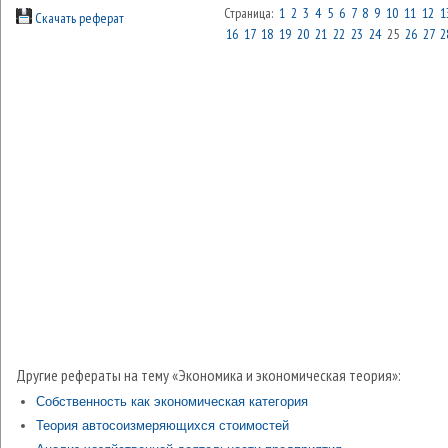
Страница:
1
2
3
4
5
6
7
8
9
10
11
12
1
Скачать реферат
16
17
18
19
20
21
22
23
24
25
26
27
2
Другие рефераты на тему «Экономика и экономическая теория»:
Собственность как экономическая категория
Теория автосоизмеряющихся стоимостей