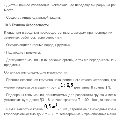
- Дистанционное управление, исключающее передачу вибрации на ра
места;
- Средства индивидуальной защиты.
10.3 Техника безопасности
К опасным и вредным производственным факторам при проведении
земляных работ согласно относятся:
- Обрушающиеся горные породы (грунты);
- Падающие предметы;
- Движущиеся машины и их рабочие органы, а так же передвигаемые 
предметы;
Организованы следующие мероприятия:
- Принята безопасная крутизна незакрепленного откоса котлована, тр
учетом нагрузки от машин и грунта
для глины II группы [7];
- Подобраны типы машин, принимаемых для разработки грунта и мест
установки: бульдозер ДЗ – 8 на базе трактора Т –100 –1шт., экскавато
Э-504 с ёмкостью ковша
- 1 шт., стреловые самоходные кран
грузоподъемностью до 25т – 3 шт. землеройные и транспортные маш