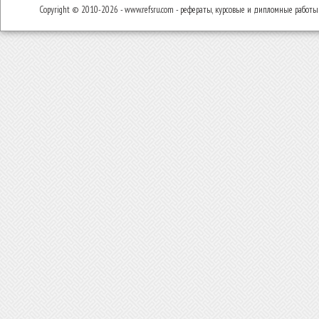
Copyright © 2010-2026 - www.refsru.com - рефераты, курсовые и дипломные работы