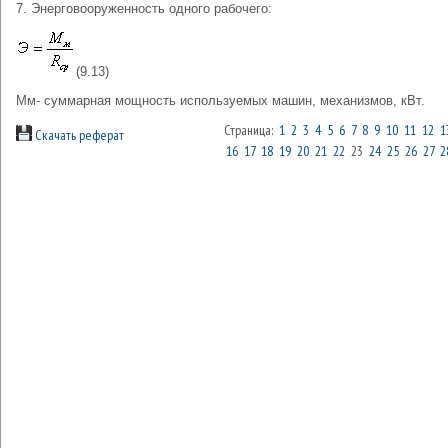
7. Энерговооруженность одного рабочего:
(9.13)
Мм- суммарная мощность используемых машин, механизмов, кВт.
Страница:
1
2
3
4
5
6
7
8
9
10
11
12
1
Скачать реферат
16
17
18
19
20
21
22
23
24
25
26
27
2