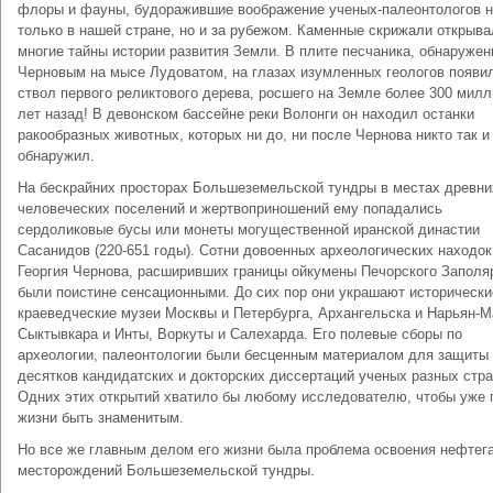
флоры и фауны, будоражившие воображение ученых-палеонтологов 
только в нашей стране, но и за рубежом. Каменные скрижали открыв
многие тайны истории развития Земли. В плите песчаника, обнаружен
Черновым на мысе Лудоватом, на глазах изумленных геологов появи
ствол первого реликтового дерева, росшего на Земле более 300 мил
лет назад! В девонском бассейне реки Волонги он находил останки
ракообразных животных, которых ни до, ни после Чернова никто так и
обнаружил.
На бескрайних просторах Большеземельской тундры в местах древни
человеческих поселений и жертвоприношений ему попадались
сердоликовые бусы или монеты могущественной иранской династии
Сасанидов (220-651 годы). Сотни довоенных археологических находок
Георгия Чернова, расширивших границы ойкумены Печорского Заполя
были поистине сенсационными. До сих пор они украшают исторически
краеведческие музеи Москвы и Петербурга, Архангельска и Нарьян-М
Сыктывкара и Инты, Воркуты и Салехарда. Его полевые сборы по
археологии, палеонтологии были бесценным материалом для защиты
десятков кандидатских и докторских диссертаций ученых разных стра
Одних этих открытий хватило бы любому исследователю, чтобы уже 
жизни быть знаменитым.
Но все же главным делом его жизни была проблема освоения нефтег
месторождений Большеземельской тундры.