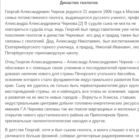
Династия геологов
Георгий Александрович Чернов родился 21 апреля 1906 года в Москве
семье потомственного геолога, выдающегося русского ученого, проф
Александра Александровича Чернова.[2] В судьбе сына не могла не
повториться судьба отца, ведь Георгий был представителем уже четв
поколения геологов в династии Черновых: его дед и прадед также бы
связаны с геологией. Дед, Александр Николаевич, был воспитаннико
Екатеринбургского горного училища, а прадед, Николай Иванович, ок
Петербургскую горнозаводскую школу.
Отец Георгия Александровича – Александр Александрович Чернов – 
обосновал и с помощью своих учеников и последователей практичес
доказал наличие нового для страны Печорского угольного бассейна,
освоение которого стало фундаментом индустриального развития Ко
края. Сыну же удалось не только быть первооткрывателем двух круп
месторождений страны, но и наблюдать все этапы их освоения, заро
и развития на их месте новых городов – Воркуты и Усинска, ставших
индустриальными центрами добычи топливно-энергетических ресурсо
именем Г.А.Чернова связаны так же поиски марганцевых и железных 
открытие нового хрусталеносного района на Приполярном Урале,
оригинальные палеонтологические находки и другое.
В детстве Георгий, хотя и был сыном геолога, и много слышал о его р
увлекался больше физикой, собирал детекторные радиоприемники, ч