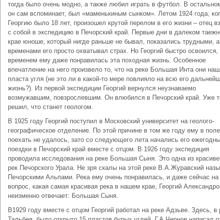
тогда было очень модно, а также любил играть в футбол. В остальном
он сам вспоминает, был «маменькиным сынком». Летом 1924 года, ко
Георгию было 18 лет, произошел крутой перелом в его жизни – отец в
с собой в экспедицию в Печорский край. Первые дни в далеком таеж
крае юноше, который нигде раньше не бывал, показались трудными, а
временами его просто охватывал страх. Но Георгий быстро освоился, 
временем ему даже понравилась эта походная жизнь. Особенное
впечатление на него произвело то, что на реке Большая Инта они на
пласта угля (не это ли в какой-то мере повлияло на всю его дальней
жизнь?). Из первой экспедиции Георгий вернулся неузнаваемо
возмужавшим, повзрослевшим. Он влюбился в Печорский край. Уже т
решил, что станет геологом.
В 1925 году Георгий поступил в Московский университет на геолого-
географическое отделение. По этой причине в том же году ему в поле
поехать не удалось, зато со следующего лета начались его ежегодн
поездки в Печорский край вместе с отцом. В 1926 году экспедиция
проводила исследования на реке Большая Сыня. Это одна из красив
рек Печорского Урала. Не зря скалы на этой реке В.А.Журавский наз
Печорскими Альпами. Река ему очень понравилась, и даже сейчас на
вопрос, какая самая красивая река в нашем крае, Георгий Александр
неизменно отвечает: Большая Сыня.
В1929 году вместе с отцом Георгий работал на реке Адзьве. Здесь, в
Тальбея, было открыто 15 пластов бурых углей. Г.А.Чернов написал о