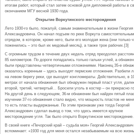
итогам работ, который стал затем основой для дипломной работы в св
окончанием МГУ весной 1930 года.
Открытие Воркутинского месторождения
Лето 1930-го было, пожалуй, самым знаменательным в жизни Георгия
Александровича. Он начал подъем по реке Воркута самостоятельным
отрядом, в котором, кроме него, были его молодая жена (они только ч
поженились – это был их медовый месяц), а также трое рабочих.[3]
С огромным трудом в течение двух недель отряд преодолел расстоян
85 километров. По дороге попадались только гальки углей, а обнажен
были представлены четвертичными отложениями. Наконец 35-е обна
оказалось коренным – здесь выходят пермские отложения. Разбили л
на левом берегу реки, где выходят конгломераты. Действительно, в 1
метрах от начала обнажения был обнаружен первый пласт угля, дале
второй, третий, четвертый… Бросили уголь в костер – он прекрасно г
На другой день в следующем, 36-м обнажении был найден пятый плас
изучении 37-го обнажения стало видно, что мощность пластов не мен
то есть пласты выдержанные. По этим признакам уже тогда Георгий
Александрович сделал вывод о том, что здесь имеется крупное
месторождение угля. Так было открыто Воркутинское месторождение.
В своей книге «Печорский край – судьба моя» Георгий Александрович
вспоминает: «1930 год для меня остался незабываемым на всю жизнь