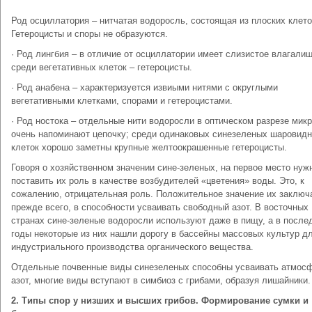
Род осциллатория – нитчатая водоросль, состоящая из плоских клето
Гетероцисты и споры не образуются.
· Род лингбия – в отличие от осциллатории имеет слизистое влагалищ
среди вегетативных клеток – гетероцисты.
· Род анабена – характеризуется извиыми нитями с округлыми
вегетативными клетками, спорами и гетероцистами.
· Род ностока – отдельные нити водоросли в оптическом разрезе мик
очень напоминают цепочку; среди одинаковых синезеленых шаровид
клеток хорошо заметны крупные желтоокрашенные гетероцисты.
Говоря о хозяйственном значении сине-зеленых, на первое место нуж
поставить их роль в качестве возбудителей «цветения» воды. Это, к
сожалению, отрицательная роль. Положительное значение их заключ
прежде всего, в способности усваивать свободный азот. В восточных
странах сине-зеленые водоросли используют даже в пищу, а в после
годы некоторые из них нашли дорогу в бассейны массовых культур д
индустриального производства органического вещества.
Отдельные почвенные виды синезеленых способны усваивать атмос
азот, многие виды вступают в симбиоз с грибами, образуя лишайники.
2. Типы спор у низших и высших грибов. Формирование сумки и