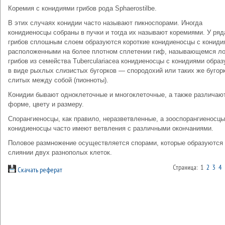
Коремия с конидиями грибов рода Sphaerostilbe.
В этих случаях конидии часто называют пикноспорами. Иногда
конидиеносцы собраны в пучки и тогда их называют коремиями. У ряд
грибов сплошным слоем образуются короткие конидиеносцы с кониди
расположенными на более плотном сплетении гиф, называющемся л
грибов из семейства Тuberculariacea конидиеносцы с конидиями обра
в виде рыхлых слизистых бугорков — спородохий или таких же бугорк
слитых между собой (пионноты).
Конидии бывают одноклеточные и многоклеточные, а также различаю
форме, цвету и размеру.
Спорангиеносцы, как правило, неразветвленные, а зооспорангиеносцы
конидиеносцы часто имеют ветвления с различными окончаниями.
Половое размножение осуществляется спорами, которые образуются
слиянии двух разнополых клеток.
Страница: 1
2
3
4
Скачать реферат