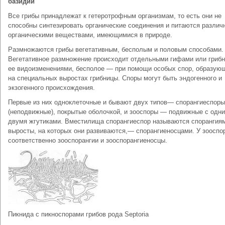
базидии
Все грибы принадлежат к гетеротрофным организмам, то есть они не
способны синтезировать органические соединения и питаются разли
органическими веществами, имеющимися в природе.
Размножаются грибы вегетативным, бесполым и половым способами.
Вегетативное размножение происходит отдельными гифами или грибн
ее видоизменениями, бесполое — при помощи особых спор, образую
на специальных выростах грибницы. Споры могут быть эндогенного и
экзогенного происхождения.
Первые из них одноклеточные и бывают двух типов— спорангиеспоры
(неподвижные), покрытые оболочкой, и зооспоры — подвижные с одни
двумя жгутиками. Вместилища спорангиеспор называются спорангиям
выросты, на которых они развиваются,— спорангиеносцами. У зоосп
соответственно зооспорангии и зооспорангиеносцы.
Пикнида с пикноспорами грибов рода Septoria