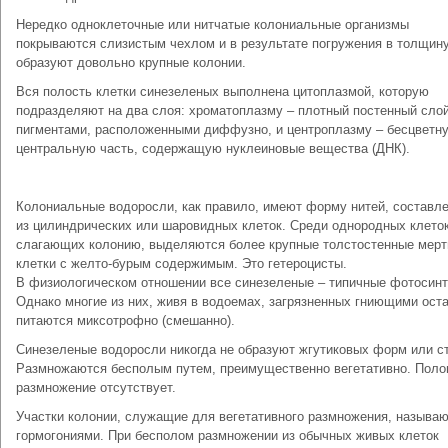
Нередко одноклеточные или нитчатые колониальные организмы
покрываются слизистым чехлом и в результате погружения в толщин
образуют довольно крупные колонии.
Вся полость клетки синезеленых выполнена цитоплазмой, которую
подразделяют на два слоя: хроматоплазму – плотный постенный слой
пигментами, расположенными диффузно, и центроплазму – бесцветн
центральную часть, содержащую нуклеиновые вещества (ДНК).
Колониальные водоросли, как правило, имеют форму нитей, составл
из цилиндрических или шаровидных клеток. Среди однородных клеток
слагающих колонию, выделяются более крупные толстостенные мер
клетки с желто-бурым содержимым. Это гетероцисты.
В физиологическом отношении все синезеленые – типичные фотосинт
Однако многие из них, живя в водоемах, загрязненных гниющими ост
питаются миксотрофно (смешанно).
Синезеленые водоросли никогда не образуют жгутиковых форм или с
Размножаются бесполым путем, преимущественно вегетативно. Поло
размножение отсутствует.
Участки колонии, служащие для вегетативного размножения, называ
гормогониями. При бесполом размножении из обычных живых клеток