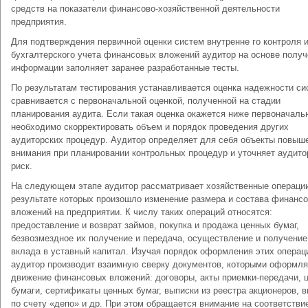
средств на показатели финансово-хозяйственной деятельности
предприятия.
Для подтверждения первичной оценки систем внутренне го контроля 
бухгалтерского учета финансовых вложений аудитор на основе полу
информации заполняет заранее разработанные тесты.
По результатам тестирования устанавливается оценка надежности си
сравнивается с первоначальной оценкой, полученной на стадии
планирования аудита. Если такая оценка окажется ниже первоначальн
необходимо скорректировать объем и порядок проведения других
аудиторских процедур. Аудитор определяет для себя объекты повыше
внимания при планировании контрольных процедур и уточняет аудито
риск.
На следующем этапе аудитор рассматривает хозяйственные операции
результате которых произошло изменение размера и состава финанс
вложений на предприятии. К числу таких операций относятся:
предоставление и возврат займов, покупка и продажа ценных бумаг,
безвозмездное их получение и передача, осуществление и получение
вклада в уставный капитал. Изучая порядок оформления этих операц
аудитор производит взаимную сверку документов, которыми оформл
движение финансовых вложений: договоры, акты приемки-передачи, 
бумаги, сертификаты ценных бумаг, выписки из реестра акционеров, 
по счету «депо» и др. При этом обращается внимание на соответстви