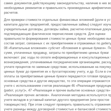
самих документов действующему законодательству, наличие в них в
необходимых реквизитов и правильность произведенных арифметиче
расчетов.
Для проверки стоимости отдельных финансовых вложений (доли в ус
капитале других предприятий, предоставленные займы) следует изуч
учредительные договоры, договоры займа, расчетно-платежные доку
подтверждающие фактическое перечисление средств. Для оценки
правильности формирования стоимости ценных бумаг необходимо вы
состав затрат, связанных с их приобретением и отражаемых по дебет
08 «Капитальные вложения» субсчет «Вложения в ценные бумаги». 
сумм, уплаченных продавцу, затраты по приобретению ценных бумаг
включают: рас ходы по оплате информационных и консультационных 
вознаграждения, уплачиваемые посредническим организациям, расхо
уплате процентов по заемным средствам, использованным на покупку
ценных бумаг до принятия их к бухгалтерскому учету, и др. Если в сч
оплаты за приобретаемые ценные бумаги передаются готовая продукц
основные средства и другое имущество, то эти операции отражаются
учете с использованием счетов реализации 46 «Реализация продукци
(работ, услуг)», 47 «Реализация и прочее выбытие основных средств»
«Реализация прочих активов». Аналогичная методика используется п
учете вкладов в уставный капитал другого предприятия (или простое
товарищество). При этом следует проверить правильность отражения
учете разницы между договорной стоимостью и балансовой стоимост