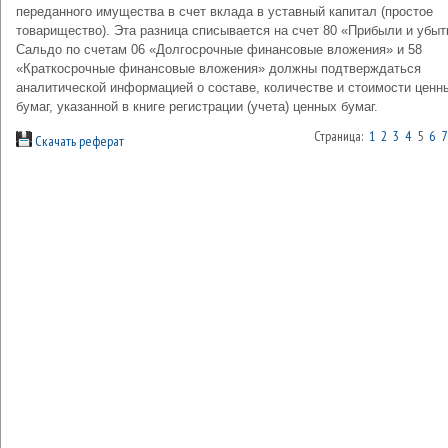
переданного имущества в счет вклада в уставный капитал (простое
товарищество). Эта разница списывается на счет 80 «Прибыли и убыт
Сальдо по счетам 06 «Долгосрочные финансовые вложения» и 58
«Краткосрочные финансовые вложения» должны подтверждаться
аналитической информацией о составе, количестве и стоимости ценн
бумаг, указанной в книге регистрации (учета) ценных бумаг.
Страница:
1
2
3
4
5
6
7
Скачать реферат