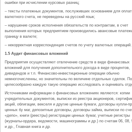
ошибки при исчислении курсовых разниц;
– тексты платежных документов, послуживших основанием для оплат
валютного счета, не переведены на русский язык;
– нарушение сроков исполнения обязательств по контрактам, в счет
выполнения которых предприятием производились авансовые платеж
границу в валюте;
– некорректная корреспонденция счетов по учету валютных операций.
1.5 Аудит финансовых вложений
Предприятия осуществляют отвлечение средств в виде финансовых
вложений для получения дополнительного дохода в виде процентов,
дивидендов и т.п. Финансово-инвестиционные операции обычно
немногочисленны, но значительны по величине отдельных сделок. П
целесообразно каждую такую операцию исследовать и оценивать отд
Источниками информации о финансовых вложениях являются: копии
учредительных документов, выписки из реестра акционеров, сертифи
акций, облигации, векселя и другие ценные бумаги, договоры купли-п
ценных бу маг, депозитные договоры, договоры займа, выписки по сче
«депо», книги (реестры) регистрации ценных бумаг, учетные регистры
(журналы-ордера, ведомости, машинограммы и др.) по счетам 06, 08, 
и др., Главная книга и др.