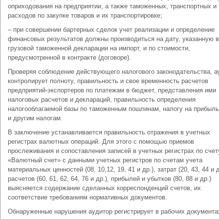
оприходования на предприятии, а также таможенных, транспортных и
расходов по закупке товаров и их транспортировке;
– при совершении бартерных сделок учет реализации и определение
финансовых результатов должны производиться на дату, указанную в
грузовой таможенной декларации на импорт, и по стоимости,
предусмотренной в контракте (договоре).
Проверяя соблюдение действующего налогового законодательства, а
контролирует полноту, правильность и свое временность расчетов
предприятий-экспортеров по платежам в бюджет, представления ими
налоговых расчетов и деклараций, правильность определения
налогооблагаемой базы по таможенным пошлинам, налогу на прибыл
и другим налогам.
В заключение устанавливается правильность отражения в учетных
регистрах валютных операций. Для этого с помощью приемов
прослеживания и сопоставления записей в учетных регистрах по счет
«Валютный счет» с данными учетных регистров по счетам учета
материальных ценностей (08, 10,12, 19, 41 и др.), затрат (20, 43, 44 и д
расчетов (60, 61, 62, 64, 76 и др.), прибылей и убытков (80, 88 и др.)
выясняется содержание сделанных корреспонденций счетов, их
соответствие требованиям нормативных документов.
Обнаруженные нарушения аудитор регистрирует в рабочих документа