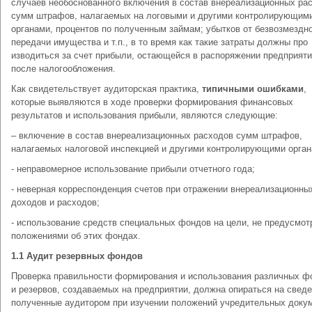
случаев необоснованного включения в состав внереализационных ра
сумм штрафов, налагаемых на логовыми и другими контролирующим
органами, процентов по полученным займам; убытков от безвозмездн
передачи имущества и т.п., в то время как такие затраты должны про
изводиться за счет прибыли, остающейся в распоряжении предприят
после налогообложения.
Как свидетельствует аудиторская практика,
типичными ошибками
,
которые выявляются в ходе проверки формирования финансовых
результатов и использования прибыли, являются следующие:
– включение в состав внереализационных расходов сумм штрафов,
налагаемых налоговой инспекцией и другими контролирующими орган
- неправомерное использование прибыли отчетного года;
- неверная корреспонденция счетов при отражении внереализационны
доходов и расходов;
- использование средств специальных фондов на цели, не предусмо
положениями об этих фондах.
1.1 Аудит резервных фондов
Проверка правильности формирования и использования различных ф
и резервов, создаваемых на предприятии, должна опираться на сведе
полученные аудитором при изучении положений учредительных докум