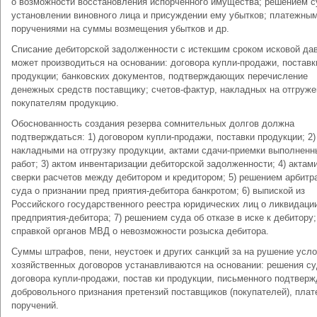
о возможности восстановления испорченного имущества; решением с
установлении виновного лица и присуждении ему убытков; платежны
поручениями на суммы возмещения убытков и др.
Списание дебиторской задолженности с истекшим сроком исковой да
может производиться на основании: договора купли-продажи, поставк
продукции; банковских документов, подтверждающих перечисление
денежных средств поставщику; счетов-фактур, накладных на отгруж
покупателям продукцию.
Обоснованность создания резерва сомнительных долгов должна
подтверждаться: 1) договором купли-продажи, поставки продукции; 2)
накладными на отгрузку продукции, актами сдачи-приемки выполненн
работ; 3) актом инвентаризации дебиторской задолженности; 4) актам
сверки расчетов между дебитором и кредитором; 5) решением арбитр
суда о признании пред приятия-дебитора банкротом; 6) выпиской из
Российского государственного реестра юридических лиц о ликвидаци
предприятия-дебитора; 7) решением суда об отказе в иске к дебитору;
справкой органов МВД о невозможности розыска дебитора.
Суммы штрафов, пени, неустоек и других санкций за на рушение усл
хозяйственных договоров устанавливаются на основании: решения су
договора купли-продажи, постав ки продукции, письменного подтвер
добровольного признания претензий поставщиков (покупателей), пла
поручений.