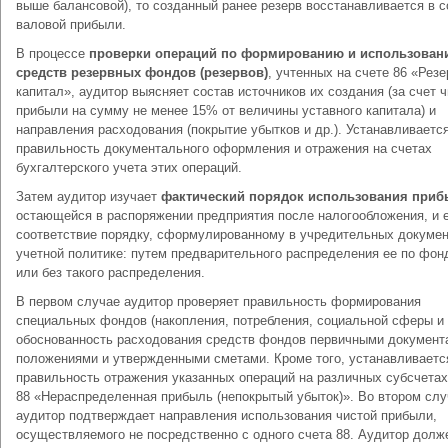
выше балансовой), то созданный ранее резерв восстанавливается в с
валовой прибыли.
В процессе
проверки операций по формированию и использован
средств резервных фондов (резервов)
, учтенных на счете 86 «Рез
капитал», аудитор выясняет состав источников их создания (за счет 
прибыли на сумму не менее 15% от величины уставного капитала) и
направления расходования (покрытие убытков и др.). Устанавливаетс
правильность документального оформления и отражения на счетах
бухгалтерского учета этих операций.
Затем аудитор изучает
фактический порядок использования приб
остающейся в распоряжении предприятия после налогообложения, и 
соответствие порядку, сформулированному в учредительных докумен
учетной политике: путем предварительного распределения ее по фон
или без такого распределения.
В первом случае аудитор проверяет правильность формирования
специальных фондов (накопления, потребления, социальной сферы и 
обоснованность расходования средств фондов первичными документ
положениями и утвержденными сметами. Кроме того, устанавливаетс
правильность отражения указанных операций на различных субсчетах
88 «Нераспределенная прибыль (непокрытый убыток)». Во втором слу
аудитор подтверждает направления использования чистой прибыли,
осуществляемого не посредственно с одного счета 88. Аудитор долж