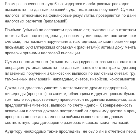
Размеры понесенных судебных издержек и арбитражных расходов
выясняются по данным решений суда, платежных поручений. Суммы
налогов, относимых на финансовые результаты, проверяются по дан
налоговых расчетов (деклараций).
Прибыли (убытки) по операциям прошлых лет, выявленные в отчетном
должны быть подтверждены: договором купли-продажи, поставки про
счетами, платежными поручениями; накладными, актами приемки-пер
письмами; бухгалтерскими справками (расчетами); актами доку мент
проверки органами налоговой инспекции.
Суммы положительных (отрицательных) курсовых разниц по валютны
операциям устанавливаются по данным: валютного контракта (договор
платежных поручений и банковских выписок по валютным счетам; гр
таможенных деклараций, накладных, счетов, инвойсов, коносаментов 
Доходы от долевого участия в деятельности других предприятий,
дивиденды (проценты) по акциям, облигациям и другим ценным бумага
том числе государственным) проверяются по данным извещений, ави
предприятий-эмитентов, выписок по счету «депо». Своевременность
включения в состав доходов поступлений от сдачи имущества в арен
процентов по пре доставленным займам выясняется по данным
соответствую щих договоров о размерах и сроках таких платежей.
Аудитору необходимо также проследить, не было ли в отчетном пери