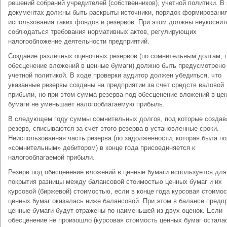
решений собраний учредителей (собственников), учетной политики. В 
документах должны быть раскрыты источники, порядок формирования
использования таких фондов и резервов. При этом должны неукосни
соблюдаться требования нормативных актов, регулирующих
налогообложение деятельности предприятий.
Создание различных оценочных резервов (по сомнительным долгам, 
обесценение вложений в ценные бумаги) должно быть предусмотрено
учетной политикой. В ходе проверки аудитор должен убедиться, что
указанные резервы созданы на предприятии за счет средств валовой
прибыли, но при этом сумма резерва под обесценение вложений в це
бумаги не уменьшает налогооблагаемую прибыль.
В следующем году суммы сомнительных долгов, под которые создав
резерв, списываются за счет этого резерва в установленные сроки.
Неиспользованная часть резерва (по задолженности, которая была п
«сомнительным» дебитором) в конце года присоединяется к
налогооблагаемой прибыли.
Резерв под обесценение вложений в ценные бумаги используется для
покрытия разницы между балансовой стоимостью ценных бумаг и их
курсовой (биржевой) стоимостью, если в конце года курсовая стоимос
ценных бумаг оказалась ниже балансовой. При этом в балансе предп
ценные бумаги будут отражены по наименьшей из двух оценок. Если
обесценение не произошло (курсовая стоимость ценных бумаг остала