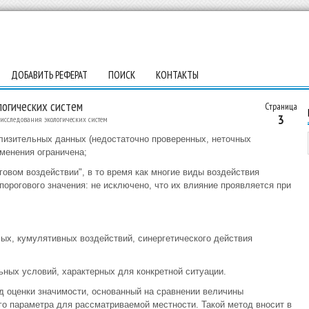
ДОБАВИТЬ РЕФЕРАТ
ПОИСК
КОНТАКТЫ
логических систем
Страница
3
исследования экологических систем
близительных данных (недостаточно проверенных, неточных
именения ограничена;
говом воздействии", в то время как многие виды воздействия
орогового значения: не исключено, что их влияние проявляется при
мых, кумулятивных воздействий, синергетического действия
ьных условий, характерных для конкретной ситуации.
д оценки значимости, основанный на сравнении величины
о параметра для рассматриваемой местности. Такой метод вносит в