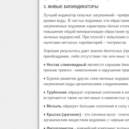
3. ЖИВЫЕ БИОИНДИКАТОРЫ
Лучший индикатор опасных загрязнений - прибр
кромки воды. В чистых водоемах эти обрастания
загрязненных водоемов характерны белые хлопь
повышения общей минерализации обрастания прио
зеленых водорослей. При плохой с избытками 
налетами нитчатых серобактерий – теотриксов.
Хорошие результаты дает анализ бентосных (пр
преобладанию, либо отсутствию тех или иных т
♦ Ностак сливовидный
является хорошим биоин
признак тревоги - измельчение и нарушение пр
♦
Бурное развитие других сине-зеленых водоро
загрязнения воды органическими соединениями.
♦ Трубочник
образует огромные скопления в ил
встречаются также на песчаных и каменистых гр
♦ Мотыль
образует большие скопления в силу 
♦ Крыска (эриталис)
- это личинка мухи - пчел
органическим веществом водоемах с черным ил
♦ Фитопланктон
- важнейший компонент водных