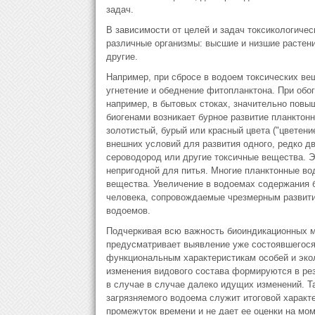
задач.
В зависимости от целей и задач токсикологичес
различные организмы: высшие и низшие растени
другие.
Например, при сбросе в водоем токсических в
угнетение и обеднение фитопланктона. При об
например, в бытовых стоках, значительно повы
биогенами возникает бурное развитие планктон
золотистый, бурый или красный цвета ("цветени
внешних условий для развития одного, редко д
сероводород или другие токсичные вещества. Э
непригодной для питья. Многие планктонные в
вещества. Увеличение в водоемах содержания б
человека, сопровождаемые чрезмерным развит
водоемов.
Подчеркивая всю важность биоиндикационных м
предусматривает выявление уже состоявшегося
функциональным характеристикам особей и эко
изменения видового состава формируются в рез
в случае в случае далеко идущих изменений. Та
загрязняемого водоема служит итоговой характ
промежуток времени и не дает ее оценки на мо