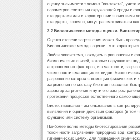
оценку значимости элемент "контекста", учета 
параметров состояния окружающей среды с фон
стандартами или с характерными значениями яв
стандарты, конечно, могут рассматриваться как
2.2 Биологические методы оценки. Биотести
Оценка степени загрязнения может быть провед
Биологические методы оценки - это характерис
Любая экосистема, находясь в равновесии с ф
биологических связей, которые нарушаются под
антропогенных факторов, и в частности, загря
численности слагающих их видов. Биологически
разрешение которых с помощью физических и х
загрязнения по составу бионтов позволяет быст
характер загрязнения и пути его распространен
протекания процессов естественного самоочище
Биотестирование - использование в контролируе
выявления и оценки действия факторов (в том 
функцию или систему организмов.
Наиболее полно методы биотестирования разраб
токсичности загрязнений природных вод, контро
гигиенических целях, для проведения химическ