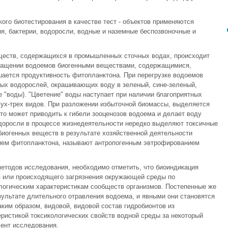
кого биотестирования в качестве тест - объектов применяются
я, бактерии, водоросли, водные и наземные беспозвоночные и
еществ, содержащихся в промышленных сточных водах, происходит
огащении водоемов биогенными веществами, содержащимися,
шается продуктивность фитопланктона. При перегрузке водоемов
ных водорослей, окрашивающих воду в зеленый, сине-зеленый,
е "воды). "Цветение" воды наступает при наличии благоприятных
вух-трех видов. При разложении избыточной биомассы, выделяется
то может приводить к гибели зооценозов водоема и делает воду
одоросли в процессе жизнедеятельности нередко выделяют токсичные
иогенных веществ в результате хозяйственной деятельности
ием фитопланктона, называют антропогенным эвтрофированием
етодов исследования, необходимо отметить, что биоиндикация
 или происходящего загрязнения окружающей среды по
логическим характеристикам сообществ организмов. Постепенные же
ультате длительного отравления водоема, и явными они становятся
ким образом, видовой, видовой состав гидробионтов из
еристикой токсикологических свойств водной среды за некоторый
мент исследования.