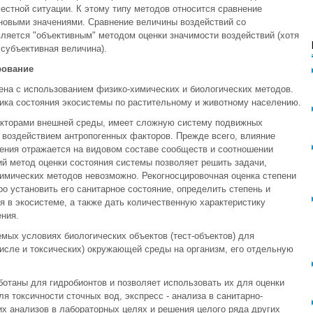
местной ситуации. К этому типу методов относится сравнение
овыми значениями. Сравнение величины воздействий со
ляется "объективным" методом оценки значимости воздействий (хотя
 субъективная величина).
рование
ена с использованием физико-химических и биологических методов.
тика состояния экосистемы по растительному и животному населению.
акторами внешней среды, имеет сложную систему подвижных
 воздействием антропогенных факторов. Прежде всего, влияние
знения отражается на видовом составе сообществ и соотношении
й метод оценки состояния системы позволяет решить задачи,
имических методов невозможно. Рекогносцировочная оценка степени
ро установить его санитарное состояние, определить степень и
ия в экосистеме, а также дать количественную характеристику
ния.
мых условиях биологических объектов (тест-объектов) для
числе и токсических) окружающей среды на организм, его отдельную
отаны для гидробионтов и позволяет использовать их для оценки
ля токсичности сточных вод, экспресс - анализа в санитарно-
их анализов в лабораторных целях и решения целого ряда других