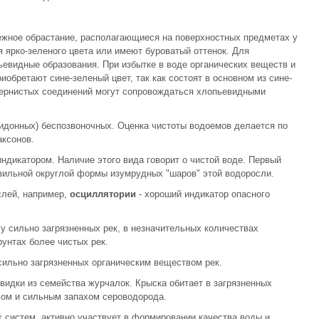
ежное обрастание, располагающиеся на поверхностных предметах у
 ярко-зеленого цвета или имеют буроватый оттенок. Для
евидные образования. При избытке в воде органических веществ и
бретают сине-зеленый цвет, так как состоят в основном из сине-
сернистых соединений могут сопровождаться хлопьевидными
идонных) беспозвоночных. Оценка чистоты водоемов делается по
аксонов.
дикатором. Наличие этого вида говорит о чистой воде. Первый
авильной округлой формы изумрудных "шаров" этой водоросли.
слей, например,
осциллятории
- хороший индикатор опасного
у сильно загрязненных рек, в незначительных количествах
унтах более чистых рек.
сильно загрязненных органическим веществом рек.
овидки из семейства журчалок. Крыска обитает в загрязненных
ом и сильным запахом сероводорода.
 систем, активно участвует в формировании качества воды и