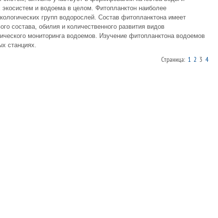
 экосистем и водоема в целом. Фитопланктон наиболее
экологических групп водорослей. Состав фитопланктона имеет
о состава, обилия и количественного развития видов
гического мониторинга водоемов. Изучение фитопланктона водоемов
ых станциях.
Страница:
1
2
3
4