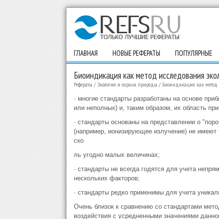
ГЛАВНАЯ
НОВЫЕ РЕФЕРАТЫ
ПОПУЛЯРНЫЕ
Биоиндикация как метод исследования эко
Рефераты
/
Экология и охрана природы
/
Биоиндикация как метод 
· многие стандарты разработаны на основе при
или неполных) и, таким образом, их область пр
· стандарты основаны на представлении о "поро
(например, ионизирующее излучение) не имеют п
ско
ль угодно малых величинах;
· стандарты не всегда годятся для учета непря
нескольких факторов;
· стандарты редко применимы для учета уникал
Очень близок к сравнению со стандартами мето
воздействия с усредненными значениями данног