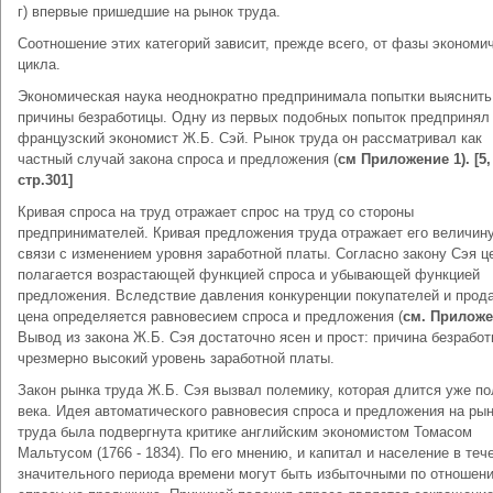
г) впервые пришедшие на рынок труда.
Соотношение этих категорий зависит, прежде всего, от фазы экономи
цикла.
Экономическая наука неоднократно предпринимала попытки выяснить
причины безработицы. Одну из первых подобных попыток предпринял
французский экономист Ж.Б. Сэй. Рынок труда он рассматривал как
частный случай закона спроса и предложения (
см Приложение 1).
[
5,
стр.301
]
Кривая спроса на труд отражает спрос на труд со стороны
предпринимателей. Кривая предложения труда отражает его величину
связи с изменением уровня заработной платы. Согласно закону Сэя ц
полагается возрастающей функцией спроса и убывающей функцией
предложения. Вследствие давления конкуренции покупателей и прод
цена определяется равновесием спроса и предложения (
см. Приложе
Вывод из закона Ж.Б. Сэя достаточно ясен и прост: причина безработ
чрезмерно высокий уровень заработной платы.
Закон рынка труда Ж.Б. Сэя вызвал полемику, которая длится уже по
века. Идея автоматического равновесия спроса и предложения на ры
труда была подвергнута критике английским экономистом Томасом
Мальтусом (1766 - 1834). По его мнению, и капитал и население в теч
значительного периода времени могут быть избыточными по отношен