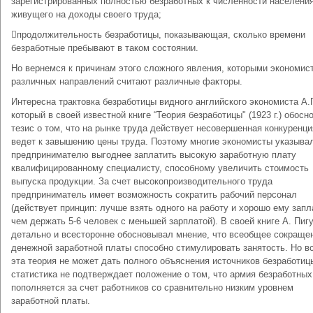
зарегистрированных полностью безработных к численности населения
живущего на доходы своего труда;
продолжительность безработицы, показывающая, сколько времени
безработные пребывают в таком состоянии.
Но вернемся к причинам этого сложного явления, которыми экономис
различных направлений считают различные факторы.
Интересна трактовка безработицы видного английского экономиста А.
который в своей известной книге “Теория безработицы" (1923 г.) обосн
тезис о том, что на рынке труда действует несовершенная конкуренци
ведет к завышению цены труда. Поэтому многие экономисты указывал
предпринимателю выгоднее заплатить высокую заработную плату
квалифицированному специалисту, способному увеличить стоимость
выпуска продукции. За счет высокопроизводительного труда
предприниматель имеет возможность сократить рабочий персонал
(действует принцип: лучше взять одного на работу и хорошо ему запл
чем держать 5-6 человек с меньшей зарплатой). В своей книге А. Пиг
детально и всесторонне обосновывал мнение, что всеобщее сокраще
денежной заработной платы способно стимулировать занятость. Но в
эта теория не может дать полного объяснения источников безработиц
статистика не подтверждает положение о том, что армия безработных
пополняется за счет работников со сравнительно низким уровнем
заработной платы.