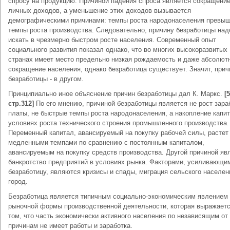
спросу на продукцию. Причиной падения спроса является сокращени
личных доходов, а уменьшение этих доходов вызывается
демографическими причинами: темпы роста народонаселения превы
темпы роста производства. Следовательно, причину безработицы над
искать в чрезмерно быстром росте населения. Современный опыт
социального развития показал однако, что во многих высокоразвитых
странах имеет место предельно низкая рождаемость и даже абсолют
сокращение населения, однако безработица существует. Значит, при
безработицы - в другом.
Принципиально иное объяснение причин безработицы дал К. Маркс.
[5
стр.312
]
По его мнению, причиной безработицы является не рост зара
платы, не быстрые темпы роста народонаселения, а накопление капит
условиях роста технического строения промышленного производства.
Переменный капитал, авансируемый на покупку рабочей силы, растет
медленными темпами по сравнению с постоянным капиталом,
авансируемым на покупку средств производства. Другой причиной яв
банкротство предприятий в условиях рынка. Факторами, усиливающи
безработицу, являются кризисы и спады, миграция сельского населен
город.
Безработица является типичным социально-экономическим явлением
рыночной формы производственной деятельности, которая выражаетс
том, что часть экономически активного населения по независящим от
причинам не имеет работы и заработка.