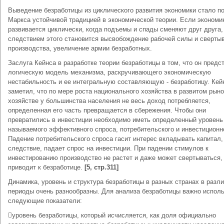
Выведение безработицы из циклического развития экономики стало п
Маркса устойчивой традицией в экономической теории. Если экономи
развивается циклически, когда подъемы и спады сменяют друг друга,
следствием этого становится высвобождение рабочей силы и сверты
производства, увеличение армии безработных.
Заслуга Кейнса в разработке теории безработицы в том, что он предс
логическую модель механизма, раскручивающего экономическую
нестабильность и ее интегральную составляющую - безработицу. Кей
заметил, что по мере роста национального хозяйства в развитом рын
хозяйстве у большинства населения не весь доход потребляется,
определенная его часть превращается в сбережения. Чтобы они
превратились в инвестиции необходимо иметь определенный уровень
называемого эффективного спроса, потребительского и инвестиционн
Падение потребительского спроса гасит интерес вкладывать капитал, 
следствие, падает спрос на инвестиции. При падении стимулов к
инвестированию производство не растет и даже может свертываться,
приводит к безработице.
[5, стр.311
]
Динамика, уровень и структура безработицы в разных странах в разл
периоды очень разнообразны. Для анализа безработицы важно испол
следующие показатели:
уровень безработицы, который исчисляется, как доля официально