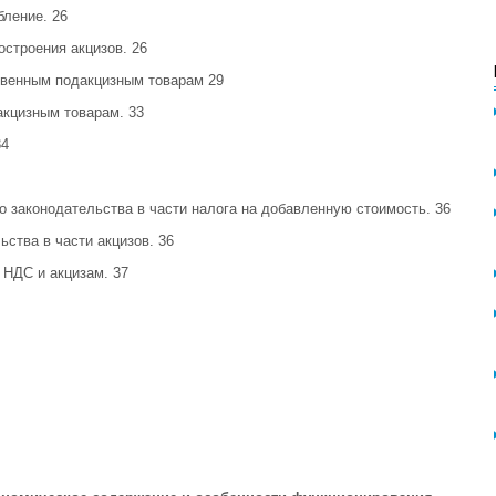
бление. 26
остроения акцизов. 26
ственным подакцизным товарам 29
акцизным товарам. 33
34
го законодательства в части налога на добавленную стоимость. 36
ьства в части акцизов. 36
 НДС и акцизам. 37