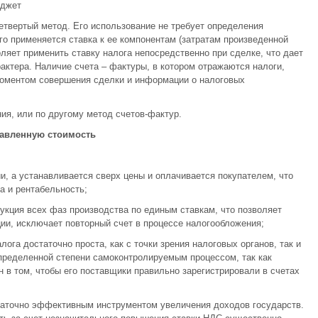
юджет
твертый метод. Его использование не требует определения
го применяется ставка к ее компонентам (затратам произведенной
ляет применить ставку налога непосредственно при сделке, что дает
актера. Наличие счета – фактуры, в котором отражаются налоги,
оментом совершения сделки и информации о налоговых
ия, или по другому метод счетов-фактур.
бавленную стоимость
и, а устанавливается сверх цены и оплачивается покупателем, что
а и рентабельность;
укция всех фаз производства по единым ставкам, что позволяет
ции, исключает повторный счет в процессе налогообложения;
ога достаточно проста, как с точки зрения налоговых органов, так и
пределенной степени самоконтролируемым процессом, так как
в том, чтобы его поставщики правильно зарегистрировали в счетах
таточно эффективным инструментом увеличения доходов государств.