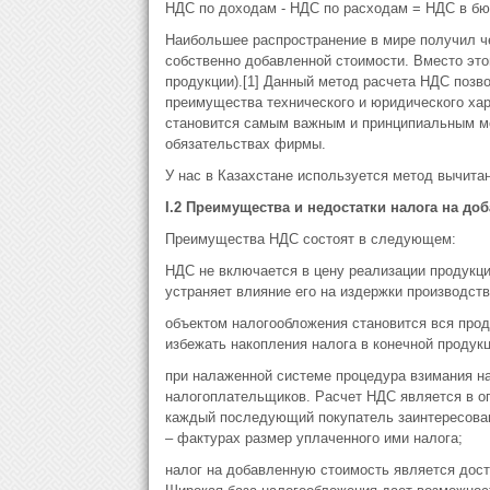
НДС по доходам - НДС по расходам = НДС в б
Наибольшее распространение в мире получил че
собственно добавленной стоимости. Вместо это
продукции).[1] Данный метод расчета НДС позво
преимущества технического и юридического хар
становится самым важным и принципиальным м
обязательствах фирмы.
У нас в Казахстане используется метод вычитан
I.2 Преимущества и недостатки налога на до
Преимущества НДС состоят в следующем:
НДС не включается в цену реализации продукци
устраняет влияние его на издержки производств
объектом налогообложения становится вся прод
избежать накопления налога в конечной продук
при налаженной системе процедура взимания нал
налогоплательщиков. Расчет НДС является в о
каждый последующий покупатель заинтересован 
– фактурах размер уплаченного ими налога;
налог на добавленную стоимость является дос