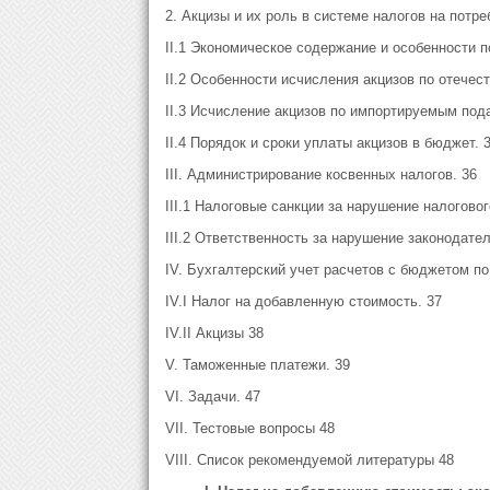
2. Акцизы и их роль в системе налогов на потре
II.1 Экономическое содержание и особенности п
II.2 Особенности исчисления акцизов по отече
II.3 Исчисление акцизов по импортируемым под
II.4 Порядок и сроки уплаты акцизов в бюджет. 
III. Администрирование косвенных налогов. 36
III.1 Налоговые санкции за нарушение налогово
III.2 Ответственность за нарушение законодател
IV. Бухгалтерский учет расчетов с бюджетом по
IV.I Налог на добавленную стоимость. 37
IV.II Акцизы 38
V. Таможенные платежи. 39
VI. Задачи. 47
VII. Тестовые вопросы 48
VIII. Список рекомендуемой литературы 48