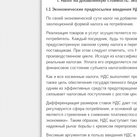
I. Налог на добавленную стоимость: э
I.1 Экономические предпосылки введения НД
По своей экономической сути налог на добавле
эволюционной формой налога на потребление.
Реализация товаров и услуг осуществляется по 
потребитель. Каждый посредник, будь то произв
предусмотренную законом сумму налога и пере
поставщикам. При этом следует отметить, что 
производственном цикле. Исходя из классифика
реальным налогам. Уплата его определяется ли
финансовое состояние субъекта налогообложен
Как и все косвенные налоги, НДС выполняет п
также цель обеспечения государственного бюд
одним из эффективных средств предотвращения
связывает налоговые поступления с ростом цен
Дифференциация размеров ставок НДС дает го
регулируется сфера потребления, и основной 
является стремление к снижению платежеспособ
экономики». Таким образом, НДС выступает так
надежный рычаг борьбы с кризисом перепроизво
Весомым аргументом в пользу введения НДС в 