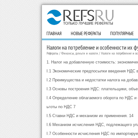
ГЛАВНАЯ
НОВЫЕ РЕФЕРАТЫ
ПОПУЛЯРНЫЕ
Налоги на потребление и особенности их ф
Рефераты
/
Финансы, деньги и налоги
/
Налоги на потребление и о
1. Налог на добавленную стоимость: экономиче
I.1 Экономические предпосылки введения НДС в
I.2 Преимущества и недостатки налога на доба
I.3 Основы построения НДС: плательщики, объек
I.4 Определение облагаемого оборота по НДС и 
ьготы по НДС 7
I.5 Ставки НДС и механизм их применения. 14
I.6 Механизм исчисления НДС, подлежащего уп
I.7 Особенности исчисления НДС по импортиру