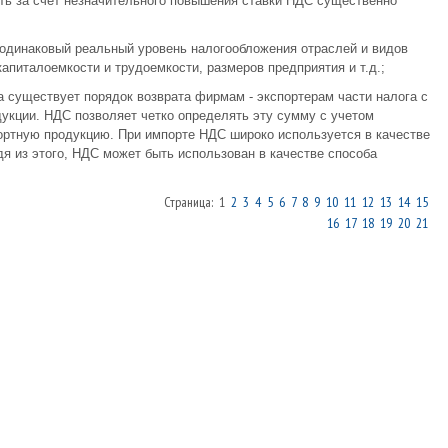
ть за счет незначительного повышения ставки НДС существенно
 одинаковый реальный уровень налогообложения отраслей и видов
апиталоемкости и трудоемкости, размеров предприятия и т.д.;
а существует порядок возврата фирмам - экспортерам части налога с
дукции. НДС позволяет четко определять эту сумму с учетом
ортную продукцию. При импорте НДС широко используется в качестве
я из этого, НДС может быть использован в качестве способа
Страница: 1
2
3
4
5
6
7
8
9
10
11
12
13
14
15
16
17
18
19
20
21