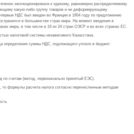
степенно эволюционировали к единому, равномерно распределяемому
яющему какую-либо группу товаров и не деформирующему
Впервые НДС был введен во Франции в 1954 году по предложению
ространился в большинстве стран мира. На момент введения в
нах мира, в том числе в 19 из 24 стран ОЭСР и во всех странах ЕС.
стью налоговой системы независимого Казахстана.
да определения суммы НДС, подлежащего уплате в бюджет:
д по счетам (метод, первоначально принятый ЕЭС).
R, то формулы расчета налога согласно перечисленным методам
ость