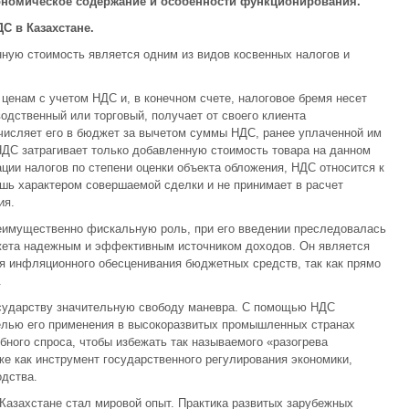
кономическое содержание и особенности функционирования.
С в Казахстане.
нную стоимость является одним из видов косвенных налогов и
ценам с учетом НДС и, в конечном счете, налоговое бремя несет
одственный или торговый, получает от своего клиента
числяет его в бюджет за вычетом суммы НДС, ранее уплаченной им
НДС затрагивает только добавленную стоимость товара на данном
ции налогов по степени оценки объекта обложения, НДС относится к
шь характером совершаемой сделки и не принимает в расчет
ия.
реимущественно фискальную роль, при его введении преследовалась
жета надежным и эффективным источником доходов. Он является
 инфляционного обесценивания бюджетных средств, так как прямо
.
сударству значительную свободу маневра. С помощью НДС
целью его применения в высокоразвитых промышленных странах
ного спроса, чтобы избежать так называемого «разогрева
же как инструмент государственного регулирования экономики,
дства.
Казахстане стал мировой опыт. Практика развитых зарубежных