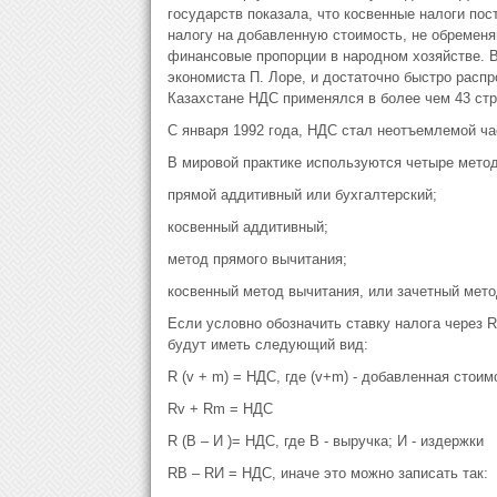
государств показала, что косвенные налоги по
налогу на добавленную стоимость, не обремен
финансовые пропорции в народном хозяйстве. 
экономиста П. Лоре, и достаточно быстро расп
Казахстане НДС применялся в более чем 43 стра
С января 1992 года, НДС стал неотъемлемой ча
В мировой практике используются четыре мето
прямой аддитивный или бухгалтерский;
косвенный аддитивный;
метод прямого вычитания;
косвенный метод вычитания, или зачетный мето
Если условно обозначить ставку налога через 
будут иметь следующий вид:
R (v + m) = НДС, где (v+m) - добавленная стоим
Rv + Rm = НДС
R (B – И )= НДС, где В - выручка; И - издержки
RB – RИ = НДС, иначе это можно записать так: