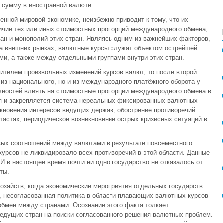
сумму в иностранной валюте.
енной мировой экономике, неизбежно приводит к тому, что их
личие тех или иных стоимостных пропорций международного обмена,
ран и монополий этих стран. Являясь одним из важнейших факторов,
а внешних рынках, валютные курсы служат объектом острейшей
и, а также между отдельными группами внутри этих стран.
ителем произвольных изменений курсов валют, то после второй
из национального, но и из международного платёжного оборота у
жностей влиять на стоимостные пропорции международного обмена в
я и закрепляется система нереальных фиксированных валютных
кновения интересов ведущих держав, обострение противоречий
ластях, периодическое возникновение острых кризисных ситуаций в
ых соотношений между валютами в результате повсеместного
курсов не ликвидировало всех противоречий в этой области. Данные
И в настоящее время почти ни одно государство не отказалось от
ты.
озяйств, когда экономические мероприятия отдельных государств
, несогласованная политика в области плавающих валютных курсов
обмен между странами. Осознание этого факта толкает
ведущих стран на поиски согласованного решения валютных проблем.