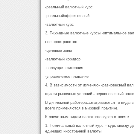
-
реальный валютный курс
-реальныйэффективный
-валютный курс
3
.
Гибридные валютные курсы -оптимальное вал
ное пространство
-целевые зоны
-валютный коридор
-ползущая фиксация
-управляемое плавание
4
.
В зависимости от изменяю- -равновесный ва
щихся рыночных условий
-
неравновесный валю
В дипломной работерассматриваются те виды ва
всего применяются в мировой практике.
К расчетным видам валютного курса относят
:
1. Номинальный валютный курс – курс между д
единицах иностранной валюты.