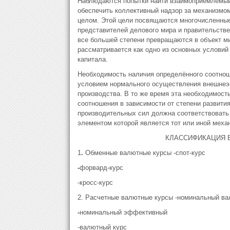
Наблюдаются попытки найти взаимоприемлемый 
обеспечить коллективный надзор за механизмом
целом. Этой цели посвящаются многочисленные
представителей делового мира и правительств
все большей степени превращаются в объект м
рассматривается как одно из основных условий
капитала.
Необходимость наличия определённого соотно
условием нормального осуществления внешнеэк
производства. В то же время эта необходимост
соотношения в зависимости от степени развити
производительных сил должна соответствоват
элементом которой является тот или иной меха
КЛАССИФИКАЦИЯ 
1
.
Обменные валютные курсы -спот-курс
-
форвард-курс
-кросс-курс
2. Расчетные валютные курсы -номинальный ва
-
номинальный эффективный
-валютный курс