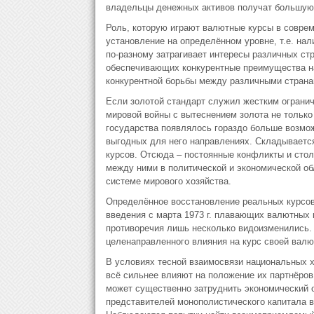
владельцы денежных активов получат большую 
Роль, которую играют валютные курсы в соврем
установление на определённом уровне, т.е. на
по-разному затрагивает интересы различных ст
обеспечивающих конкурентные преимущества н
конкурентной борьбы между различными странам
Если золотой стандарт служил жестким огранич
мировой войны с вытеснением золота не только 
государства появлялось гораздо больше возмо
выгодных для него направлениях. Складываетс
курсов. Отсюда – постоянные конфликты и стол
между ними в политической и экономической об
системе мирового хозяйства.
Определённое восстановление реальных курсов
введения с марта 1973 г. плавающих валютных 
противоречия лишь несколько видоизменились. 
целенаправленного влияния на курс своей валю
В условиях тесной взаимосвязи национальных х
всё сильнее влияют на положение их партнёров
может существенно затруднить экономический 
представителей монополистического капитала 