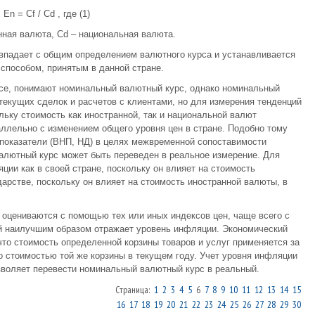
En = Cf / Cd , где (1)
нная валюта, Cd – национальная валюта.
впадает с общим определением валютного курса и устанавливается
 способом, принятым в данной стране.
рсе, понимают номинальный валютный курс, однако номинальный
екущих сделок и расчетов с клиентами, но для измерения тенденций
льку стоимость как иностранной, так и национальной валют
раллельно с изменением общего уровня цен в стране. Подобно тому
 показатели (ВНП, НД) в целях межвременной сопоставимости
 валютный курс может быть переведен в реальное измерение. Для
ции как в своей стране, поскольку он влияет на стоимость
арстве, поскольку он влияет на стоимость иностранной валюты, в
 оцениваются с помощью тех или иных индексов цен, чаще всего с
й наилучшим образом отражает уровень инфляции. Экономический
что стоимость определенной корзины товаров и услуг применяется за
о стоимостью той же корзины в текущем году. Учет уровня инфляции
озволяет перевести номинальный валютный курс в реальный.
Страница:
1
2
3
4
5
6
7
8
9
10
11
12
13
14
15
16
17
18
19
20
21
22
23
24
25
26
27
28
29
30