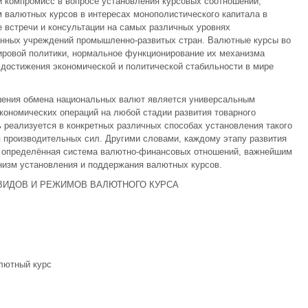
компромисс в вопросе установления курсовых соотношений,
 валютных курсов в интересах монополистического капитала в
 встречи и консультации на самых различных уровнях
енных учреждений промышленно-развитых стран. Валютные курсы во
ировой политики, нормальное функционирование их механизма
 достижения экономической и политической стабильности в мире
шения обмена национальных валют является универсальным
ономических операций на любой стадии развития товарного
ь реализуется в конкретных различных способах установления такого
я производительных сил. Другими словами, каждому этапу развития
ь определённая система валютно-финансовых отношений, важнейшим
низм установления и поддержания валютных курсов.
ВИДОВ И РЕЖИМОВ ВАЛЮТНОГО КУРСА
лютный курс