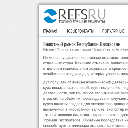
ГЛАВНАЯ
НОВЫЕ РЕФЕРАТЫ
ПОПУЛЯРНЫЕ
Валютный рынок Республики Казахстан
Рефераты
/
Финансы, деньги и налоги
/
Валютный рынок Республик
Не менее существенное влияние оказывает вал
отдельных стран. Как было отмечено, валютный
отдельном национальном хозяйстве, и среднее
хозяйственные единицы, у которых уровень про
дут получать от внешнеэкономической деятель
курс весьма часто способствует получению не
деятельности, так как любое его изменение ок
отрасли, на объём их производства и получаемо
курса валюты создаёт для экспортёров дополни
выраженной в иностранной валюте, экспортер п
такое изменение валютного курса является допо
“премия” экспортёров. Обратные последствия и
способствует активизации экспорта капиталов, 