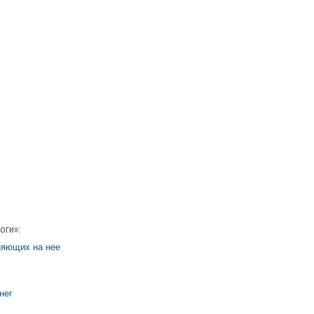
оги»:
ияющих на нее
нег