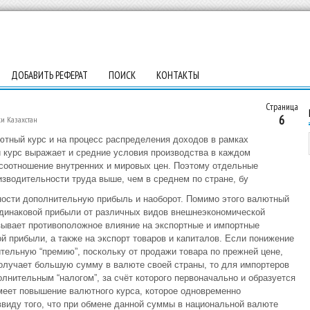
ДОБАВИТЬ РЕФЕРАТ
ПОИСК
КОНТАКТЫ
Страница
6
и Казахстан
ютный курс и на процесс распределения доходов в рамках
 курс выражает и средние условия производства в каждом
 соотношение внутренних и мировых цен. Поэтому отдельные
изводительности труда выше, чем в среднем по стране, бу
ности дополнительную прибыль и наоборот. Помимо этого валютный
одинаковой прибыли от различных видов внешнеэкономической
азывает противоположное влияние на экспортные и импортные
й прибыли, а также на экспорт товаров и капиталов. Если понижение
тельную “премию”, поскольку от продажи товара по прежней цене,
олучает большую сумму в валюте своей страны, то для импортеров
лнительным “налогом”, за счёт которого первоначально и образуется
меет повышение валютного курса, которое одновременно
ввиду того, что при обмене данной суммы в национальной валюте