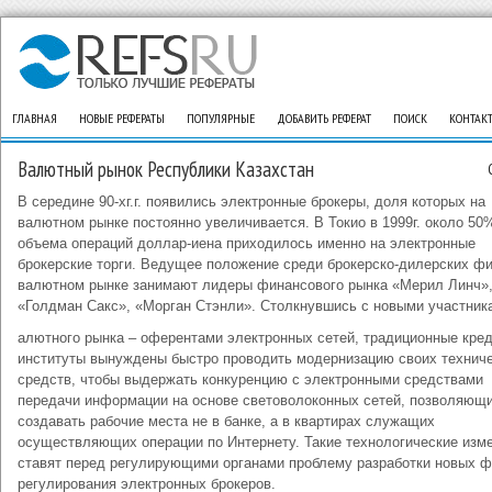
ГЛАВНАЯ
НОВЫЕ РЕФЕРАТЫ
ПОПУЛЯРНЫЕ
ДОБАВИТЬ РЕФЕРАТ
ПОИСК
КОНТАК
Валютный рынок Республики Казахстан
В середине 90-хг.г. появились электронные брокеры, доля которых на
валютном рынке постоянно увеличивается. В Токио в 1999г. около 50
объема операций доллар-иена приходилось именно на электронные
брокерские торги. Ведущее положение среди брокерско-дилерских ф
валютном рынке занимают лидеры финансового рынка «Мерил Линч»
«Голдман Сакс», «Морган Стэнли». Столкнувшись с новыми участник
алютного рынка – оферентами электронных сетей, традиционные кре
институты вынуждены быстро проводить модернизацию своих технич
средств, чтобы выдержать конкуренцию с электронными средствами
передачи информации на основе световолоконных сетей, позволяющ
создавать рабочие места не в банке, а в квартирах служащих
осуществляющих операции по Интернету. Такие технологические изм
ставят перед регулирующими органами проблему разработки новых 
регулирования электронных брокеров.