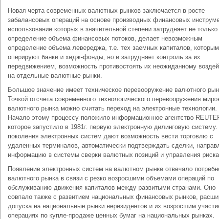
Новая черта современных валютных рынков заключается в росте
забалансовых операций на основе производных финансовых инструме
использование которых в значительной степени затрудняет не только
определение объема финансовых потоков, делает невозможным
определение объема левереджа, т.е. тех заемных капиталов, которы
оперируют банки и хедж-фонды, но и затрудняет контроль за их
передвижением, возможность противостоять их неожиданному возде
на отдельные валютные рынки.
Большое значе­ние имеет техническое перевооружение валютного рын­
Точкой отсчета современного технологического перевооружения миро
валютного рынка можно считать переход на электронные технологии.
Начало этому процессу положило информационное агентство REUTE
которое запустило в 1981г. первую электронную дилинговую систему
поколения электронных систем дают возможность вести торговлю с
удаленных терминалов, автоматически подтверждать сделки, направ
информацию в системы сверки валютных позиций и управления риска
Появление электронных систем на валютном рынке отвечало потребн
валютного рынка в связи с резко возросшими объемами операций по
обслуживанию движения капиталов между развитыми странами. Оно
совпало также с развитием национальных финансовых рынков, расш
допуска на национальные рынки нерезидентов и их возросшим участи
операциях по купле-продаже ценных бумаг на национальных рынках.