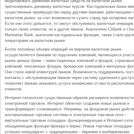
моделировать движение валютных средств на валютном рынке,
прогнозировать динамику валютных курсов. Кастодиальные банки им
существенные преимущества перед другими банками, работающими 
валютном рынке, за счет возможности сузить спред при котировке ва
Если они этого добьются, то смогут обслуживать валютные операции
только своих клиентов, но и других банков. Аналогично Citibank и Cha
Manhattan Bank, выполняя кастодиальные функции, также стали кру
операторами на валютном рынке.
Более половины объема операций на мировом валютном рынке
осуществляется банками по поручению компаний, являющихся участ
рынка ценных бумаг – инвестиционных компаний и фондов, страховых
компаний, пенсионных фондов, брокерских компаний и венчурных фо
Они стали новой клиентурой банков. Возможность поддерживать пос
контакты с обслуживающим банком через систему удаленного доступ
позволяет банкам оказывать услуги независимо от места расположен
клиентов.
Интернет-технологии существенным образом расширили возможности
электронной торговли. Интернет облегчил создание новых рынков и
трансформирует сложившиеся. Например, на фондовом рынке дейст
альтернативные торговые системы и электронные торговые сети –
виртуальные торговые площадки, функционирующие в Интернет-сети
объединяющие функции брокера и биржи. Новые торговые площадки
успешно конкурируют с традиционными – биржами и внебиржевыми