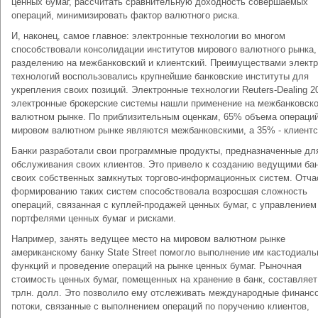
ценных бумаг, рассчитать сравнительную доходность совершаемых
операций, минимизировать фактор валютного риска.
И, наконец, самое главное: электронные технологии во многом
способствовали консолидации институтов мирового валютного рынка,
разделению на межбанковский и клиентский. Преимуществами элект
технологий воспользовались крупнейшие банковские институты для
укрепления своих позиций. Электронные технологии Reuters-Dealing 2
электронные брокерские системы нашли применение на межбанковск
валютном рынке. По приблизительным оценкам, 65% объема операций
мировом валютном рынке являются межбанковскими, а 35% - клиентс
Банки разработали свои программные продукты, предназначенные дл
обслуживания своих клиентов. Это привело к созданию ведущими ба
своих собственных замкнутых торгово-информационных систем. Отча
формированию таких систем способствовала возросшая сложность
операций, связанная с куплей-продажей ценных бумаг, с управлением
портфелями ценных бумаг и рисками.
Например, занять ведущее место на мировом валютном рынке
американскому банку State Street помогло выполнение им кастодиал
функций и проведение операций на рынке ценных бумаг. Рыночная
стоимость ценных бумаг, помещенных на хранение в банк, составляет
трлн. долл. Это позволило ему отслеживать международные финанс
потоки, связанные с выполнением операций по поручению клиентов,