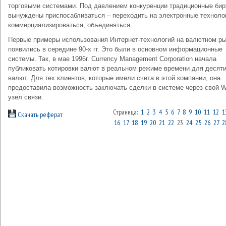
торговыми системами. Под давлением конкуренции традиционные би
вынуждены приспосабливаться – переходить на электронные техноло
коммерциализироваться, объединяться.
Первые примеры использования Интернет-технологий на валютном р
появились в середине 90-х гг. Это были в основном информационные
системы. Так, в мае 1996г. Currency Management Corporation начала
публиковать котировки валют в реальном режиме времени для десят
валют. Для тех клиентов, которые имели счета в этой компании, она
предоставила возможность заключать сделки в системе через свой W
узел связи.
Страница:
1
2
3
4
5
6
7
8
9
10
11
12
1
Скачать реферат
16
17
18
19
20
21
22
23
24
25
26
27
2