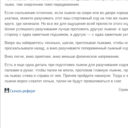
лыже, тем энергичнее темп передвижения.
Если скольжение отличное, если лыжня на озере или во дворе хорош
укатана, можете разучивать этот ваш спортивный ход на том же лыж
круге, где начинали. Но все же для ощущения всей прелести этого хо
более успешного разучивания лучше проложить другую лыжню: в од
сторону с едва заметным подъемом, в другую — с едва заметным ук
Вверх вы забираетесь тихонько, шагом, притопывая лыжами, чтобы о
проскальзывали назад, а вниз разучиваете попеременный лыжный хо
Вниз легче, вниз приятнее, вниз меньше физическое напряжение.
Есть и еще одна деталь при подготовке лыжни для разучивания ходо
палками в руках: чтобы палки не вязли, про­ложив главную лыжню, п
на лыжах слева и справа от нее. Причем пройдите накануне. Тогда и 
лыжни мороз схватит ночью, палки не будут проваливаться в снег.
Стран
Скачать реферат