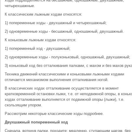
ходы подразделяются на бесшажные, одношажные, двухшажные,
четырехшажные.
К классическим лыжным ходам относятся:
1) попеременные ходы - двухшажный и четырехшажный;
2) одновременные ходы - бесшажный, одношажный, двухшажный.
К коньковым лыжным ходам относятся:
1) попеременный ход - двухшажный;
2) одновременные ходы - полуконьковый, одношажный, двухшажный;
3) коньковый ход без отталкивания палками, с махом и без махов рук
Техника движений классическими и коньковыми лыжными ходами
отличается механизмом выполнения отталкивания ногой.
В классических ходах отталкивание осуществляется в момент
кратковременной остановки лыжи, т.е. от неподвижной опоры, в коньк
ходах отталкивание выполняется от подвижной опоры (лыжи), т.е.
скользящим упором.
Рассмотрим некоторые классические ходы подробнее.
Двухшажный попеременный ход
Сначала, воткнув палки, походите: медленно, ступающим шагом, без