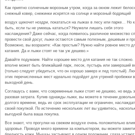
Как приятно солнечным морозным утром, когда за окном лежит бело
снежный ковер, снежинки искрятся на солнце и морозный бодрящий
воздух щекочет ноздри, покататься на лыжах в лесу или парке… Но к
быть, если ты не умеешь кататься? Неужели лишать себя этого
наслаждения? Даже сейчас, когда появилось различное множество с
провести свой досуг, лыжи остаются самым полезным, дешевым и пр
Возможно, вы возразите: «Как простым? Нужно найти ровное место д
катания. Да и лыжи стоят не так уж дешево.»
Давайте подумаем. Найти хорошее место для катания не так сложно.
вполне может быть ближайший парк, лесок, пустырь или замерзший 
(только следует убедиться, что он хорошо замерз и лед толстый). Лю
этих перечисленных мест идеально подойдет для утреней пробежки в
выходной день.
Соглашусь с вами, что современные лыжи стоят не дешево, но ведь 
разовая затрата. Купив однажды лыжи, вы можете в течении довольн
долгого времени, ведь их срок эксплуатации не ограничен, наслажда
своей покупкой. По истечению нескольких лет вы удивитесь, насколь
выгодной была ваша покупка.
Все знают, что прогулки на свежем воздухе очень положительно вли
здоровье. Проводя много времени за компьютером, вы можете замети
бледность кожи. Мышцы застывают в одном положении, глаза устают