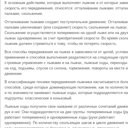
К основным действиям, которые выполняет лыжник и от которых зави
скорость его передвижения, относятся: отталкивание лыжами, отталк
палками, скольжение.
Отталкивание лыжами создает поступательное движение. Отталкива
палками увеличивает (или сохраняет) скорость скольжения на лыжах.
Скольжение осуществляется попеременно на одной лыже или на дву
лыжах одновременно за счет приобретенной скорости. Во время скол
лыжник должен стремиться к тому, чтобы не потерять скорость.
Все способы передвижения на лыжах в зависимости от целей, услови
применения и способов выполнения разделяются на следующие груп
строевые упражнения с лыжами и на лыжах, лыжные ходы, переходы 
на ход, подъемы, спуски со склона, торможения, повороты на месте и
движении.
В классификации техники передвижения лыжника насчитывается боле
способов, среди которых доминирующее положение, как по количеству
и по значимости занимают лыжные ходы, которые подразделяются на
подгруппы: классические и коньковый.
Лыжные ходы получили свое название от различных сочетаний движ
рук и ног. Они подразделяются на две группы: попеременные ходы (р
работают попеременно) и одновременные ходы (руки работают
одновременно). По количеству скользящих шагов в цикле движения 