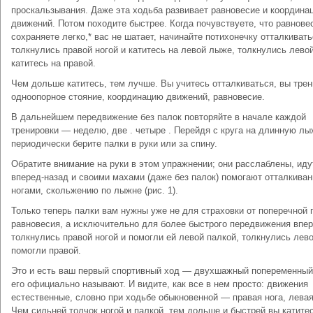
проскальзывания. Даже эта ходьба развивает равновесие и координа
движений. Потом походите быстрее. Когда почувствуете, что равнове
сохра­няете легко,* вас не шатает, начинайте потихонечку отталкивать
толкнулись правой ногой и катитесь на левой лыже, толкнулись лево
катитесь на правой.
Чем дольше катитесь, тем лучше. Вы учитесь отталкиваться, вы тре
одноопорное стояние, координацию движений, равновесие.
В дальнейшем передвижение без палок повторяйте в начале каждой
тренировки — неделю, две . четыре . Перейдя с круга на длинную л
периодически берите палки в руки или за спину.
Обратите внимание на руки в этом упражнении; они расслаблены, иду
вперед-назад и своими махами (даже без палок) помогают отталкива
ногами, скольжению по лыжне (рис. 1).
Только теперь палки вам нужны уже не для страховки от поперечной 
равновесия, а исключительно для более быстрого передвижения впер
толкнулись правой ногой и помогли ей левой палкой, толкнулись лев
помогли правой.
Это и есть ваш первый спортивный ход — двухшажный попеременный,
его официально называют. И видите, как все в нем просто: движения
естественные, словно при ходьбе обыкновенной — правая нога, левая
Чем сильней толчок ногой и палкой, тем дольше и быстрей вы катите