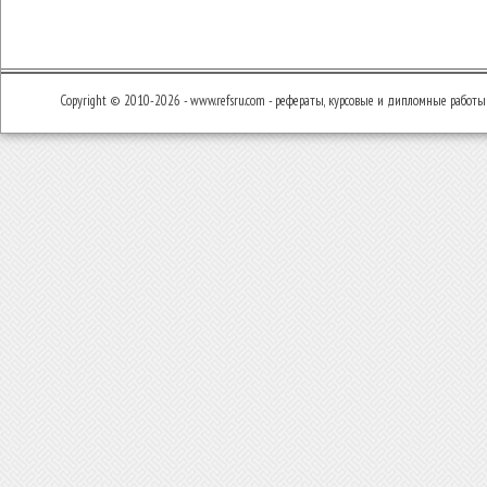
Copyright © 2010-2026 - www.refsru.com - рефераты, курсовые и дипломные работы