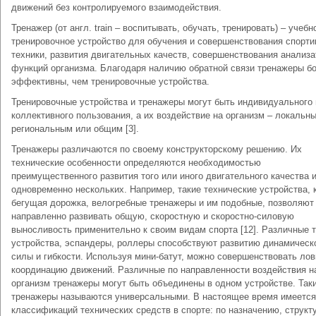
движений без контролируемого взаимодействия.
Тренажер (от англ. train – воспитывать, обучать, тренировать) – учебн
тренировочное устройство для обучения и совершенствования спорти
техники, развития двигательных качеств, совершенствования анализ
функций организма. Благодаря наличию обратной связи тренажеры б
эффективны, чем тренировочные устройства.
Тренировочные устройства и тренажеры могут быть индивидуального 
коллективного пользования, а их воздействие на организм – локальн
региональным или общим [3].
Тренажеры различаются по своему конструкторскому решению. Их
технические особенности определяются необходимостью
преимущественного развития того или иного двигательного качества 
одновременно нескольких. Например, такие технические устройства, 
бегущая дорожка, велогребные тренажеры и им подобные, позволяют
направленно развивать общую, скоростную и скоростно-силовую
выносливость применительно к своим видам спорта [12]. Различные 
устройства, эспандеры, роллеры способствуют развитию динамическ
силы и гибкости. Используя мини-батут, можно совершенствовать лов
координацию движений. Различные по направленности воздействия н
организм тренажеры могут быть объединены в одном устройстве. Так
тренажеры называются универсальными. В настоящее время имеется
классификаций технических средств в спорте: по назначению, структ