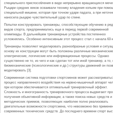
специального приспособления в виде непрерывно вращающихся мече
Рыцари средних веков осваивали технику владения копьем при помо
специальной мишени, которая при точном ударе падала, а при неточн
наносила рыцарю чувствительный удар по спине.
Попытки конструировать тренажеры, способствующие обучению в ря
видов спорта, предпринимались еще в период первой современной
олимпиады. В дальнейшем тренажерные устройства постепенноо
усложнялись. Особенно интенсивным этот процесс стал с начала 60-х 
Тренажеры позволяют моделировать разнообразные условия и ситуац
основу их конструкции могут быть положены различные механические
электрические, логические или информационные процессы. Однако
существенно не то, из чего и как сделан тот или иной тренажер, а то, 
биомеханические (психологические и др.) структуры движений он поз
моделировать [3].
Современная система подготовки спортсменов может рассматриватьс
процесс направленного воздействия на нервно-мышечный аппарат чел
при котором обеспечивается оптимальный тренировочный эффект.
Сложность и многогранность тренировочного процесса выдвигают пр
получения объективной информации, а также поиска новых средств и
методических приемов, позволяющих наиболее полно реализовать
двигательные возможности спортсмена, что невозможно без примене
современных технических средств. До последнего времени спорт вы