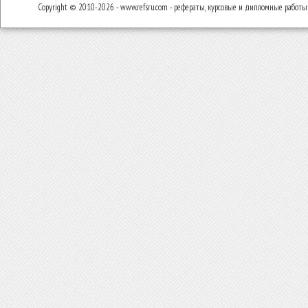
Copyright © 2010-2026 - www.refsru.com - рефераты, курсовые и дипломные работы