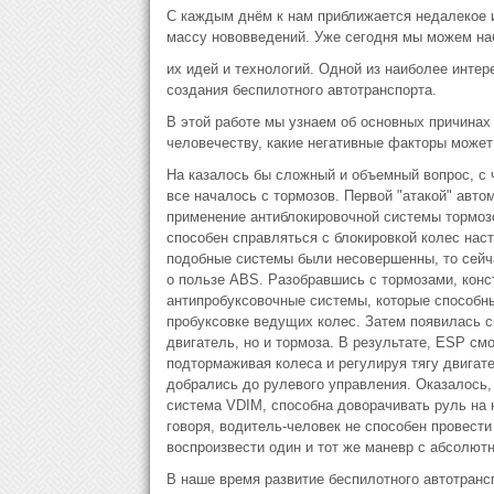
С каждым днём к нам приближается недалекое и
массу нововведений. Уже сегодня мы можем на
их идей и технологий. Одной из наиболее инте
создания беспилотного автотранспорта.
В этой работе мы узнаем об основных причинах 
человечеству, какие негативные факторы может
На казалось бы сложный и объемный вопрос, с ч
все началось с тормозов. Первой "атакой" авт
применение антиблокировочной системы тормозо
способен справляться с блокировкой колес наст
подобные системы были несовершенны, то сейча
о пользе ABS. Разобравшись с тормозами, конс
антипробуксовочные системы, которые способны
пробуксовке ведущих колес. Затем появилась с
двигатель, но и тормоза. В результате, ESP см
подтормаживая колеса и регулируя тягу двигат
добрались до рулевого управления. Оказалось,
система VDIM, способна доворачивать руль на 
говоря, водитель-человек не способен провест
воспроизвести один и тот же маневр с абсолютн
В наше время развитие беспилотного автотранс