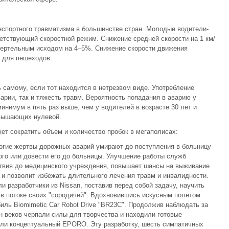
нспортного травматизма в большинстве стран. Молодые водители-
етствующий скоростной режим. Снижение средней скорости на 1 км/
мертельным исходом на 4–5%. Снижение скорости движения
 для пешеходов.
 самому, если тот находится в нетрезвом виде. Употребление
арии, так и тяжесть травм. Вероятность попадания в аварию у
инимум в пять раз выше, чем у водителей в возрасте 30 лет и
евышающих нулевой.
т сократить объем и количество пробок в мегаполисах:
огие жертвы дорожных аварий умирают до поступления в больницу
ого или довести его до больницы. Улучшение работы служб
твия до медицинского учреждения, повышает шансы на выживание
 и позволит избежать длительного лечения травм и инвалидности.
 разработчики из Nissan, поставив перед собой задачу, научить
в потоке своих "сородичей". Вдохновившись искусным полетом
биль Biomimetic Car Robot Drive "BR23C". Продолжив наблюдать за
н веков черпали силы для творчества и находили готовые
али концептуальный EPORO. Эту разработку, шесть симпатичных