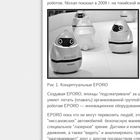
роботов, Nissan показал в 2009 г. на токийско
Рис 1. Концептуальные EPORO
Создавая EPORO, японцы "подсматривали" за шм
умеют летать (плавать) организованной группой
роботам EPORO — инновационное оборудовани
EPORO пока что не могут перевозить людей; э
"ниссановских" автомобилей: безопасную мане
специальное "лазерное" зрение. Датчики и ком
движения, а также "видеть" и анализировать тра
"разговаривают" друг с другом посредством с