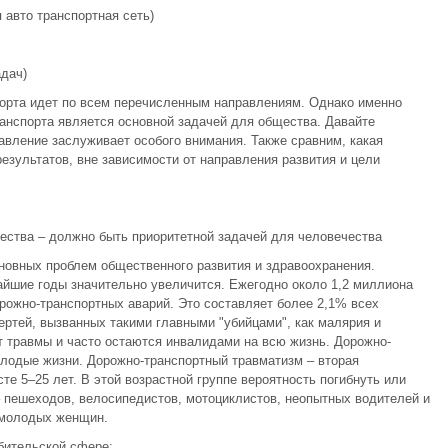
я авто транспортная сеть)
адач)
порта идет по всем перечисленным направлениям. Однако именно
ранспорта является основной задачей для общества. Давайте
авление заслуживает особого внимания. Также сравним, какая
езультатов, вне зависимости от направления развития и цели
ества – должно быть приоритетной задачей для человечества
новных проблем общественного развития и здравоохранения.
айшие годы значительно увеличится. Ежегодно около 1,2 миллиона
орожно-транспортных аварий. Это составляет более 2,1% всех
ертей, вызванных такими главными "убийцами", как малярия и
 травмы и часто остаются инвалидами на всю жизнь. Дорожно-
олодые жизни. Дорожно-транспортный травматизм – вторая
е 5–25 лет. В этой возрастной группе вероятность погибнуть или
 пешеходов, велосипедистов, мотоциклистов, неопытных водителей и
 молодых женщин.
бительской сфере: