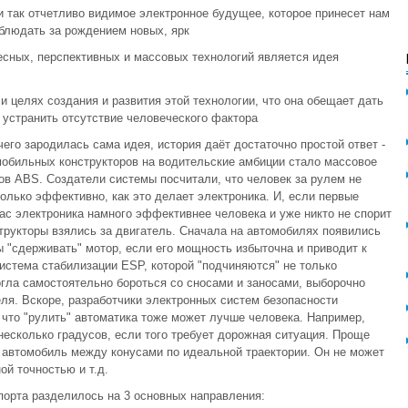
 так отчетливо видимое электронное будущее, которое принесет нам
блюдать за рождением новых, ярк
ресных, перспективных и массовых технологий является идея
и целях создания и развития этой технологии, что она обещает дать
 устранить отсутствие человеческого фактора
его зародилась сама идея, история даёт достаточно простой ответ -
омобильных конструкторов на водительские амбиции стало массовое
в ABS. Создатели системы посчитали, что человек за рулем не
олько эффективно, как это делает электроника. И, если первые
с электроника намного эффективнее человека и уже никто не спорит
трукторы взялись за двигатель. Сначала на автомобилях появились
 "сдерживать" мотор, если его мощность избыточна и приводит к
истема стабилизации ESP, которой "подчиняются" не только
огла самостоятельно бороться со сносами и заносами, выборочно
еля. Вскоре, разработчики электронных систем безопасности
 что "рулить" автоматика тоже может лучше человека. Например,
несколько градусов, если того требует дорожная ситуация. Проще
и автомобиль между конусами по идеальной траектории. Он не может
ой точностью и т.д.
порта разделилось на 3 основных направления: