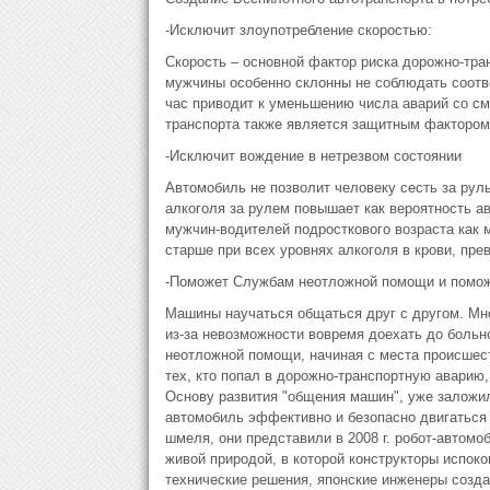
-Исключит злоупотребление скоростью:
Скорость – основной фактор риска дорожно-тра
мужчины особенно склонны не соблюдать соотв
час приводит к уменьшению числа аварий со с
транспорта также является защитным фактором
-Исключит вождение в нетрезвом состоянии
Автомобиль не позволит человеку сесть за руль
алкоголя за рулем повышает как вероятность ав
мужчин-водителей подросткового возраста как м
старше при всех уровнях алкоголя в крови, пр
-Поможет Службам неотложной помощи и поможе
Машины научаться общаться друг c другом. Мн
из-за невозможности вовремя доехать до больн
неотложной помощи, начиная с места происшес
тех, кто попал в дорожно-транспортную аварию,
Основу развития "общения машин", уже заложили
автомобиль эффективно и безопасно двигаться 
шмеля, они представили в 2008 г. робот-автомо
живой природой, в которой конструкторы испоко
технические решения, японские инженеры созд