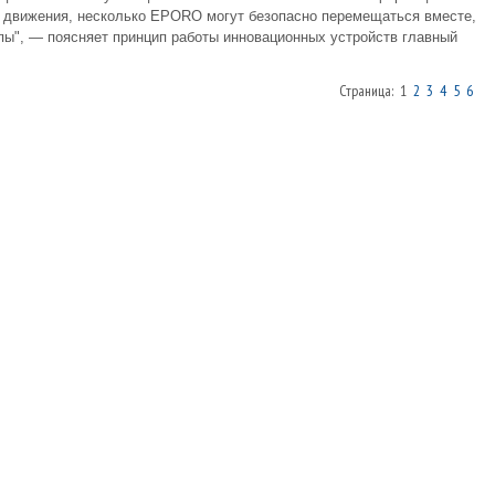
 движения, несколько EPORO могут безопасно перемещаться вместе,
пы", — поясняет принцип работы инновационных устройств главный
Страница: 1
2
3
4
5
6