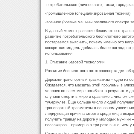
-потребительское (личное авто, такси, городска
-промышленное (специализированная техника)
-военное (боевые машины различного спектра з
В данный момент развитие беспилотного транс
развитие потребительского беспилотного автот
постараемся выяснить, почему именно это напр
конкретная модель добилась более наглядных р
использования.
1. Описание базовой технологии
Развитие беспилотного автотранспорта для общ
Дорожно-транспортный травматизм – одна из ос
Ожидается, что масштаб этой проблемы в ближ
человек во всем мире погибают в результате д
случаев смерти в мире и сравнимо с числом см
туберкулез. Еще больше число людей получают
транспортный травматизм в основном уносит м
лидирующая причина смерти среди лиц в возраст
получить травму на дороге у молодых мужчин –
пассажиров – примерно в три раза выше, чем у
Создание Беспилотного автотранспорта в потре