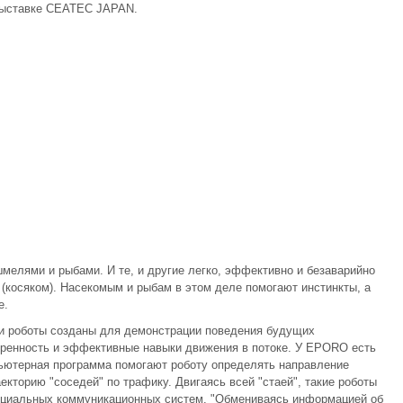
й выставке CEATEC JAPAN.
елями и рыбами. И те, и другие легко, эффективно и безаварийно
 (косяком). Насекомым и рыбам в этом деле помогают инстинкты, а
е.
ти роботы созданы для демонстрации поведения будущих
вренность и эффективные навыки движения в потоке. У EPORO есть
пьютерная программа помогают роботу определять направление
екторию "соседей" по трафику. Двигаясь всей "стаей", такие роботы
пециальных коммуникационных систем. "Обмениваясь информацией об