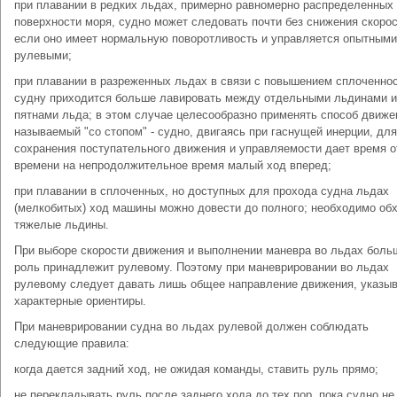
при плавании в редких льдах, примерно равномерно распределенных
поверхности моря, судно может следовать почти без снижения скорос
если оно имеет нормальную поворотливость и управляется опытными
рулевыми;
при плавании в разреженных льдах в связи с повышением сплоченно
судну приходится больше лавировать между отдельными льдинами 
пятнами льда; в этом случае целесообразно применять способ движе
называемый "со стопом" - судно, двигаясь при гаснущей инерции, для
сохранения поступательного движения и управляемости дает время о
времени на непродолжительное время малый ход вперед;
при плавании в сплоченных, но доступных для прохода судна льдах
(мелкобитых) ход машины можно довести до полного; необходимо об
тяжелые льдины.
При выборе скорости движения и выполнении маневра во льдах боль
роль принадлежит рулевому. Поэтому при маневрировании во льдах
рулевому следует давать лишь общее направление движения, указыв
характерные ориентиры.
При маневрировании судна во льдах рулевой должен соблюдать
следующие правила:
когда дается задний ход, не ожидая команды, ставить руль прямо;
не перекладывать руль после заднего хода до тех пор, пока судно не