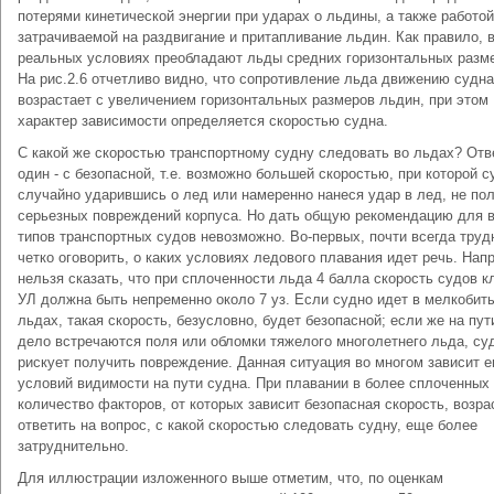
потерями кинетической энергии при ударах о льдины, а также работой
затрачиваемой на раздвигание и притапливание льдин. Как правило, 
реальных условиях преобладают льды средних горизонтальных разм
На рис.2.6 отчетливо видно, что сопротивление льда движению судна
возрастает с увеличением горизонтальных размеров льдин, при этом
характер зависимости определяется скоростью судна.
С какой же скоростью транспортному судну следовать во льдах? Отв
один - с безопасной, т.е. возможно большей скоростью, при которой с
случайно ударившись о лед или намеренно нанеся удар в лед, не по
серьезных повреждений корпуса. Но дать общую рекомендацию для 
типов транспортных судов невозможно. Во-первых, почти всегда труд
четко оговорить, о каких условиях ледового плавания идет речь. Нап
нельзя сказать, что при сплоченности льда 4 балла скорость судов к
УЛ должна быть непременно около 7 уз. Если судно идет в мелкобит
льдах, такая скорость, безусловно, будет безопасной; если же на пут
дело встречаются поля или обломки тяжелого многолетнего льда, су
рискует получить повреждение. Данная ситуация во многом зависит е
условий видимости на пути судна. При плавании в более сплоченных
количество факторов, от которых зависит безопасная скорость, возра
ответить на вопрос, с какой скоростью следовать судну, еще более
затруднительно.
Для иллюстрации изложенного выше отметим, что, по оценкам