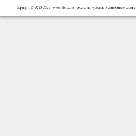
Copyright © 2010-2026 - www.refsru.com - рефераты, курсовые и дипломные работы