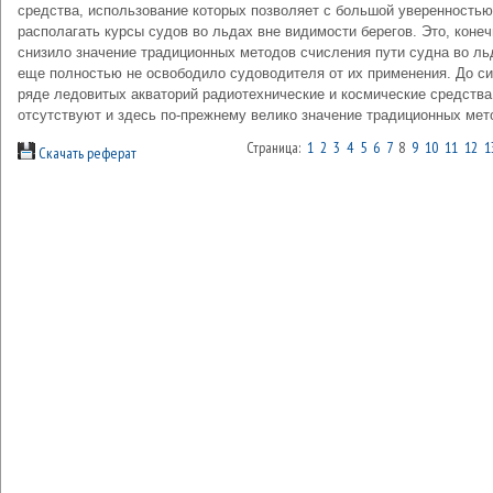
средства, использование которых позволяет с большой уверенностью
располагать курсы судов во льдах вне видимости берегов. Это, конеч
снизило значение традиционных методов счисления пути судна во ль
еще полностью не освободило судоводителя от их применения. До си
ряде ледовитых акваторий радиотехнические и космические средства
отсутствуют и здесь по-прежнему велико значение традиционных мет
Страница:
1
2
3
4
5
6
7
8
9
10
11
12
1
Скачать реферат