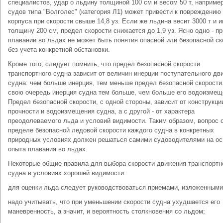
специалистов, удар о льдину толщиной 100 см и весом 50 т, наприме
судов типа "Волголес" (категория Л1) может привести к повреждению
корпуса при скорости свыше 14,8 уз. Если же льдина весит 3000 т и 
толщину 200 см, предел скорости снижается до 1,9 уз. Ясно одно - пр
плавании во льдах не может быть понятия опасной или безопасной ск
без учета конкретной обстановки.
Кроме того, следует помнить, что предел безопасной скорости
транспортного судна зависит от величин инерции поступательного дв
судна: чем больше инерция, тем меньше предел безопасной скорости
свою очередь инерция судна тем больше, чем больше его водоизмещ
Предел безопасной скорости, с одной стороны, зависит от конструкци
прочности и водоизмещения судна, а с другой - от характера
преодолеваемого льда и условий видимости. Таким образом, вопрос 
пределе безопасной ледовой скорости каждого судна в конкретных
природных условиях должен решаться самими судоводителями на ос
опыта плавания во льдах.
Некоторые общие правила для выбора скорости движения транспортн
судна в условиях хорошей видимости:
для оценки льда следует руководствоваться приемами, изложенными 
надо учитывать, что при уменьшении скорости судна ухудшается его
маневренность, а значит, и вероятность столкновения со льдом;