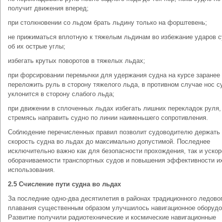
получит движения вперед;
при столкновении со льдом брать льдину только на форштевень;
не прижиматься вплотную к тяжелым льдинам во избежание ударов 
об их острые углы;
избегать крутых поворотов в тяжелых льдах;
при форсировании перемычки для удержания судна на курсе заранее
переложить руль в сторону тяжелого льда, в противном случае нос с
уклонится в сторону слабого льда;
при движении в сплоченных льдах избегать лишних перекладок руля,
стремясь направить судно по линии наименьшего сопротивления.
Соблюдение перечисленных правил позволит судоводителю держать
скорость судна во льдах до максимально допустимой. Последнее
исключительно важно как для безопасности прохождения, так и уско
оборачиваемости транспортных судов и повышения эффективности и
использования.
2.5 Счисление пути судна во льдах
За последние одно-два десятилетия в районах традиционного ледово
плавания существенным образом улучшилось навигационное оборудо
Развитие получили радиотехнические и космические навигационные