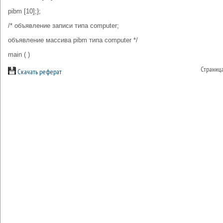
pibm [10];};
/* объявление записи типа computer;
объявление массива pibm типа computer */
main ( )
Страниц
Скачать реферат