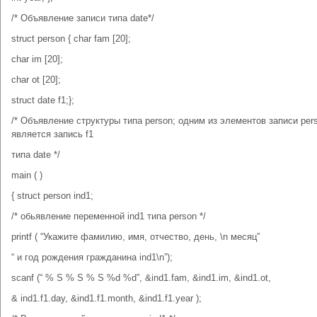
/* Объявление записи типа date*/
struct person { char fam [20];
char im [20];
char ot [20];
struct date f1;};
/* Объявление структуры типа person; одним из элементов записи per
является запись f1
типа date */
main ( )
{ struct person ind1;
/* обьявление переменной ind1 типа person */
printf ( “Укажите фамилию, имя, отчество, день, \n месяц”
“ и год рождения гражданина ind1\n”);
scanf (“ % S % S % S %d %d”, &ind1.fam, &ind1.im, &ind1.ot,
& ind1.f1.day, &ind1.f1.month, &ind1.f1.year );