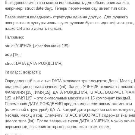
Выведенное имя типа можно использовать для объявления записи,
например: struct date day;. Теперь переменная day имеет тип date.
Разрешается вкладывать структуры одна на другую. Для лучшего
восприятия структуры используем русские буквы в идентификаторах,
языке СИ этого делать нельзя.
Например:
struct УЧЕНИК { char Фамилия [15];
имя [15];
struct DATA ДАТА РОЖДЕНИЯ;
int класс, возраст;};
Определенный выше тип DATA включает три элемента: День, Месяц, 
содержащие целые значения (int). Запись УЧЕНИК включает элемент
ФАМИЛИЯ [15]; ИМЯ[15]; ДАТА РОЖДЕНИЯ, КЛАСС, ВОЗРАСТ. ФА
[15] и ИМЯ [15] – это символьные массивы из 15 компонент каждый.
Переменная ДАТА РОЖДЕНИЯ представлена составным элементом
(вложенной структурой) ДАТА. Каждой дате рождения соответствуют 
месяца, месяц и год. Элементы КЛАСС и ВОЗРАСТ содержат значен
целого типа (int). После введения типов ДАТА и УЧЕНИК можно объяв
переменные, значения которых принадлежат этим типам.