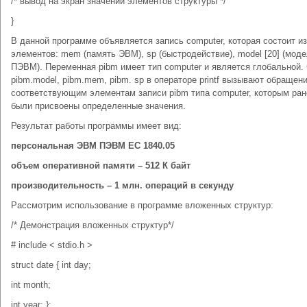
/* вывод на экран значений элементов структуры */
}
В данной программе объявляется запись computer, которая состоит из
элементов: mem (память ЭВМ), sp (быстродействие), model [20] (мод
ПЭВМ). Переменная pibm имеет тип computer и является глобальной.
pibm.model, pibm.mem, pibm. sp в операторе printf вызывают обращени
соответствующим элементам записи pibm типа computer, которым ран
были присвоены определенные значения.
Результат работы программы имеет вид:
персональная ЭВМ ПЭВМ ЕС 1840.05
объем оперативной памяти – 512 К байт
производительность – 1 млн. операций в секунду
Рассмотрим использование в программе вложенных структур:
/* Демонстрация вложенных структур*/
# include < stdio.h >
struct date { int day;
int month;
int year; };