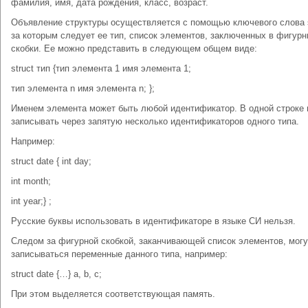
фамилия, имя, дата рождения, класс, возраст.
Объявление структуры осуществляется с помощью ключевого слова s
за которым следует ее тип, список элементов, заключенных в фигур
скобки. Ее можно представить в следующем общем виде:
struct тип {тип элемента 1 имя элемента 1;
тип элемента n имя элемента n; };
Именем элемента может быть любой идентификатор. В одной строке
записывать через запятую несколько идентификаторов одного типа.
Например:
struct date { int day;
int month;
int year;} ;
Русские буквы использовать в идентификаторе в языке СИ нельзя.
Следом за фигурной скобкой, заканчивающей список элементов, могу
записываться переменные данного типа, например:
struct date {…} a, b, c;
При этом выделяется соответствующая память.