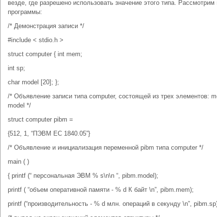
везде, где разрешено использовать значение этого типа. Рассмотрим
программы:
/* Демонстрация записи */
#include < stdio.h >
struct computer { int mem;
int sp;
char model [20]; };
/* Объявление записи типа computer, состоящей из трех элементов: m
model */
struct computer pibm =
{512, 1, “ПЭВМ ЕС 1840.05”}
/* Объявление и инициализация переменной pibm типа computer */
main ( )
{ printf (“ персональная ЭВМ % s\n\n “, pibm.model);
printf ( “объем оперативной памяти - % d К байт \n”, pibm.mem);
printf (“производительность - % d млн. операций в секунду \n”, pibm.sp)