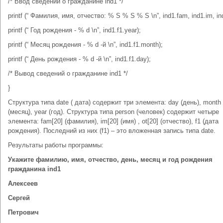
/* Ввод сведений о гражданине ind1 */
printf (“ Фамилия, имя, отчество: % S % S % S \n”, ind1.fam, ind1.im, ind
printf (“ Год рождения - % d \n”, ind1.f1.year);
printf (“ Месяц рождения - % d -й \n”, ind1.f1.month);
printf (“ День рождения - % d -й \n”, ind1.f1.day);
/* Вывод сведений о гражданине ind1 */
}
Структура типа date ( дата) содержит три элемента: day (день), month
(месяц), year (год). Структура типа person (человек) содержит четыре
элемента: fam[20] (фамилия), im[20] (имя) , ot[20] (отчество), f1 (дата
рождения). Последний из них (f1) – это вложенная запись типа date.
Результаты работы программы:
Укажите фамилию, имя, отчество, день, месяц и год рождения
гражданина ind1
Алексеев
Сергей
Петрович