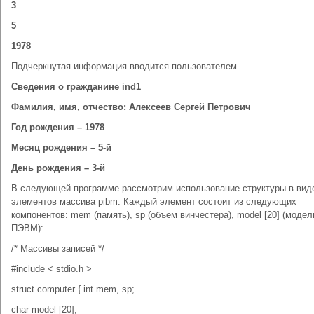
3
5
1978
Подчеркнутая информация вводится пользователем.
Сведения о гражданине ind1
Фамилия, имя, отчество: Алексеев Сергей Петрович
Год рождения – 1978
Месяц рождения – 5-й
День рождения – 3-й
В следующей программе рассмотрим использование структуры в вид
элементов массива pibm. Каждый элемент состоит из следующих
компонентов: mem (память), sp (объем винчестера), model [20] (модел
ПЭВМ):
/* Массивы записей */
#include < stdio.h >
struct computer { int mem, sp;
char model [20];