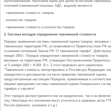
налогообложения. Налоговой базой для целей исчисления таможенны
платежей (таможенной пошлины, НДС, акцизов) являются:
- таможенная стоимость товаров;
- количество товаров;
- таможенная стоимость и количество товаров.
2. Система методов определения таможенной стоимости
Порядок применения системы таможенной оценки товаров, ввозимых 
таможенную территорию РФ, устанавливается Правительством РФ на
основании положений Закона РФ "О таможенном тарифе". Действующ
января 1993 г. Порядок определения таможенной стоимости товаров,
ввозимых на территорию РФ, утвержден Постановлением Правительс
от 5 ноября 1992 г. N 856. В п. 3 этого правового акта закреплено:
"Таможенная стоимость импортируемых в Российскую Федерацию то
определяется декларантом согласно правилам таможенной оценки,
предусмотренным настоящим Порядком, применяемым в соответстви
общими принципами системы таможенной оценки Генерального согла
тарифах и торговле".
Этот порядок распространяется как на юридических, так и на физиче
лиц. Некоторые его положения могут уточняться в правовых актах ГТ
России (приказах, указаниях и т.д.).