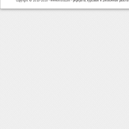
Copyright © 2010-2026 - www.refsru.com - рефераты, курсовые и дипломные работы