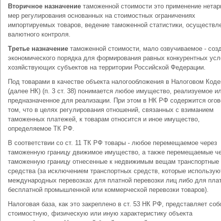
Вторичное назначение
таможенной стоимости это применение нета
мер регулирования основанных на стоимостных ограничениях
импортируемых товаров, ведение таможенной статистики, осуществл
валютного контроля.
Третье назначение
таможенной стоимости, мало озвучиваемое - соз
экономического порядка для формирования равных конкурентных усл
хозяйствующих субъектов на территории Российской Федерации.
Под товарами в качестве объекта налогообложения в Налоговом Код
(далее НК) (п. 3 ст. 38) понимается любое имущество, реализуемое и
предназначенное для реализации. При этом в НК РФ содержится огов
том, что в целях регулирования отношений, связанных с взиманием
таможенных платежей, к товарам относится и иное имущество,
определяемое ТК РФ.
В соответствии со ст. 11 ТК РФ товары - любое перемещаемое через
таможенную границу движимое имущество, а также перемещаемые ч
таможенную границу отнесенные к недвижимым вещам транспортные
средства (за исключением транспортных средств, которые использую
международных перевозках для платной перевозки лиц либо для пла
бесплатной промышленной или коммерческой перевозки товаров).
Налоговая база, как это закреплено в ст. 53 НК РФ, представляет соб
стоимостную, физическую или иную характеристику объекта