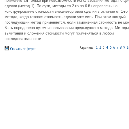
применяются только при невозможности использования метода по це
сделки (метод 1). По сути, методы со 2-го по 6-й направлены на
конструирование стоимости внешнеторговой сделки в отличие от 1-го
метода, когда готовая стоимость сделки уже есть. При этом каждый
последующий метод применяется, если таможенная стоимость не мо
быть определена путем использования предыдущего метода. Методы
вычитания и сложения стоимости могут применяться в любой
последовательности.
Страница:
1
2
3
4
5
6
7
8
9
1
Скачать реферат