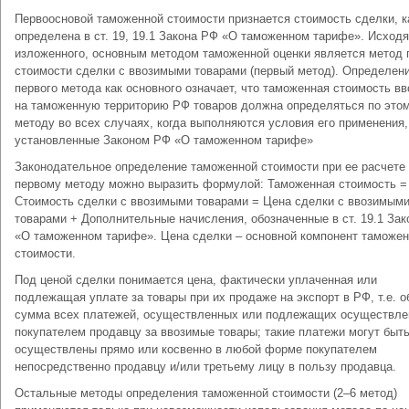
Первоосновой таможенной стоимости признается стоимость сделки, к
определена в ст. 19, 19.1 Закона РФ «О таможенном тарифе». Исходя
изложенного, основным методом таможенной оценки является метод 
стоимости сделки с ввозимыми товарами (первый метод). Определен
первого метода как основного означает, что таможенная стоимость в
на таможенную территорию РФ товаров должна определяться по это
методу во всех случаях, когда выполняются условия его применения,
установленные Законом РФ «О таможенном тарифе»
Законодательное определение таможенной стоимости при ее расчете
первому методу можно выразить формулой: Таможенная стоимость =
Стоимость сделки с ввозимыми товарами = Цена сделки с ввозимым
товарами + Дополнительные начисления, обозначенные в ст. 19.1 За
«О таможенном тарифе». Цена сделки – основной компонент таможе
стоимости.
Под ценой сделки понимается цена, фактически уплаченная или
подлежащая уплате за товары при их продаже на экспорт в РФ, т.е. 
сумма всех платежей, осуществленных или подлежащих осуществл
покупателем продавцу за ввозимые товары; такие платежи могут быт
осуществлены прямо или косвенно в любой форме покупателем
непосредственно продавцу и/или третьему лицу в пользу продавца.
Остальные методы определения таможенной стоимости (2–6 метод)