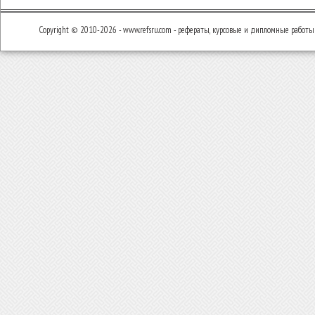
Copyright © 2010-2026 - www.refsru.com - рефераты, курсовые и дипломные работы