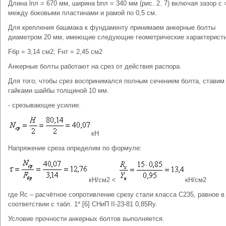
Длина lпл = 670 мм, ширина bпл = 340 мм (рис. 2. 7) включая зазор с 
между боковыми пластинами и рамой по 0,5 см.
Для крепления башмака к фундаменту принимаем анкерные болты
диаметром 20 мм, имеющие следующие геометрические характеристик
Fбр = 3,14 см2; Fнт = 2,45 см2
Анкерные болты работают на срез от действия распора.
Для того; чтобы срез воспринимался полным сечением болта, ставим
гайками шайбы толщиной 10 мм.
- срезывающее усилие:
кН
Напряжение среза определим по формуле:
кН/см2 <
кН/см2
где Rc – расчётное сопротивление срезу стали класса С235, равное в
соответствии с табл. 1* [6] СНиП II-23-81 0,85Ry.
Условие прочности анкерных болтов выполняется.