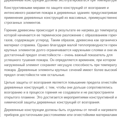
Деревянные конструкции должны эксплуатироваться при температуре
Конструктивными мерами по защите конструкций от возгорания и
интенсивного развития пожара в деревянных зданиях предусматривае
применение деревянных конструкций из массивных, преимущественн
строганных элементов.
Горение древесины происходит в результате ее нагрева до температу
которой начинается ее термическое разложение с образованием горю
газов, содержащих углерод. Таким образом, древесина как органичес
материал сгораема. Однако благодаря малой теплопроводности горе
крупных элементов долго ограничивается наружными слоями и они и
достаточный предел огнестойкости – очень важный показатель для
успешного тушения пожара. Он определяется временем, при котором
нагруженный элемент сохраняет несущую способность при температ
пожара. Деревянные элементы крупных сечений имеют более высоки
предел огнестойкости чем остальные.
Целью защиты от возгорания является повышение предела огнестойк
деревянных конструкций, с тем, чтобы они дольше сопротивлялись
возгоранию и в процессе горения не создавали и не распространяли
открытого пламени. Это достигается мероприятиями конструктивной и
химической защиты деревянных конструкций от возгорания.
Деревянные конструкции должны быть отдалены от печей и нагреват
приборов достаточными расстояниями или огнестойкими материалами