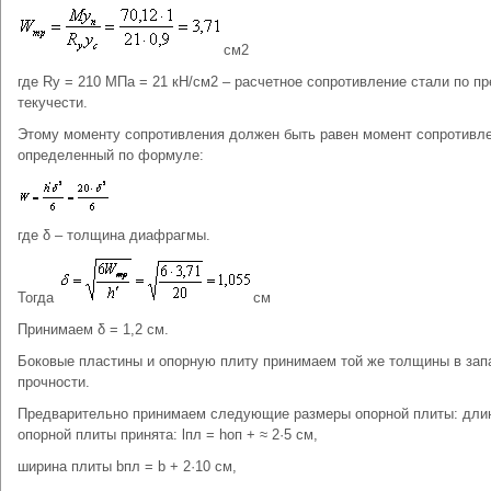
см2
где Ry = 210 МПа = 21 кН/см2 – расчетное сопротивление стали по п
текучести.
Этому моменту сопротивления должен быть равен момент сопротивле
определенный по формуле:
где δ – толщина диафрагмы.
Тогда
см
Принимаем δ = 1,2 см.
Боковые пластины и опорную плиту принимаем той же толщины в зап
прочности.
Предварительно принимаем следующие размеры опорной плиты: дли
опорной плиты принята: lпл = hоп + ≈ 2·5 см,
ширина плиты bпл = b + 2·10 см,