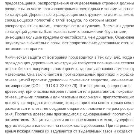
предотвращения, распространения огня деревянные строения должны
разделены на части противопожарными преградами и зонами из огнес
конструкций. Деревянные ограждающие конструкции не должны имет
сообщающихся полостей с тягой воздуха, по которым может
распространяться пламя, недоступное для тушения. Элементы дерев
конструкций должны быть массивными клееными или брусчатыми,
имеющими большие пределы огнестойкости, чем дощатые. Обыкнове
штукатурка значительно повышает сопротивление деревянных стен и
потолков возгоранию.
Химическая защита от возгорания производится в тех случаях, когда 
ограждающих деревянных конструкций требуется повышенная степен
огнестойкости, например в помещениях, где есть легковоспламеняю
материалы. Она заключается в противопожарных пропитках и окраске
огнезащитной пропитки древесины применяют вещества, называемые
антипиренами (ОФП – 9 ГОСТ 23790-79). Эти вещества, введенные в
древесину, при опасном нагреве плавятся или разлагаются, покрывая
огнезащитными пленками или газовыми оболочками, препятствующи
доступу кислорода к древесине, которая при этом может только мед
разлагаться и тлеть, не создавая открытого пламени и не распростра
огня. Пропитка древесины производится с одновременной пропиткой
антисептиком. Защитные краски на основе жидкого стекла, суперфос
других веществ наносятся на поверхность древесины. При нагревани
время пожара пленки их вздуваются от выделяемых газов и создают