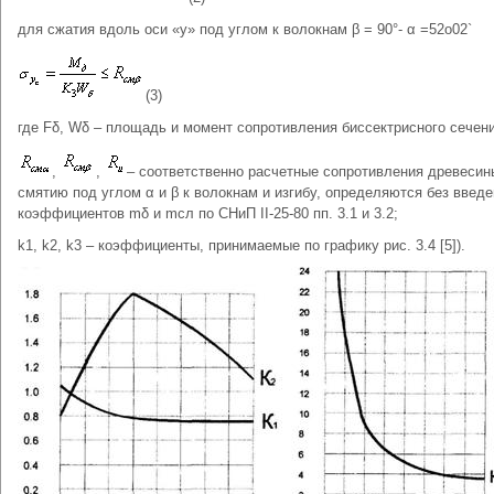
для сжатия вдоль оси «у» под углом к волокнам β = 90°- α =52о02`
(3)
где Fδ, Wδ – площадь и момент сопротивления биссектрисного сечени
,
,
– соответственно расчетные сопротивления древесин
смятию под углом α и β к волокнам и изгибу, определяются без введ
коэффициентов mδ и mсл пo СНиП II-25-80 пп. 3.1 и 3.2;
k1, k2, k3 – коэффициенты, принимаемые по графику рис. 3.4 [5]).