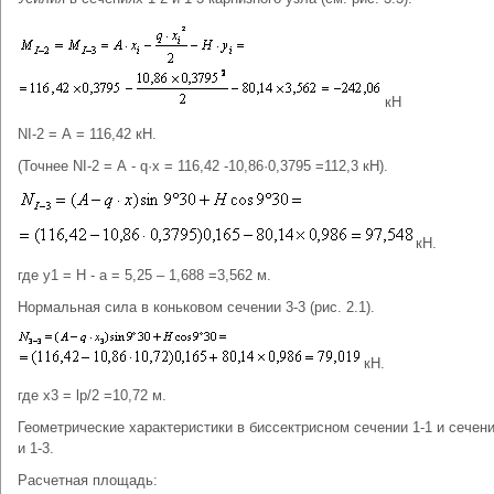
кН
NI-2 = А = 116,42 кН.
(Точнее NI-2 = А - q·х = 116,42 -10,86·0,3795 =112,3 кН).
кН.
где y1 = Н - а = 5,25 – 1,688 =3,562 м.
Нормальная сила в коньковом сечении 3-3 (рис. 2.1).
кН.
где х3 = lp/2 =10,72 м.
Геометрические характеристики в биссектрисном сечении 1-1 и сечени
и 1-3.
Расчетная площадь: