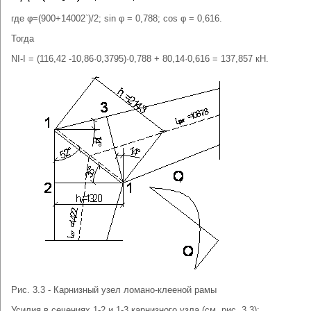
где φ=(900+14002`)/2; sin φ = 0,788; cos φ = 0,616.
Тогда
NI-I = (116,42 -10,86·0,3795)·0,788 + 80,14·0,616 = 137,857 кН.
Рис. 3.3 - Карнизный узел ломано-клееной рамы
Усилия в сечениях 1-2 и 1-3 карнизного узла (см. рис. 3.3):