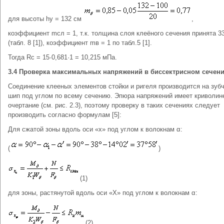
для высоты hу = 132 см
,
коэффициент mсл = 1, т.к. толщина слоя клеёного сечения принята 3
(табл. 8 [1]), коэффициент mв = 1 по табл.5 [1].
Тогда Rс = 15·0,681·1 = 10,215 мПа.
3.4 Проверка максимальных напряжений в биссектрисном сечени
Соединение клееных элементов стойки и ригеля производится на зуб
шип под углом по всему сечению. Эпюра напряжений имеет криволин
очертание (см. рис. 2.3), поэтому проверку в таких сечениях следует
производить согласно формулам [5]:
Для сжатой зоны вдоль оси «х» под углом к волокнам α:
(
)
(1)
для зоны, растянутой вдоль оси «X» под углом к волокнам α:
(2)