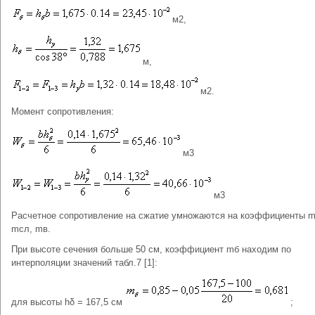
м2,
м,
м2.
Момент сопротивления:
м3
м3
Расчетное сопротивление на сжатие умножаются на коэффициенты m
mсл, mв.
При высоте сечения больше 50 см, коэффициент mб находим по
интерполяции значений табл.7 [1]:
для высоты hδ = 167,5 см
;