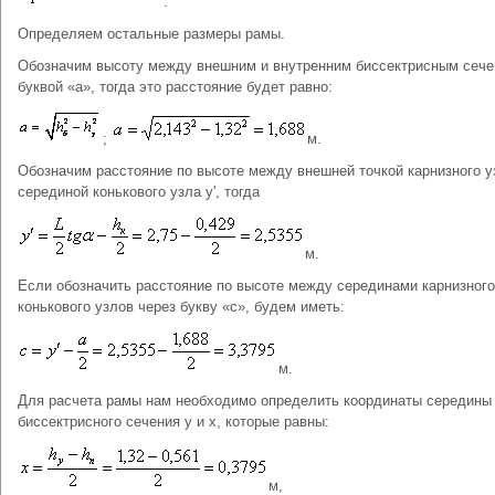
.
Определяем остальные размеры рамы.
Обозначим высоту между внешним и внутренним биссектрисным сеч
буквой «а», тогда это расстояние будет равно:
;
м.
Обозначим расстояние по высоте между внешней точкой карнизного у
серединой конькового узла у', тогда
м.
Если обозначить расстояние по высоте между серединами карнизного
конькового узлов через букву «с», будем иметь:
м.
Для расчета рамы нам необходимо определить координаты середины
биссектрисного сечения у и х, которые равны:
м,