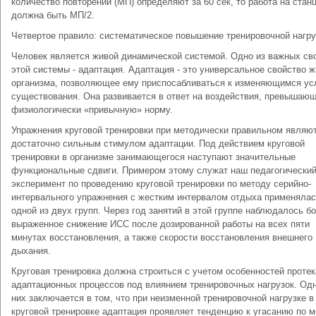
количество повторений (МП) определяют за 60 сек, то работа на стан
долж­на быть МП/2.
Четвертое правило: систематическое повышение тренировочной нагруз
Человек является живой динамической системой. Одно из важных св
этой системы - адаптация. Адаптация - это универсальное свойство ж
организма, позволяющее ему приспосабливаться к изменяющимся ус
существования. Она развивается в ответ на воздействия, превышаю
физиологически «привычную» норму.
Упражнения круговой тренировки при методически правильном являю
достаточно сильным стимулом адаптации. Под действием круговой
тренировки в организме занимающегося наступают значительные
функциональные сдвиги. Примером этому служат наш педагогически
эксперимент по проведению круговой тренировки по методу серийно-
интервального упражнения с жестким интервалом отдыха применялас
одной из двух групп. Через год занятий в этой группе наблюдалось б
выраженное снижение ИСС после дозированной работы на всех пяти
минутах восстановления, а также скорости восстановления внешнего
дыхания.
Круговая тренировка должна строиться с учетом особенностей проте
адаптационных процессов под влиянием тренировочных нагрузок. Одн
них заключается в том, что при неизменной тренировочной нагрузке в
круговой тренировке адаптация проявляет тенденцию к угасанию по 