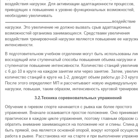
воздействия нагрузки. Для активизации адаптационности процессов,
приводящих к повышению к уровню функциональных возможностей,
необходимо увеличивать
воздействие
нагрузки. Это увеличение не должно вызвать срыв адаптационных
возможностей организма занимающихся. Средствами увеличе­ния
воздействия тренировочной нагрузки являются повышение ее нагрузк
интенсивности.
В подготовительном учебном отделении могут быть использованы ли
восходящий или ступенчатый способы повышения объема нагрузки и
ступенчатое повышение интенсивности. Количество станций увеличи
с 6 до 10 в круге на каждом занятии или через занятие. Затем, увели
количество станций в круге на 1-2, доводят объем работы до 2-3 круго
После этого определяют МП и рассчитывают новую индивидуальную
нагрузки, по­вышая, таким образом, интенсивность круговой тренировк
3.2.Техника соревновательных упражнений
Обучение в гиревом спорте начинается с рывка как более простого
упражнения. Вначале осваивается простое положение. Оно принимае
практически в каждом цикле упражнения, поэтому главным образом с
обратить внимание занимающихся на положение ног и спины. Спина 
быть прямой, она является основной опорой, вокруг которой осущест
работа в рывке. Расстановка ног на старте и при выполнении упражне