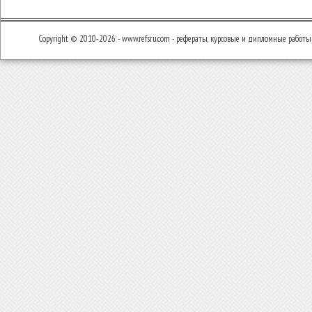
Copyright © 2010-2026 - www.refsru.com - рефераты, курсовые и дипломные работы