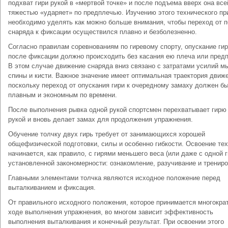
подхват гири рукой в «мертвой точке» и после подъема вверх она все
тяжестью «ударяет» по предплечью. Изучению этого техниче­ского п
необходимо уделять как можно больше внимания, чтобы переход от 
снаряда к фиксации осуществился плавно и безболезненно.
Согласно правилам соревнованиям по гиревому спорту, опускание ги
после фиксации должно происходить без касания ею плеча или пред
В этом случае движение снаряда вниз связано с затратами усилий м
спины и кисти. Важное значение имеет оптимальная траектория движ
поскольку переход от опускания гири к очередному замаху должен б
плавным и экономным по времени.
После выполнения рывка одной рукой спортсмен перехватывает гирю
рукой и вновь делает замах для продолжения упражнения.
Обучение толчку двух гирь требует от занимающихся хорошей
общефизической подготовки, силы и особенно гибкости. Освоение те
начинается, как правило, с гирями меньшего веса (или даже с одной г
установленной закономерности: ознакомление, разучивание и трениро
Главными элементами толчка являются исходное положение перед
выталкиванием и фиксация.
От правильного исходного положения, которое принимается многокра
ходе выполнения упражнения, во многом зависит эффективность
выполнения выталкивания и конечный результат. При освоении этого