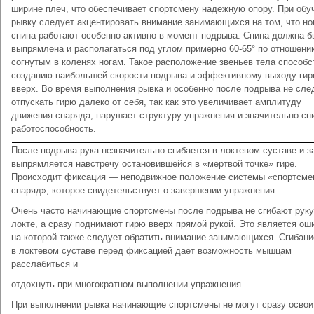
ширине плеч, что обеспечивает спортсмену надежную опору. При обу
рывку следует акцентировать внимание занимающихся на том, что но
спина работают особенно активно в момент подрыва. Спина должна б
выпрямлена и располагаться под углом примерно 60-65° по отношени
согнутым в коленях ногам. Такое расположение звеньев тела способс
созданию наибольшей скорости подрыва и эффективному выходу гир
вверх. Во время выполнения рывка и особенно после подрыва не сле
отпускать гирю далеко от себя, так как это увеличивает амплитуду
движения снаряда, нарушает структуру упражнения и значительно сн
работоспособность.
После подрыва рука незначительно сгибается в локтевом суставе и з
выпрямляется навстречу остановившейся в «мертвой точке» гире.
Происходит фиксация — неподвижное положение системы «спортсм
снаряд», которое свидетельствует о завершении упражнения.
Очень часто начинающие спортсмены после подрыва не сгибают руку
локте, а сразу поднимают гирю вверх прямой рукой. Это является ош
на которой также следует обратить внимание занимающихся. Сгибани
в локтевом суставе перед фиксацией дает возможность мышцам
расслабиться и
отдохнуть при многократном выполнении упражнения.
При выполнении рывка начинающие спортсмены не могут сразу освои