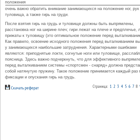
положения
очень важно обратить внимание занимающихся на положение ног, рук
туловища, а также гирь на груди.
После взятия гирь на грудь и туловище должны быть выпрямлены,
расстановка ног на ширине плеч; гири лежат на плече и предплечье, 
прижаты к туловищу (это оптимальное положение перед выталкивани
Как правило, освоение исходного положения перед выталкиванием в
у занимающихся наибольшие затруднения. Характерными ошибками
являются: приподнятые локти, согнутые ноги или туловище, расслаб
поясница. Здесь важно подчеркнуть, что для эффективного выпрямл
перед выталки­ванием системы «спортсмен - снаряд» должна предста
собой натянутую пружину. Такое положение принимается каждый раз 
фиксации и опускания гирь на грудь.
Страница:
1
2
3
4
5
6
7
8
Скачать реферат