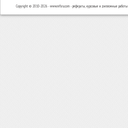
Copyright © 2010-2026 - www.refsru.com - рефераты, курсовые и дипломные работы