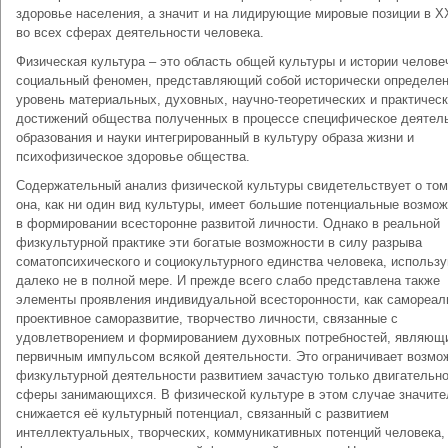
здоровье населения, а значит и на лидирующие мировые позиции в X
во всех сферах деятельности человека.
Физическая культура – это область общей культуры и истории челове
социальный феномен, представляющий собой исторически определе
уровень материальных, духовных, научно-теоретических и практичес
достижений общества полученных в процессе специфическое деятел
образования и науки интегрированный в культуру образа жизни и
психофизическое здоровье общества.
Содержательный анализ физической культуры свидетельствует о том
она, как ни один вид культуры, имеет большие потенциальные возмо
в формировании всесторонне развитой личности. Однако в реальной
физкультурной практике эти богатые возможности в силу разрыва
соматопсихического и социокультурного единства человека, использ
далеко не в полной мере. И прежде всего слабо представлена также
элементы проявления индивидуальной всесторонности, как самореал
проективное саморазвитие, творчество личности, связанные с
удовлетворением и формированием духовных потребностей, являющ
первичным импульсом всякой деятельности. Это ограничивает возмо
физкультурной деятельности развитием зачастую только двигательн
сферы занимающихся. В физической культуре в этом случае значите
снижается её культурный потенциал, связанный с развитием
интеллектуальных, творческих, коммуникативных потенций человека,