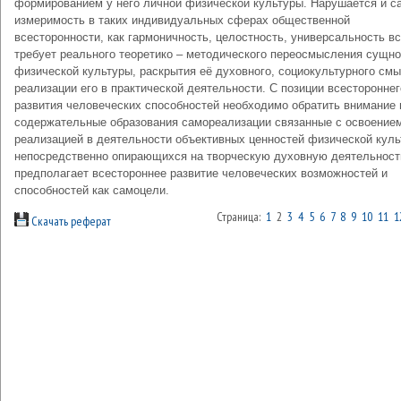
формированием у него личной физической культуры. Нарушается и с
измеримость в таких индивидуальных сферах общественной
всесторонности, как гармоничность, целостность, универсальность вс
требует реального теоретико – методического переосмысления сущно
физической культуры, раскрытия её духовного, социокультурного смы
реализации его в практической деятельности. С позиции всестороннег
развития человеческих способностей необходимо обратить внимание 
содержательные образования самореализации связанные с освоение
реализацией в деятельности объективных ценностей физической куль
непосредственно опирающихся на творческую духовную деятельност
предполагает всестороннее развитие человеческих возможностей и
способностей как самоцели.
Страница:
1
2
3
4
5
6
7
8
9
10
11
1
Скачать реферат