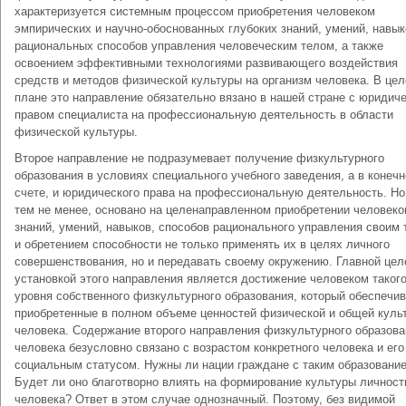
характеризуется системным процессом приобретения человеком
эмпирических и научно-обоснованных глубоких знаний, умений, навык
рациональных способов управления человеческим телом, а также
освоением эффективными технологиями развивающего воздействия
средств и методов физической культуры на организм человека. В це
плане это направление обязательно вязано в нашей стране с юридич
правом специалиста на профессиональную деятельность в области
физической культуры.
Второе направление не подразумевает получение физкультурного
образования в условиях специального учебного заведения, а в конеч
счете, и юридического права на профессиональную деятельность. Но
тем не менее, основано на целенаправленном приобретении человек
знаний, умений, навыков, способов рационального управления своим
и обретением способности не только применять их в целях личного
совершенствования, но и передавать своему окружению. Главной цел
установкой этого направления является достижение человеком таког
уровня собственного физкультурного образования, который обеспечи
приобретенные в полном объеме ценностей физической и общей куль
человека. Содержание второго направления физкультурного образова
человека безусловно связано с возрастом конкретного человека и его
социальным статусом. Нужны ли нации граждане с таким образовани
Будет ли оно благотворно влиять на формирование культуры личност
человека? Ответ в этом случае однозначный. Поэтому, без видимой