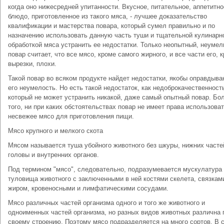
когда оно нижесредней упитанности. Вкусное, питательное, аппетитно
блюдо, приготовленное из такого мяса, - лучшее доказательство
квалификации и мастерства повара, который сумел правильно и по
назначению использовать данную часть туши и тщательной кулинарн
обработкой мяса устранить ее недостатки. Только неопытный, неуме
повар считает, что все мясо, кроме самого жирного, и все части его, 
вырезки, плохи.
Такой повар во всяком продукте найдет недостатки, якобы оправдыв
его неумелость. Но есть такой недостаток, как недоброкачественност
который не может устранить никакой, даже самый опытный повар. Бо
того, ни при каких обстоятельствах повар не имеет права использова
несвежее мясо для приготовления пищи.
Мясо крупного и мелкого скота
Мясом называется туша убойного животного без шкуры, нижних частей
головы и внутренних органов.
Под термином "мясо", следовательно, подразумевается мускулатура
туловища животного с заключенными в ней костями скелета, связкам
жиром, кровеносными и лимфатическими сосудами.
Мясо различных частей организма одного и того же животного и
одноименных частей организма, но разных видов животных различна 
своему строению. Поэтому мясо подразделяется на много сортов. В с