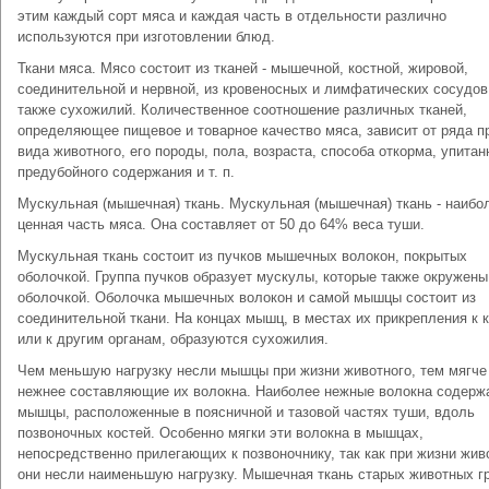
этим каждый сорт мяса и каждая часть в отдельности различно
используются при изготовлении блюд.
Ткани мяса. Мясо состоит из тканей - мышечной, костной, жировой,
соединительной и нервной, из кровеносных и лимфатических сосудов
также сухожилий. Количественное соотношение различных тканей,
определяющее пищевое и товарное качество мяса, зависит от ряда п
вида животного, его породы, пола, возраста, способа откорма, упитан
предубойного содержания и т. п.
Мускульная (мышечная) ткань. Мускульная (мышечная) ткань - наибо
ценная часть мяса. Она составляет от 50 до 64% веса туши.
Мускульная ткань состоит из пучков мышечных волокон, покрытых
оболочкой. Группа пучков образует мускулы, которые также окружены
оболочкой. Оболочка мышечных волокон и самой мышцы состоит из
соединительной ткани. На концах мышц, в местах их прикрепления к 
или к другим органам, образуются сухожилия.
Чем меньшую нагрузку несли мышцы при жизни животного, тем мягче
нежнее составляющие их волокна. Наиболее нежные волокна содерж
мышцы, расположенные в поясничной и тазовой частях туши, вдоль
позвоночных костей. Особенно мягки эти волокна в мышцах,
непосредственно прилегающих к позвоночнику, так как при жизни жив
они несли наименьшую нагрузку. Мышечная ткань старых животных г