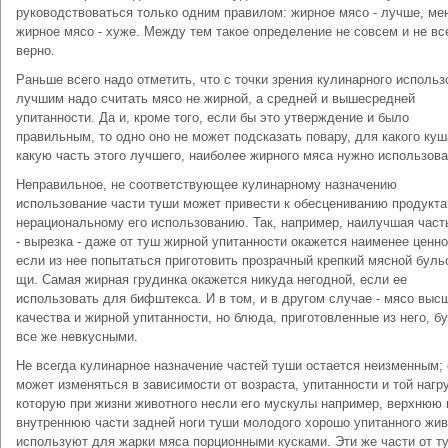
руководствоваться только одним правилом: жирное мясо - лучше, ме
жирное мясо - хуже. Между тем такое определение не совсем и не вс
верно.
Раньше всего надо отметить, что с точки зрения кулинарного использ
лучшим надо считать мясо не жирной, а средней и вышесредней
упитанности. Да и, кроме того, если бы это утверждение и было
правильным, то одно оно не может подсказать повару, для какого куш
какую часть этого лучшего, наиболее жирного мяса нужно использова
Неправильное, не соответствующее кулинарному назначению
использование части туши может привести к обесцениванию продукта
нерациональному его использованию. Так, например, наилучшая част
- вырезка - даже от туш жирной упитанности окажется наименее ценно
если из нее попытаться приготовить прозрачный крепкий мясной буль
щи. Самая жирная грудинка окажется никуда негодной, если ее
использовать для бифштекса. И в том, и в другом случае - мясо выс
качества и жирной упитанности, но блюда, приготовленные из него, б
все же невкусными.
Не всегда кулинарное назначение частей туши остается неизменным;
может изменяться в зависимости от возраста, упитанности и той нагру
которую при жизни животного несли его мускулы например, верхнюю 
внутреннюю части задней ноги туши молодого хорошо упитанного жив
используют для жарки мяса порционными кусками. Эти же части от т