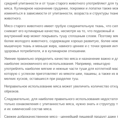
средней упитанности и от туши старого животного употребляют для т
мяса. Кулинарное назначение грудинки, покромки и лопатки также мо
изменяться в зависимости от упитанности, возраста и структуры ткан
животного.
Мясо старого животного имеет грубую соединительную ткань, что си
снижает его кулинарные качества, несмотря на то, что подкожный и
внутренний жир может покрывать тушу сплошным слоем. Поэтому мя
более молодого животного, содержащее хорошо развитую, более не
мышечную ткань и меньше жира, намного ценнее и с точки зрения ин
здоровья потребителя, и в кулинарном отношении.
Умение правильно определить качество мяса и назначение важно и д
наиболее экономичного его использования. Например, невыгодно
употреблять наиболее мягкие и нежные части туши для котлетной ма
которую с успехом приготовляют из мякоти шеи, пашины, а также из 
мелких кусков, оставшихся при разделке туш.
Неправильное использование мяса может увеличить количество отхо
обрезков.
Следовательно, для наиболее правильного использования недостато
только ознакомления с упитанностью мяса, нужно знать и структуру т
и их химический состав мяса.
Свежее доброкачественное мясо - ценнейший пищевой продукт даже т