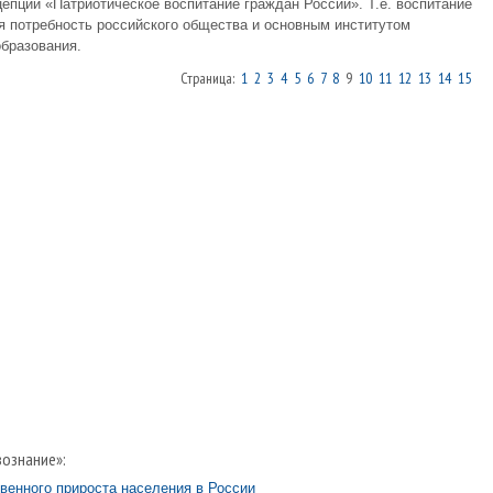
епции «Патриотическое воспитание граждан России». Т.е. воспитание
ая потребность российского общества и основным институтом
образования.
Страница:
1
2
3
4
5
6
7
8
9
10
11
12
13
14
15
ознание»:
венного прироста населения в России