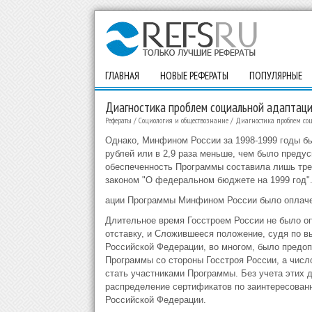
ГЛАВНАЯ
НОВЫЕ РЕФЕРАТЫ
ПОПУЛЯРНЫЕ
Диагностика проблем социальной адаптаци
Рефераты
/
Социология и обществознание
/
Диагностика проблем со
Однако, Минфином России за 1998-1999 годы б
рублей или в 2,9 раза меньше, чем было предус
обеспеченность Программы составила лишь трет
законом "О федеральном бюджете на 1999 год".
ации Программы Минфином России было оплаче
Длительное время Госстроем России не было о
отставку, и Сложившееся положение, судя по в
Российской Федерации, во многом, было предо
Программы со стороны Госстроя России, а числ
стать участниками Программы. Без учета этих 
распределение сертификатов по заинтересован
Российской Федерации.