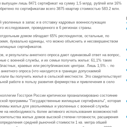
ии выпущен лишь 8471 сертификат на сумму 1,5 млрд. рублей или 16%
бретено по сертификатам всего 3875 квартир стоимостью 583.2 млн.
й уволенных в запас и в отставку кадровых военнослужащих
го исследования, проведенного в 6 регионах страны.
 отдельным домом обладает 65% респондентов, остальные, по
ремя, буквально единицы, что можно объяснить и несовершенством
 жилищных сертификатов.
в, и результаты анкетного опроса дают одинаковый ответ на вопрос,
ные с военной службы, и их семьи получить жилье: 61,1% таких
ластных, краевых или республиканских центрах. Лишь 1,5% -. по
 анкетного опроса (что находится в границах допускаемой
лали бы получить жильё в сельской местности. Это свидетельствует
льной работе в пользу развития фермерства и привлечения в село
 коллегии Госстроя России критически проанализировано состояние
тской программы "Государственные жилищные сертификаты", которая
блемы жилья для увольняемых и уволенных с военной службы
е на необходимость более активного использования возможностей
оительства жилых домов высокой степени готовности, расширения
 определения средней рыночной стоимости 1 кв. метра обшей