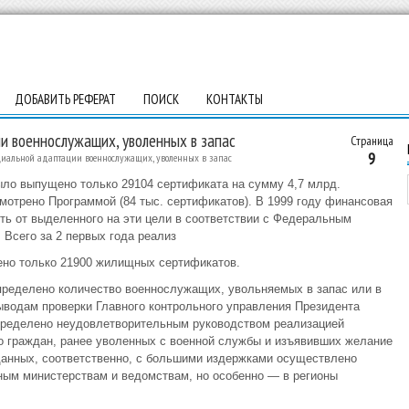
ДОБАВИТЬ РЕФЕРАТ
ПОИСК
КОНТАКТЫ
и военнослужащих, уволенных в запас
Страница
9
циальной адаптации военнослужащих, уволенных в запас
ыло выпущено только 29104 сертификата на сумму 4,7 млрд.
мотрено Программой (84 тыс. сертификатов). В 1999 году финансовая
ь от выделенного на эти цели в соответствии с Федеральным
 Всего за 2 первых года реализ
но только 21900 жилищных сертификатов.
пределено количество военнослужащих, увольняемых в запас или в
ыводам проверки Главного контрольного управления Президента
пределено неудовлетворительным руководством реализацией
о граждан, ранее уволенных с военной службы и изъявивших желание
данных, соответственно, с большими издержками осуществлено
ным министерствам и ведомствам, но особенно — в регионы