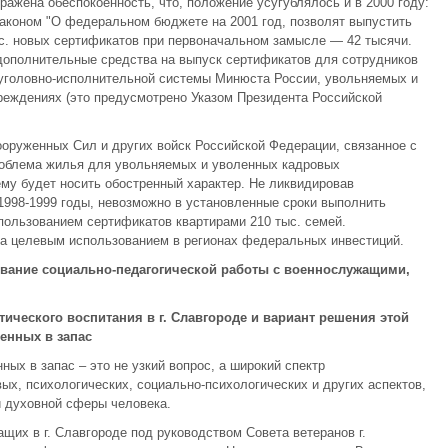
ажена обеспокоенность, что, положение усугублялось и в 2000 году:
коном "О федеральном бюджете на 2001 год, позволят выпустить
с. новых сертификатов при первоначальном замысле — 42 тысячи.
дополнительные средства на выпуск сертификатов для сотрудников
 уголовно-исполнительной системы Минюста России, увольняемых и
реждениях (это предусмотрено Указом Президента Российской
руженных Сил и других войск Российской Федерации, связанное с
проблема жилья для увольняемых и уволенных кадровых
му будет носить обостренный характер. Не ликвидировав
998-1999 годы, невозможно в установленные сроки выполнить
спользованием сертификатов квартирами 210 тыс. семей.
за целевым использованием в регионах федеральных инвестиций.
вание социально-педагогической работы с военнослужащими,
тического воспитания в г. Славгороде и вариант решения этой
нных в запас
ых в запас – это не узкий вопрос, а широкий спектр
х, психологических, социально-психологических и других аспектов,
и духовной сферы человека.
их в г. Славгороде под руководством Совета ветеранов г.