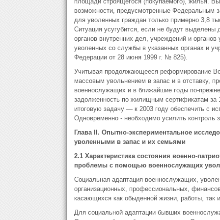
площади строящегося (покупаемого), жилья. Выр
возможности, предусмотренные Федеральным за
для уволенных граждан только примерно 3,8 ты
Ситуация усугубится, если не будут выделены 
органов внутренних дел, учреждений и органов
уволенных со службы в указанных органах и уч
Федерации от 28 июня 1999 г. № 825).
Учитывая продолжающееся реформирование Воо
массовым увольнением в запас и в отставку, 
военнослужащих и в ближайшие годы по-прежне
задолженность по жилищным сертификатам за 1
итоговую задачу — к 2003 году обеспечить с и
Одновременно - необходимо усилить контроль 
Глава
II
. Опытно-экспериментальное исследо
уволенными в запас и их семьями
2.1 Характеристика состояния военно-патрио
проблемы с помощью военнослужащих уволе
Социальная адаптация военнослужащих, уволенн
организационных, профессиональных, финансовы
касающихся как обыденной жизни, работы, так 
Для социальной адаптации бывших военнослужащ