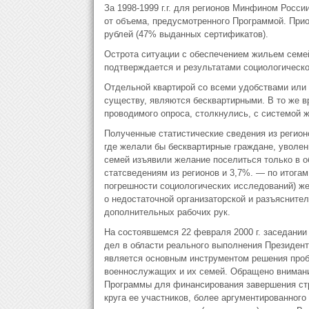
За 1998-1999 г.г. для регионов Минфином Росс
от объема, предусмотренного Программой. Прио
рублей (47% выданных сертификатов).
Острота ситуации с обеспечением жильем семе
подтверждается и результатами социологическо
Отдельной квартирой со всеми удобствами или
существу, являются бесквартирными. В то же в
проводимого опроса, столкнулись, с системой
Полученные статистические сведения из регионо
где желали бы бесквартирные граждане, уволен
семей изъявили желание поселиться только в об
статсведениям из регионов и 3,7%. — по итогам
погрешности социологических исследований) же
о недостаточной организаторской и разъясните
дополнительных рабочих рук.
На состоявшемся 22 февраля 2000 г. заседании
дел в области реального выполнения Президен
является основным инструментом решения про
военнослужащих и их семей. Обращено внимани
Программы для финансирования завершения стр
круга ее участников, более аргументированного