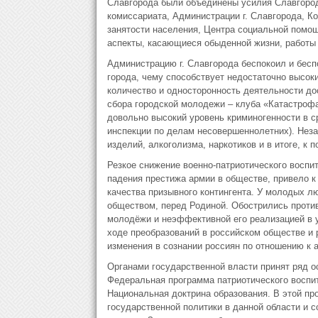
Славгорода были объединены усилия Славгород
комиссариата, Администрации г. Славгорода, К
занятости населения, Центра социальной помощ
аспекты, касающиеся обыденной жизни, работы
Администрацию г. Славгорода беспокоил и бесп
города, чему способствует недостаточно высок
количество и односторонность деятельности до
сбора городской молодежи – клуба «Катастрофа
довольно высокий уровень криминогенности в 
инспекции по делам несовершеннолетних). Неза
изделий, алкоголизма, наркотиков и в итоге, к 
Резкое снижение военно-патриотического воспит
падения престижа армии в обществе, привело 
качества призывного контингента. У молодых л
обществом, перед Родиной. Обострились проти
молодёжи и неэффективной его реализацией в у
ходе преобразований в российском обществе 
изменения в сознании россиян по отношению к 
Органами государственной власти принят ряд 
Федеральная программа патриотического воспита
Национальная доктрина образования. В этой п
государственной политики в данной области и 