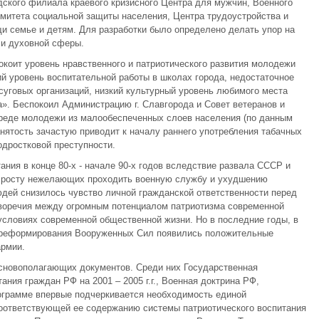
ского филиала краевого кризисного Центра для мужчин, Военного
омитета социальной защиты населения, Центра трудоустройства и
и семье и детям. Для разработки было определено делать упор на
 и духовной сферы.
окоит уровень нравственного и патриотического развития молодежи
ий уровень воспитательной работы в школах города, недостаточное
суговых организаций, низкий культурный уровень любимого места
». Беспокоил Администрацию г. Славгорода и Совет ветеранов и
среде молодежи из малообеспеченных слоев населения (по данным
нятость зачастую приводит к началу раннего употребления табачных
подростковой преступности.
ания в конце 80-х - начале 90-х годов вследствие развала СССР и
к росту нежелающих проходить военную службу и ухудшению
юдей снизилось чувство личной гражданской ответственности перед
воречия между огромным потенциалом патриотизма современной
словиях современной общественной жизни. Но в последние годы, в
и реформирования Вооруженных Сил появились положительные
армии.
основополагающих документов. Среди них Государственная
ния граждан РФ на 2001 – 2005 г.г., Военная доктрина РФ,
рограмме впервые подчеркивается необходимость единой
соответствующей ее содержанию системы патриотического воспитания