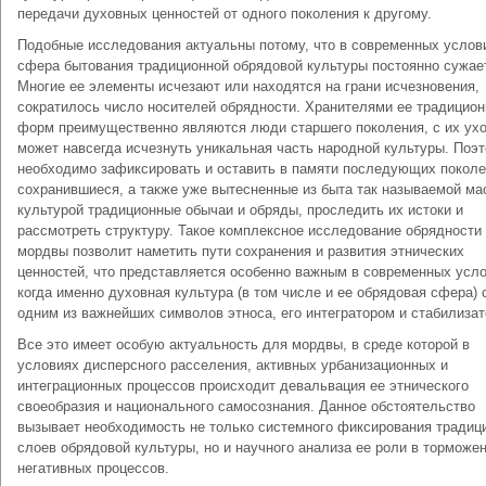
передачи духовных ценностей от одного поколения к другому.
Подобные исследования актуальны потому, что в современных услов
сфера бытования традиционной обрядовой культуры постоянно сужае
Многие ее элементы исчезают или находятся на грани исчезновения,
сократилось число носителей обрядности. Хранителями ее традицио
форм преимущественно являются люди старшего поколения, с их ух
может навсегда исчезнуть уникальная часть народной культуры. Поэ
необходимо зафиксировать и оставить в памяти последующих покол
сохранившиеся, а также уже вытесненные из быта так называемой ма
культурой традиционные обычаи и обряды, проследить их истоки и
рассмотреть структуру. Такое комплексное исследование обрядности
мордвы позволит наметить пути сохранения и развития этнических
ценностей, что представляется особенно важным в современных усло
когда именно духовная культура (в том числе и ее обрядовая сфера) 
одним из важнейших символов этноса, его интегратором и стабилизат
Все это имеет особую актуальность для мордвы, в среде которой в
условиях дисперсного расселения, активных урбанизационных и
интеграционных процессов происходит девальвация ее этнического
своеобразия и национального самосознания. Данное обстоятельство
вызывает необходимость не только системного фиксирования традиц
слоев обрядовой культуры, но и научного анализа ее роли в торможе
негативных процессов.