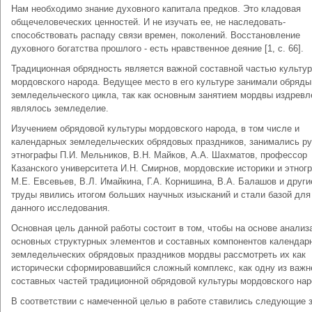
Нам необходимо знание духовного капитала предков. Это кладовая
общечеловеческих ценностей. И не изучать ее, не наследовать-
способствовать распаду связи времен, поколений. Восстановление
духовного богатства прошлого - есть нравственное деяние [1, с. 66].
Традиционная обрядность является важной составной частью культу
мордовского народа. Ведущее место в его культуре занимали обряды
земледельческого цикла, так как основным занятием мордвы издревл
являлось земледелие.
Изучением обрядовой культуры мордовского народа, в том числе и
календарных земледельческих обрядовых праздников, занимались ру
этнографы П.И. Мельников, В.Н. Майков, А.А. Шахматов, профессор
Казанского университета И.Н. Смирнов, мордовские историки и этно
М.Е. Евсевьев, В.Л. Имайкина, Г.А. Корнишина, В.А. Балашов и други
труды явились итогом больших научных изысканий и стали базой для
данного исследования.
Основная цель данной работы состоит в том, чтобы на основе анализ
основных структурных элементов и составных компонентов календар
земледельческих обрядовых праздников мордвы рассмотреть их как
исторически сформировавшийся сложный комплекс, как одну из важ
составных частей традиционной обрядовой культуры мордовского нар
В соответствии с намеченной целью в работе ставились следующие 