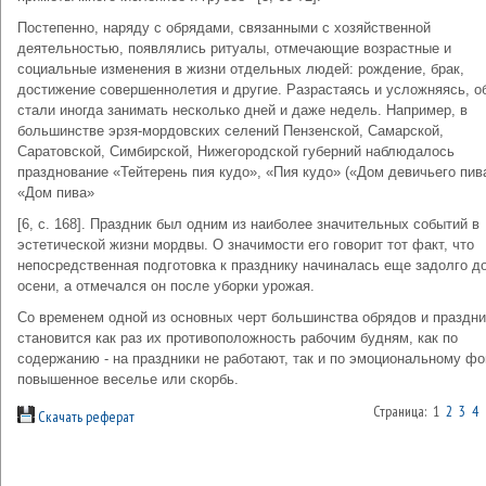
Постепенно, наряду с обрядами, связанными с хозяйственной
деятельностью, появлялись ритуалы, отмечающие возрастные и
социальные изменения в жизни отдельных людей: рождение, брак,
достижение совершеннолетия и другие. Разрастаясь и усложняясь, 
стали иногда занимать несколько дней и даже недель. Например, в
большинстве эрзя-мордовских селений Пензенской, Самарской,
Саратовской, Симбирской, Нижегородской губерний наблюдалось
празднование «Тейтерень пия кудо», «Пия кудо» («Дом девичьего пив
«Дом пива»
[6, с. 168]. Праздник был одним из наиболее значительных событий в
эстетической жизни мордвы. О значимости его говорит тот факт, что
непосредственная подготовка к празднику начиналась еще задолго д
осени, а отмечался он после уборки урожая.
Со временем одной из основных черт большинства обрядов и праздни
становится как раз их противоположность рабочим будням, как по
содержанию - на праздники не работают, так и по эмоциональному фо
повышенное веселье или скорбь.
Страница: 1
2
3
4
Скачать реферат