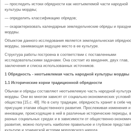
— проследить истоки обрядности как неотъемлемой части народной
культуры мордвы;
— определить классификацию обрядов;
— охарактеризовать календарные земледельческие обряды и праздн
мордвы.
Объектом данного исследования является земледельческая обрядно
мордвы, занимающая ведущее место в ее культуре.
Структура работы построена в соответствии с поставленными
исследовательскими задачами. Она состоит из введения, двух глав,
заключения и списка использованных источников.
1
Обрядность - неотъемлемая часть народной
культуры мордвы
1.1
Исторические корни традиционной обрядности
Обычаи и обряды составляют неотъемлемую часть народной культур
мордвы. Они во многом зависят от социально-экономических условий
общества [15,с. 48]. Но в силу традиции, обрядность хранит в себе че
присущие этапам общественного развития. Прослеживая изменения и
инновации, происходящие в ней в различные исторические периоды, 
разных социальных средах и в зависимости от общественно-экономич
развития, можно получить наиболее правильное и глубокое представ
культуре и этнической истории мордовского народа.