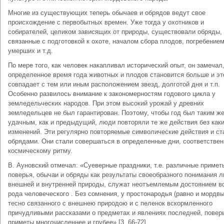
Многие из существующих теперь обычаев и обрядов ведут свое
происхождение с первобытных времен. Уже тогда у охотников и
собирателей, целиком зависящих от природы, существовали обряды,
связанные с подготовкой к охоте, началом сбора плодов, погребение
умерших и т.д.
По мере того, как человек накапливал исторический опыт, он замечал,
определенное время года животных и плодов становится больше и эт
совпадает с тем или иным расположением звезд, долготой дня и т.п.
Особенно развилось внимание к закономерностям годового цикла у
земледельческих народов. При этом высокий урожай у древних
земледельцев не был гарантирован. Поэтому, чтобы год был таким ж
удачным, как и предыдущий, люди повторяли те же действия без как
изменений. Эти регулярно повторяемые символические действия и ст
обрядами. Они стали совершаться в определенные дни, соответствен
космическому ритму.
В. Ауновский отмечал: «Суеверные праздники, т.е. различные примет
поверья, обычаи и обряды как результаты своеобразного понимания 
внешней и внутренней природы, служат неотъемлемым достоянием в
рода человеческого . Без сомнения, у простонародья (равно и мордвы
тесно связанного с внешнею природою и с пеленок вскормленного
причудливыми рассказами о предметах и явлениях последней, повер
приметы многочисленнее и грубее» [3, 66-72].