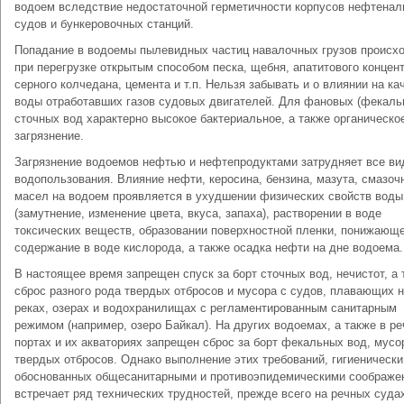
водоем вследствие недостаточной герметичности корпусов нефтена
судов и бункеровочных станций.
Попадание в водоемы пылевидных частиц навалочных грузов происх
при перегрузке открытым способом песка, щебня, апатитового концент
серного колчедана, цемента и т.п. Нельзя забывать и о влиянии на ка
воды отработавших газов судовых двигателей. Для фановых (фекаль
сточных вод характерно высокое бактериальное, а также органическо
загрязнение.
Загрязнение водоемов нефтью и нефтепродуктами затрудняет все в
водопользования. Влияние нефти, керосина, бензина, мазута, смазоч
масел на водоем проявляется в ухудшении физических свойств воды
(замутнение, изменение цвета, вкуса, запаха), растворении в воде
токсических веществ, образовании поверхностной пленки, понижающ
содержание в воде кислорода, а также осадка нефти на дне водоема.
В настоящее время запрещен спуск за борт сточных вод, нечистот, а 
сброс разного рода твердых отбросов и мусора с судов, плавающих 
реках, озерах и водохранилищах с регламентированным санитарным
режимом (например, озеро Байкал). На других водоемах, а также в р
портах и их акваториях запрещен сброс за борт фекальных вод, мусо
твердых отбросов. Однако выполнение этих требований, гигиенически
обоснованных общесанитарными и противоэпидемическими соображе
встречает ряд технических трудностей, прежде всего на речных суда