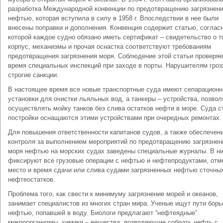
разработка Международной конвенции по предотвращению загрязнен
нефтью, которая вступила в силу в 1958 г. Впоследствии в нее были
внесены поправки и дополнения. Конвенция содержит статью, соглас
которой каждое судно обязано иметь сертификат – свидетельство о т
корпус, механизмы и прочая оснастка соответствуют требованиям
предотвращения загрязнения моря. Соблюдение этой статьи проверяе
время специальных инспекций при заходе в порты. Нарушителям гроз
строгие санкции.
В настоящее время все новые транспортные суда имеют сепарацион
установки для очистки льяльных вод, а танкеры – устройства, позв
осуществлять мойку танков без слива остатков нефти в море. Суда с
постройки оснащаются этими устройствами при очередных ремонтах.
Для повышения ответственности капитанов судов, а также обеспечен
контроля за выполнением мероприятий по предотвращению загрязнен
моря нефтью на морских судах заведены специальные журналы. В н
фиксируют все грузовые операции с нефтью и нефтепродуктами, отм
место и время сдачи или слива судами загрязненных нефтью сточных
нефтеостатков.
Проблема того, как свести к минимуму загрязнение морей и океанов,
занимает специалистов из многих стран мира. Ученые ищут пути борь
нефтью, попавшей в воду. Биологи предлагают “нефтеядные”
микроорганизмы, химики – вещества, позволяющие собрать нефть с