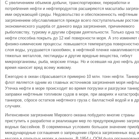
С увеличением объемов добычи, транспортировки, переработки и
потребления нефти и нефтепродуктов расширяются масштабы загряз
ими окружающей среды. Недовольство и обеспокоенность нефтяным
загрязнением обуславливается прежде всего поступательным ростом
экономического ущерба от данного вида загрязнения, причиняемого
рыболовству, туризму и другим сферам деятельности. Только одна т
нефти способна покрыть до 12 кмІ поверхности моря. А это изменяет 
физико-химические процессы: повышается температура поверхностно
слоя воды, ухудшается газообмен, в нефтяной пленке накапливаютс
тяжелых металлов, пестициды и другие вредные вещества, гибнут
микроорганизмы, рыба, морские птицы. Но и осевшая на дно нефть д
время наносит вред всему живому.
Ежегодно в океан сбрасывается примерно 10 млн. тонн нефти. Танке
флот является одним из главных источников загрязнения моря нефть
Утечка нефти в море происходит во время погрузки и разгрузки танке
заправки нефтяным топливом судов в море, при авариях и катастроф
танкеров, сбросе остатков нефтяного груза с балластной водой и в д
случаях.
Интенсивное загрязнение Мирового океана побудило многие страны
приступить к разработке и реализации мер по предупреждению загряз
водных бассейнов. В современных условиях большое значение приоб
международные соглашения о запрещении сброса загрязненных вод и
мусора в открытых морях и океанах. В 1954 г. ООН была организован