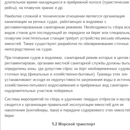
длительное время находящихся в прибрежной полосе (туристические
рейсы), на плавучих кранах и др.
Наиболее сложной в техническом отношении является организация
канализации на речных судах, работающих в водоемах с
регламентированным санитарным режимом. Необходимость сбора вс
видов стоков для последующей их передачи на берег или специальн
плавучие очистительные станции требует устройства весьма объемн
емкостей. Также существуют разработки по обезвреживанию сточных
непосредственно на судах.
При плавании судов в водоемах, санитарный режим которых в целом 
регламентирован, органами местной санитарной службы должны быть
определены зоны, где допустим сброс за борт необзвреженных судов
сточных вод (фекальных и хозяйственно-бытовых). Границы этих зон
устанавливают исходя из недопустимости загрязнения воды в источн
хозяйственно-питьевого водоснабжения и прибрежных вод санитарно-
оздоровительных участков побережья.
Система мероприятий по сбору и удалению твердых отбросов и мусо
сводится к организации правильной эксплуатации емкостей для их
накопления (контейнеры, баки) и передаче содержимого этих емкосте
берег.
5.2 Морской транспорт