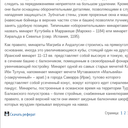
следить за передвижениями неприятеля на большом удалении. Кроме
они были оснащены оборонительными деталями, позволяющими в сл
нападения защищаться. Зубчатые стены, узкие прорезные окна и ма
(навесные бойницы в верхних частях стен и башен) позволяли лучник
занять удобную позицию. Типичными «оборонительными» минаретам
назвать минарет Кутубийа в Марракеше (Марокко – 1184) или минарет
Хиральда в Севилье (совр. Испания, 1195).
Как правило, минареты Магриба и Андалусии строились на прямоуго
основании, иногда это увеличивающиеся кубы, стоящий один на друг
Иранский минарет 11–13 вв. представляет собой высокую и тонкую, к
в сечении башню с балкончиком, помещенным в своеобразный фонар
увенчивающий постройку. Минарет одной из самых старых мечетей К
Ибн Тулуна, напоминает минарет мечети Мутаваккиля «Мальвийа»
(«закрученный» – араб.) в города Самарра (Ирак), тулово которого
представляет собой усеченный конус, вокруг которого идет спиралев
пандус. Минареты, построенные в османское время на территории Тур
Балканского полуострова – более стройные, снабженные каннелюрам
правило, в своей верхней части они имеют ажурные балкончики шюрф
которых муэдзин призывал верующих на намаз.
Страница:
1
2
Скачать реферат