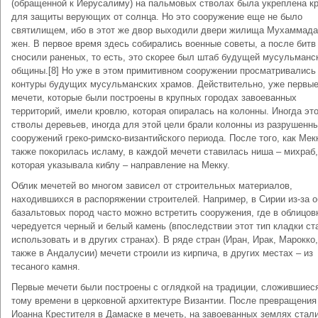
(обращенной к Иерусалиму) на пальмовых стволах была укреплена к
для защиты верующих от солнца. Но это сооружение еще не было
святилищем, ибо в этот же двор выходили двери жилища Мухаммада 
жен. В первое время здесь собирались военные советы, а после битв
сносили раненых, то есть, это скорее был штаб будущей мусульманс
общины.[8] Но уже в этом примитивном сооружении просматривались
контуры будущих мусульманских храмов. Действительно, уже первы
мечети, которые были построены в крупных городах завоеванных
территорий, имели кровлю, которая опиралась на колонны. Иногда эт
стволы деревьев, иногда для этой цели брали колонны из разрушенн
сооружений греко-римско-византийского периода. После того, как Мек
также покорилась исламу, в каждой мечети ставилась ниша – михраб,
которая указывала киблу – направление на Мекку.
Облик мечетей во многом зависел от строительных материалов,
находившихся в распоряжении строителей. Например, в Сирии из-за 
базальтовых пород часто можно встретить сооружения, где в облицов
чередуется черный и белый камень (впоследствии этот тип кладки ст
использовать и в других странах). В ряде стран (Иран, Ирак, Марокко,
также в Андалусии) мечети строили из кирпича, в других местах – из
тесаного камня.
Первые мечети были построены с оглядкой на традиции, сложившиеся
тому времени в церковной архитектуре Византии. После превращения
Иоанна Крестителя в Дамаске в мечеть, на завоеванных землях стал