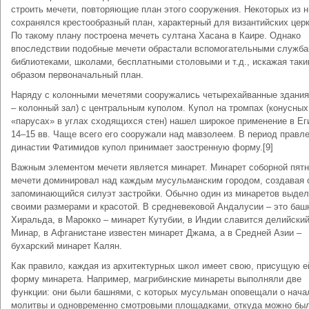
строить мечети, повторяющие план этого сооружения. Некоторых из н
сохранялся крестообразный план, характерный для византийских церк
По такому плану построена мечеть султана Хасана в Каире. Однако
впоследствии подобные мечети обрастали вспомогательными служба
библиотеками, школами, бесплатными столовыми и т.д., искажая так
образом первоначальный план.
Наряду с колонными мечетями сооружались четырехайванные здания
– колонный зал) с центральным куполом. Купол на тромпах (конусных
«парусах» в углах сходящихся стен) нашел широкое применение в Ег
14–15 вв. Чаще всего его сооружали над мавзолеем. В период правл
династии Фатимидов купол принимает заостренную форму.[9]
Важным элементом мечети является минарет. Минарет соборной пят
мечети доминировал над каждым мусульманским городом, создавая 
запоминающийся силуэт застройки. Обычно один из минаретов выде
своими размерами и красотой. В средневековой Андалусии – это баш
Хиральда, в Марокко – минарет Кутубии, в Индии славится делийский
Минар, в Афганистане известен минарет Джама, а в Средней Азии –
бухарский минарет Калян.
Как правило, каждая из архитектурных школ имеет свою, присущую е
форму минарета. Например, магрибинские минареты выполняли две
функции: они были башнями, с которых мусульман оповещали о нача
молитвы и одновременно смотровыми площадками, откуда можно бы