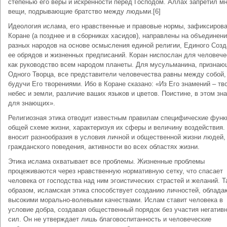
степенью его веры и искренности перед Господом. Аллах запретил м
вещи, подрывающие братство между людьми.[6]
Идеология ислама, его нравственные и правовые нормы, зафиксиров
Коране (а позднее и в сборниках хасидов), направлены на объединен
разных народов на основе осмысления единой религии, Единого Созд
ее обрядов и жизненных предписаний. Коран ниспослан для человече
как руководство всем народом планеты. Для мусульманина, признаю
Одного Творца, все представители человечества равны между собой,
будучи Его творениями. Ибо в Коране сказано: «Из Его знамений – тв
небес и земли, различие ваших языков и цветов. Поистине, в этом зн
для знающих».
Религиозная этика отводит известным правилам специфические функ
общей схеме жизни, характеризуя их сферы и величину воздействия.
вносит разнообразия в условия личной и общественной жизни людей,
гражданского поведения, активности во всех областях жизни.
Этика ислама охватывает все проблемы. Жизненные проблемы
процеживаются через нравственную нормативную сетку, что спасает
человека от господства над ним эгоистических страстей и желаний. Т
образом, исламская этика способствует созданию личностей, облад
высокими морально-волевыми качествами. Ислам ставит человека в
условие добра, создавая общественный порядок без участия негатив
сил. Он не утверждает лишь благовоспитанность и человеческие