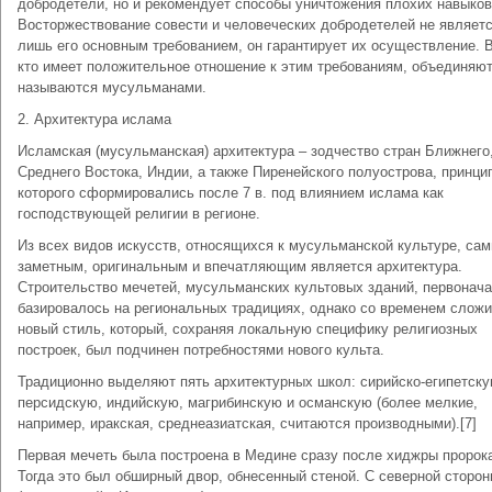
добродетели, но и рекомендует способы уничтожения плохих навыков
Восторжествование совести и человеческих добродетелей не являет
лишь его основным требованием, он гарантирует их осуществление. В
кто имеет положительное отношение к этим требованиям, объединяют
называются мусульманами.
2. Архитектура ислама
Исламская (мусульманская) архитектура – зодчество стран Ближнего
Среднего Востока, Индии, а также Пиренейского полуострова, принци
которого сформировались после 7 в. под влиянием ислама как
господствующей религии в регионе.
Из всех видов искусств, относящихся к мусульманской культуре, са
заметным, оригинальным и впечатляющим является архитектура.
Строительство мечетей, мусульманских культовых зданий, первонач
базировалось на региональных традициях, однако со временем слож
новый стиль, который, сохраняя локальную специфику религиозных
построек, был подчинен потребностями нового культа.
Традиционно выделяют пять архитектурных школ: сирийско-египетску
персидскую, индийскую, магрибинскую и османскую (более мелкие,
например, иракская, среднеазиатская, считаются производными).[7]
Первая мечеть была построена в Медине сразу после хиджры пророк
Тогда это был обширный двор, обнесенный стеной. С северной сторо