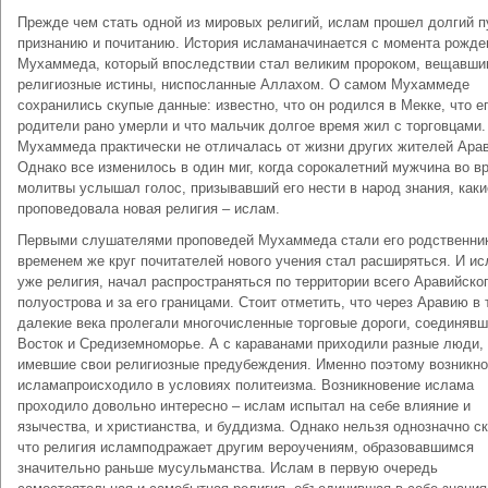
Прежде чем стать одной из мировых религий, ислам прошел долгий п
признанию и почитанию. История исламаначинается с момента рожде
Мухаммеда, который впоследствии стал великим пророком, вещавш
религиозные истины, ниспосланные Аллахом. О самом Мухаммеде
сохранились скупые данные: известно, что он родился в Мекке, что е
родители рано умерли и что мальчик долгое время жил с торговцами
Мухаммеда практически не отличалась от жизни других жителей Арав
Однако все изменилось в один миг, когда сорокалетний мужчина во в
молитвы услышал голос, призывавший его нести в народ знания, каки
проповедовала новая религия – ислам.
Первыми слушателями проповедей Мухаммеда стали его родственник
временем же круг почитателей нового учения стал расширяться. И ис
уже религия, начал распространяться по территории всего Аравийско
полуострова и за его границами. Стоит отметить, что через Аравию в 
далекие века пролегали многочисленные торговые дороги, соединяв
Восток и Средиземноморье. А с караванами приходили разные люди,
имевшие свои религиозные предубеждения. Именно поэтому возникн
исламапроисходило в условиях политеизма. Возникновение ислама
проходило довольно интересно – ислам испытал на себе влияние и
язычества, и христианства, и буддизма. Однако нельзя однозначно ск
что религия исламподражает другим вероучениям, образовавшимся
значительно раньше мусульманства. Ислам в первую очередь