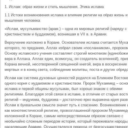
1. Ислам: образ жизни и стиль мышления. Этика ислама
1.1 Истоки возникновения ислама и влияние религии на образ жизнь и
мышления человека
«Ислам, мусульманство (арам.) – одна из мировых религий (наряду с
христианством и буддизмом), возникшая в VII в. в Аравии.
Вероучение изложено в Коране. Основателем ислама считается Мух
которого, по преданию, Аллах избрал своим «посланником», пророком
Основу исламского учения составляет строгий монотеизм (единобожи
вера в Аллаха. Аллах един, всемогущ, он создатель вселенной), при
Корана вечной, несотворенной священной книгой, вера в воскресение
мертвых и в конец света, соблюдение молитвы, поста и других обрядо
Ислам как система духовных ценностей родился на Ближнем Востоке
одного корня с иудаизмом и христианством. Пророк Мухаммед – осно
ислама и первой общины мусульман, был хорошо знаком с обеими
религиями. Благодаря этой связи в исламе, в отличие от старых вос
религий – индуизма, буддизма – достаточно ярко выражена идея разв
Ислам в буквальном смысле значит путь к спасению. Возникновение
как монотеистической религии, провозглашенной пророком Мухаммед
изложенной в Коране, самым непосредственным образом связано с
необычайно сложным периодом истории, который переживали народы
населяющие Аравию. Осуществлялся переход от безгосударственног