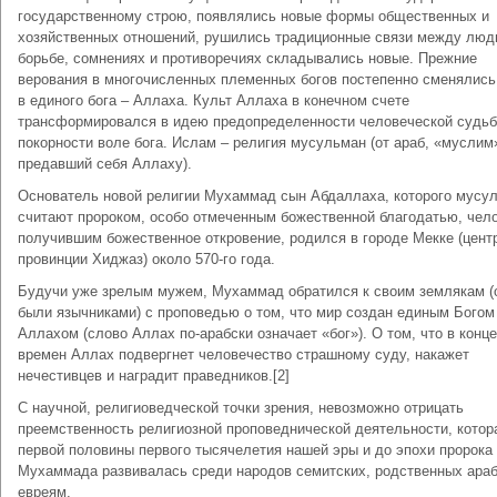
государственному строю, появлялись новые формы общественных и
хозяйственных отношений, рушились традиционные связи между люд
борьбе, сомнениях и противоречиях складывались новые. Прежние
верования в многочисленных племенных богов постепенно сменялись
в единого бога – Аллаха. Культ Аллаха в конечном счете
трансформировался в идею предопределенности человеческой судьб
покорности воле бога. Ислам – религия мусульман (от араб, «муслим
предавший себя Аллаху).
Основатель новой религии Мухаммад сын Абдаллаха, которого мусу
считают пророком, особо отмеченным божественной благодатью, чел
получившим божественное откровение, родился в городе Мекке (цент
провинции Хиджаз) около 570‑го года.
Будучи уже зрелым мужем, Мухаммад обратился к своим землякам (
были язычниками) с проповедью о том, что мир создан единым Богом
Аллахом (слово Аллах по-арабски означает «бог»). О том, что в конце
времен Аллах подвергнет человечество страшному суду, накажет
нечестивцев и наградит праведников.[2]
С научной, религиоведческой точки зрения, невозможно отрицать
преемственность религиозной проповеднической деятельности, котор
первой половины первого тысячелетия нашей эры и до эпохи пророка
Мухаммада развивалась среди народов семитских, родственных ара
евреям.