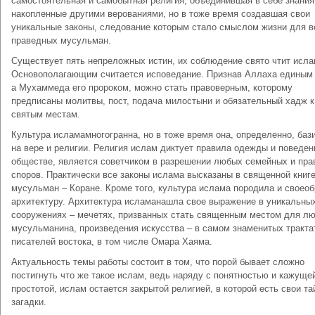
самостоятельная и самобытная религия, объединившая в себе знания
накопленные другими верованиями, но в тоже время создавшая свои
уникальные законы, следование которым стало смыслом жизни для в
праведных мусульман.
Существует пять непреложных истин, их соблюдение свято чтит исла
Основополагающим считается исповедание. Признав Аллаха единым
а Мухаммеда его пророком, можно стать правоверным, которому
предписаны молитвы, пост, подача милостыни и обязательный хадж к
святым местам.
Культура исламамногогранна, но в тоже время она, определенно, баз
на вере и религии. Религия ислам диктует правила одежды и поведен
обществе, является советчиком в разрешении любых семейных и пра
споров. Практически все законы ислама высказаны в священной книг
мусульман – Коране. Кроме того, культура ислама породила и своео
архитектуру. Архитектура исламанашла свое выражение в уникальны
сооружениях – мечетях, призванных стать священным местом для лю
мусульманина, произведения искусства – в самом знаменитых тракта
писателей востока, в том числе Омара Хаяма.
Актуальность темы работы состоит в том, что порой бывает сложно
постигнуть что же такое ислам, ведь наряду с понятностью и кажуще
простотой, ислам остается закрытой религией, в которой есть свои та
загадки.