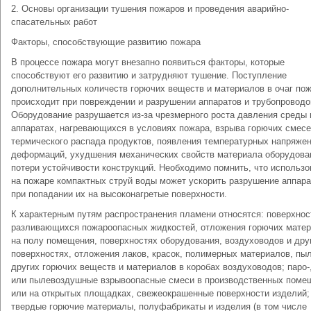
2. Основы организации тушения пожаров и проведения аварийно-
спасательных работ
Факторы, способствующие развитию пожара
В процессе пожара могут внезапно появиться факторы, которые
способствуют его развитию и затрудняют тушение. Поступление
дополнительных количеств горючих веществ и материалов в очаг по
происходит при повреждении и разрушении аппаратов и трубопроводо
Оборудование разрушается из-за чрезмерного роста давления среды 
аппаратах, нагревающихся в условиях пожара, взрыва горючих смесе
термического распада продуктов, появления температурных напряжен
деформаций, ухудшения механических свойств материала оборудова
потери устойчивости конструкций. Необходимо помнить, что использо
на пожаре компактных струй воды может ускорить разрушение аппара
при попадании их на высоконагретые поверхности.
К характерным путям распространения пламени относятся: поверхнос
разливающихся пожароопасных жидкостей, отложения горючих мате
на полу помещения, поверхностях оборудования, воздуховодов и дру
поверхностях, отложения лаков, красок, полимерных материалов, пы
других горючих веществ и материалов в коробах воздуховодов; паро-,
или пылевоздушные взрывоопасные смеси в производственных поме
или на открытых площадках, свежеокрашенные поверхности изделий;
твердые горючие материалы, полуфабрикаты и изделия (в том числе