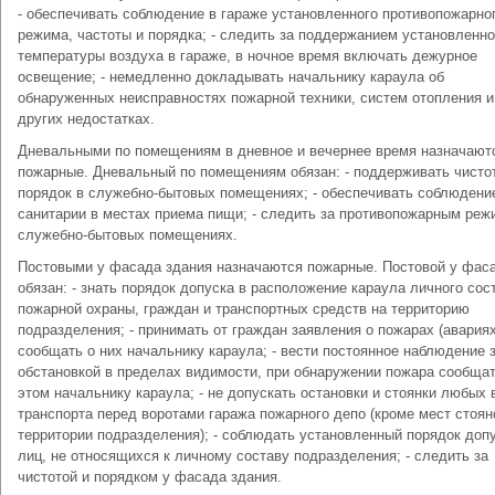
- обеспечивать соблюдение в гараже установленного противопожарно
режима, частоты и порядка; - следить за поддержанием установленн
температуры воздуха в гараже, в ночное время включать дежурное
освещение; - немедленно докладывать начальнику караула об
обнаруженных неисправностях пожарной техники, систем отопления и
других недостатках.
Дневальными по помещениям в дневное и вечернее время назначают
пожарные. Дневальный по помещениям обязан: - поддерживать чисто
порядок в служебно-бытовых помещениях; - обеспечивать соблюдени
санитарии в местах приема пищи; - следить за противопожарным реж
служебно-бытовых помещениях.
Постовыми у фасада здания назначаются пожарные. Постовой у фас
обязан: - знать порядок допуска в расположение караула личного сос
пожарной охраны, граждан и транспортных средств на территорию
подразделения; - принимать от граждан заявления о пожарах (авариях
сообщать о них начальнику караула; - вести постоянное наблюдение 
обстановкой в пределах видимости, при обнаружении пожара сообщат
этом начальнику караула; - не допускать остановки и стоянки любых 
транспорта перед воротами гаража пожарного депо (кроме мест стоян
территории подразделения); - соблюдать установленный порядок доп
лиц, не относящихся к личному составу подразделения; - следить за
чистотой и порядком у фасада здания.