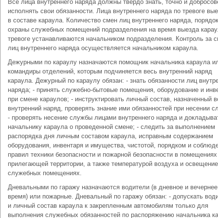
Все лица внутреннего наряда должны твердо знать, точно и добросов
исполнять свои обязанности. Лица внутреннего наряда по тревоге вы
в составе караула. Количество смен лиц внутреннего наряда, порядо
охраны служебных помещений подразделения на время выезда карау
тревоге устанавливаются начальником подразделения. Контроль за 
лиц внутреннего наряда осуществляется начальником караула.
Дежурными по караулу назначаются помощник начальника караула и
командиры отделений, которым подчиняется весь внутренний наряд
караула. Дежурный по караулу обязан: - знать обязанности лиц внутр
наряда; - принять служебно-бытовые помещения, оборудование и инв
при смене караулов; - инструктировать личный состав, назначенный в
внутренний наряд, проверять знание ими обязанностей при несении с
- проверять несение службы лицами внутреннего наряда и докладыва
начальнику караула о проведенной смене; - следить за выполнением
распорядка дня личным составом караула, исправным содержанием
оборудования, инвентаря и имущества, чистотой, порядком и соблюд
правил техники безопасности и пожарной безопасности в помещениях
прилегающей территории, а также температурой воздуха и освещение
служебных помещениях.
Дневальными по гаражу назначаются водители (в дневное и вечернее
время) или пожарные. Дневальный по гаражу обязан: - допускать вод
и личный состав караула к закрепленным автомобилям только для
выполнения служебных обязанностей по распоряжению начальника ка