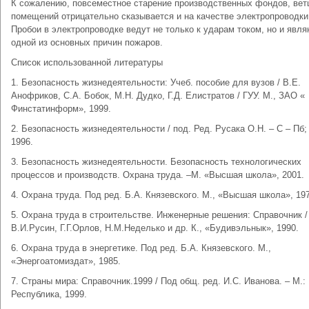
К сожалению, повсеместное старение производственных фондов, ве
помещений отрицательно сказывается и на качестве электропроводки
Пробои в электропроводке ведут не только к ударам током, но и явл
одной из основных причин пожаров.
Список использованной литературы
1. Безопасность жизнедеятельности: Учеб. пособие для вузов / В.Е.
Анофриков, С.А. Бобок, М.Н. Дудко, Г.Д. Елистратов / ГУУ. М., ЗАО «
Финстатинформ», 1999.
2. Безопасность жизнедеятельности / под. Ред. Русака О.Н. – С – Пб;
1996.
3. Безопасность жизнедеятельности. Безопасность технологических
процессов и производств. Охрана труда. –М. «Высшая школа», 2001.
4. Охрана труда. Под ред. Б.А. Князевского. М., «Высшая школа», 19
5. Охрана труда в строительстве. Инженерные решения: Справочник /
В.И.Русин, Г.Г.Орлов, Н.М.Неделько и др. К., «Будивэльнык», 1990.
6. Охрана труда в энергетике. Под ред. Б.А. Князевского. М.,
«Энергоатомиздат», 1985.
7. Страны мира: Справочник.1999 / Под общ. ред. И.С. Иванова. – М.:
Республика, 1999.