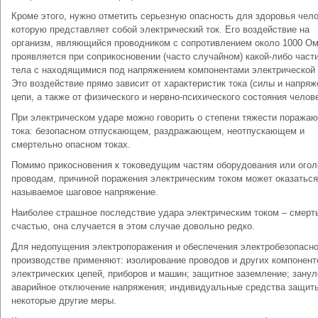
Кроме этого, нужно отметить серьезную опасность для здоровья чело
которую представляет собой электрический ток. Его воздействие на
организм, являющийся проводником с сопротивлением около 1000 Ом
проявляется при соприкосновении (часто случайном) какой-либо части
тела с находящимися под напряжением компонентами электрической 
Это воздействие прямо зависит от характеристик тока (силы и напряж
цепи, а также от физического и нервно-психического состояния челов
При электрическом ударе можно говорить о степени тяжести поража
тока: безопасном отпускающем, раздражающем, неотпускающем и
смертельно опасном токах.
Помимо прикосновения к токоведущим частям оборудования или ого
проводам, причиной поражения электрическим током может оказаться
называемое шаговое напряжение.
Наиболее страшное последствие удара электрическим током – смерть
счастью, она случается в этом случае довольно редко.
Для недопущения электропоражения и обеспечения электробезопасно
производстве применяют: изолирование проводов и других компонент
электрических цепей, приборов и машин; защитное заземление; занул
аварийное отключение напряжения; индивидуальные средства защит
некоторые другие меры.