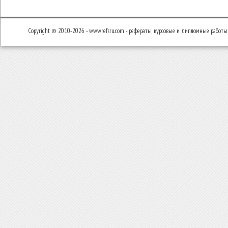
Copyright © 2010-2026 - www.refsru.com - рефераты, курсовые и дипломные работы