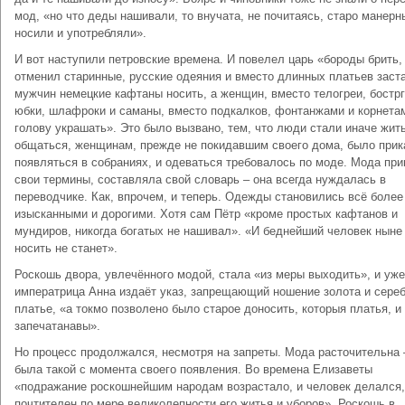
мод, «но что деды нашивали, то внучата, не почитаясь, старо манер
носили и употребляли».
И вот наступили петровские времена. И повелел царь «бороды брить,
отменил старинные, русские одеяния и вместо длинных платьев заст
мужчин немецкие кафтаны носить, а женщин, вместо телогреи, бострг
юбки, шлафроки и саманы, вместо подкалков, фонтанжами и корнета
голову украшать». Это было вызвано, тем, что люди стали иначе жить
общаться, женщинам, прежде не покидавшим своего дома, было прик
появляться в собраниях, и одеваться требовалось по моде. Мода пр
свои термины, составляла свой словарь – она всегда нуждалась в
переводчике. Как, впрочем, и теперь. Одежды становились всё более
изысканными и дорогими. Хотя сам Пётр «кроме простых кафтанов и
мундиров, никогда богатых не нашивал». «И беднейший человек ныне 
носить не станет».
Роскошь двора, увлечённого модой, стала «из меры выходить», и уже
императрица Анна издаёт указ, запрещающий ношение золота и сереб
платье, «а токмо позволено было старое доносить, которыя платья, и
запечатанавы».
Но процесс продолжался, несмотря на запреты. Мода расточительна 
была такой с момента своего появления. Во времена Елизаветы
«подражание роскошнейшим народам возрастало, и человек делался,
почтителен по мере великолепности его житья и уборов». Роскошь в