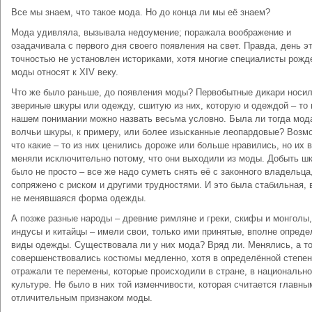
Все мы знаем, что такое мода. Но до конца ли мы её знаем?
Мода удивляла, вызывала недоумение; поражала воображение и
озадачивала с первого дня своего появления на свет. Правда, день эт
точностью не установлен историками, хотя многие специалисты рожд
моды относят к ХIV веку.
Что же было раньше, до появления моды? Первобытные дикари носи
звериные шкуры или одежду, сшитую из них, которую и одеждой – то 
нашем понимании можно назвать весьма условно. Была ли тогда мода
волчьи шкуры, к примеру, или более изысканные леопардовые? Возм
что какие – то из них ценились дороже или больше нравились, но их 
меняли исключительно потому, что они выходили из моды. Добыть ш
было не просто – все же надо суметь снять её с законного владельца
сопряжено с риском и другими трудностями. И это была стабильная, 
не менявшаяся форма одежды.
А позже разные народы – древние римляне и греки, скифы и монголы,
индусы и китайцы – имели свои, только ими принятые, вполне опред
виды одежды. Существовала ли у них мода? Вряд ли. Менялись, а т
совершенствовались костюмы медленно, хотя в определённой степен
отражали те перемены, которые происходили в стране, в национальн
культуре. Не было в них той изменчивости, которая считается главны
отличительным признаком моды.