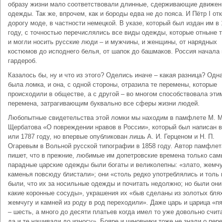
образу жизни мало соответствовали длинные, сдерживающие движен
одежды. Так же, впрочем, как и бороды едва не до пояса. И Пётр I от
дорогу моде, в частности немецкой. В указе, который был издан им в
году, с точностью перечислялись все виды одежды, которые отныне 
и могли носить русские люди – и мужчины, и женщины, от нарядных
костюмов до исподнего белья, от шапок до башмаков. Россия начала
гардероб.
Казалось бы, ну и что из этого? Оделись иначе – какая разница? Одн
была ломка, и она, с одной стороны, отразила те перемены, которые
происходили в обществе, а с другой – во многом способствовала эти
перемена, затрагивающим буквально все сферы жизни людей.
Любопытные свидетельства этой ломки мы находим в памфлете М. М
Щербатова «О повреждении нравов в России», который был написан в
или 1787 году, но впервые опубликован лишь А. И. Герценом и Н. П.
Огаревым в Вольной русской типографии в 1858 году. Автор памфлет
пишет, что в прежние, любимые им допетровские времена только сам
парадные царские одежды были богаты и великолепны: «злато, жемчу
каменья повсюду блистали»; они «столь редко употреблялись и толь 
были, что их за носильные одежды и почитать недолжно; но были они
какие коронные сосуды», украшения их «быв сделаны из золотых бля
жемчугу и камней из роду в род переходили». Даже царь и царица «п
– шесть, а много до десяти платьев когда имел то уже довольно счит
да и те нашивали до износу». Бояре и чиновники тоже не знали о пер