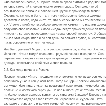
Она появилась позже, в Париже, хотя за право считаться родиной мо
течение столетий спорили многие земли города. Считают, что её
возникновение связано с появлением крупных производств тканей.
Очевидно, так оно и было – для того чтобы менять формы одежды
достаточно часто, надо иметь то, что обеспечивало бы эти перемены.
в XIV веке стихийное, всеобщее увлечение какими – то видами одеж
получило своё название. Слово «мода» ведёт происхождение от лати
«modus» , которое переводится как «мера, способ, правило». В общем
смысл этот сохранился и по сей день, во всяком случае, он составля
часть современного понятия моды.
Что было дальше? Мода стала распространяться, а Италию, Англию,
Испанию. Игры с модой нравились, ряды её поклонников росли. Она
перешагивала через самые строгие границы, ломала традиционные в
одежды, навязывала свой вкус и свои правила.
2.2. Как мода пришла в Россию
Первые попытки уйти от традиционного, веками не менявшегося кост
появились у нас в конце XVII века. Тогда же царь Алексей Михайлови
вынужден был издать указ, запрещающий перенимать чужие обычаи, 
платье «с иноземского образца». Но всё было тщетно: стоило России
на более тесные деловые контакты со странами Западной Европы, ка
старорусская одежда стала казаться некрасивой и неудобной. Пётр I
заставил страну жить в другом темпе; её новому ритму, изменившему