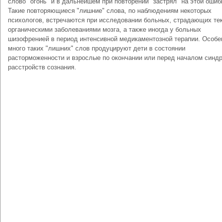
слово "огонь" и в дальнейшем при повторении "застрял" на этой ошиб
Такие повторяющиеся "лишние" слова, по наблюдениям некоторых
психологов, встречаются при исследовании больных, страдающих т
органическими заболеваниями мозга, а также иногда у больных
шизофренией в период интенсивной медикаментозной терапии. Особе
много таких "лишних" слов продуцируют дети в состоянии
расторможенности и взрослые по окончании или перед началом синд
расстройств сознания.