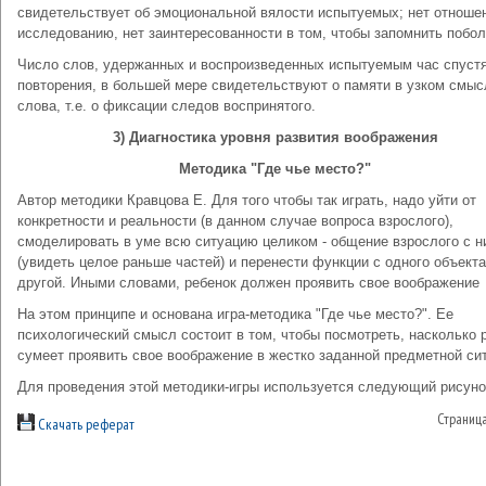
свидетельствует об эмоциональной вялости испытуемых; нет отношен
исследованию, нет заинтересованности в том, чтобы запомнить побо
Число слов, удержанных и воспроизведенных испытуемым час спуст
повторения, в большей мере свидетельствуют о памяти в узком смыс
слова, т.е. о фиксации следов воспринятого.
3) Диагностика уровня развития воображения
Методика "Где чье место?"
Автор методики Кравцова Е. Для того чтобы так играть, надо уйти от
конкретности и реальности (в данном случае вопроса взрослого),
смоделировать в уме всю ситуацию целиком - общение взрослого с н
(увидеть целое раньше частей) и перенести функции с одного объекта
другой. Иными словами, ребенок должен проявить свое воображение
На этом принципе и основана игра-методика "Где чье место?". Ее
психологический смысл состоит в том, чтобы посмотреть, насколько 
сумеет проявить свое воображение в жестко заданной предметной си
Для проведения этой методики-игры используется следующий рисуно
Страниц
Скачать реферат