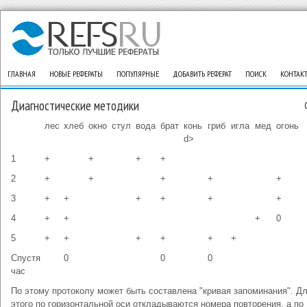
ГЛАВНАЯ
НОВЫЕ РЕФЕРАТЫ
ПОПУЛЯРНЫЕ
ДОБАВИТЬ РЕФЕРАТ
ПОИСК
КОНТАК
Диагностические методики
лес
хлеб
окно
стул
вода
брат
конь
гриб
игла
мед
огонь
d>
1
+
+
+
+
2
+
+
+
+
+
3
+
+
+
+
+
+
4
+
+
+
0
5
+
+
+
+
+
+
Спустя
0
0
0
час
По этому протоколу может быть составлена "кривая запоминания". Д
этого по горизонтальной оси откладываются номера повторения, а по