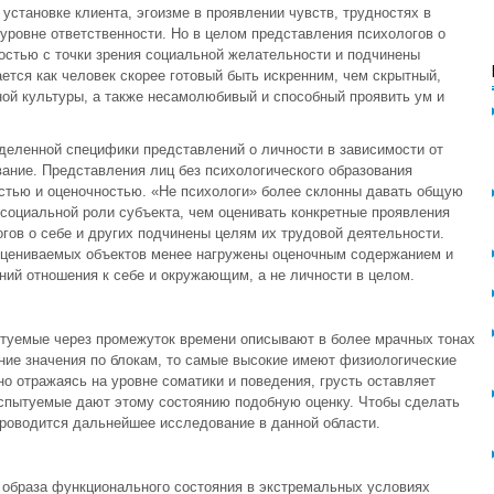
установке клиента, эгоизме в проявлении чувств, трудностях в
ровне ответственности. Но в целом представления психологов о
остью с точки зрения социальной желательности и подчинены
ется как человек скорее готовый быть искренним, чем скрытный,
ной культуры, а также несамолюбивый и способный проявить ум и
еленной специфики представлений о личности в зависимости от
вание. Представления лиц без психологического образования
стью и оценочностью. «Не психологи» более склонны давать общую
 социальной роли субъекта, чем оценивать конкретные проявления
гов о себе и других подчинены целям их трудовой деятельности.
оцениваемых объектов менее нагружены оценочным содержанием и
ний отношения к себе и окружающим, а не личности в целом.
пытуемые через промежуток времени описывают в более мрачных тонах
ние значения по блокам, то самые высокие имеют физиологические
но отражаясь на уровне соматики и поведения, грусть оставляет
испытуемые дают этому состоянию подобную оценку. Чтобы сделать
роводится дальнейшее исследование в данной области.
ь образа функционального состояния в экстремальных условиях