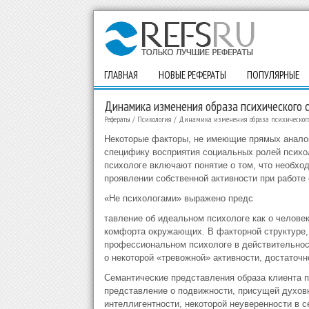
ГЛАВНАЯ
НОВЫЕ РЕФЕРАТЫ
ПОПУЛЯРНЫЕ
Динамика изменения образа психического 
Рефераты
/
Психология
/
Динамика изменения образа психического
Некоторые факторы, не имеющие прямых аналог
специфику восприятия социальных ролей психол
психологе включают понятие о том, что необхо
проявлении собственной активности при работе 
«Не психологами» выражено предс
тавление об идеальном психологе как о человек
комфорта окружающих. В факторной структуре,
профессиональном психологе в действительнос
о некоторой «тревожной» активности, достаточ
Семантические представления образа клиента 
представление о подвижности, присущей духовн
интеллигентности, некоторой неуверенности в с