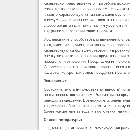
характерно представление о «потребительской» 
самостоятельном решении проблем, невысоком у
клиенте характеризуются минимальной оценочн
«презумпции невиновности» клиента: он оценива
скорее воспитанный, чем с низким уровнем лич
трудолюбие в решении своих проблем.
Исследование способствовало выявлению опред
того, имеет ли субъект психологическое образо
характеризуются большей стереотипизированно
оценку личности на основании представлений о
поведения и отношений. Представления психоло
Сформированные у психологов образы-типажи 
касаются конкретных видов поведения, проявле
Заключение
Состояние грусть (низ.уровень активности) ис
почти по всем показателям. Рассматривая сред
реакции и поведение. Возможно, что, значитель
травмирующий отпечаток в памяти, и поэтому 
более конкретные выводы и заключения, нами п
Список литературы:
1. Дикая Л.Г., Семикин В.В. Регулирующая рол