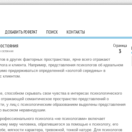
ДОБАВИТЬ РЕФЕРАТ
ПОИСК
КОНТАКТЫ
состояния
Страница
3
 состояния
ов в других факторных пространствах, ярче всего отражают
ога и клиента. Например, представления психологов об идеальном
димо придерживаться определенной «золотой середины» в
с клиентом.
е, способном скрывать свои чувства в интересах психологического
 отражающей семантическое пространство представлений о
ти, у лиц с психологическим образованием выделены представления
но высоком неравнодушии.
профессионального психолога «не психологами» включает
ому миру человека, обратившегося за помощью к психологу, его
ебе, мягкости характера, тревожной, тонкой натуре. Для психологов