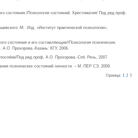
ого состояния./Психология состояний. Хрестоматия/ Под ред.проф.
ошевского.-М.: Изд. «Институт практической психологии»,
кого состояния и его составляющие//Психология психических
 А.О. Прохорова.-Казань: КГУ, 2006.
 пособие/Под ред.проф. А.О. Прохорова.-Спб: Речь, 2007.
ения психических состояний личности. – М.:ПЕР СЭ, 2009.
Страница:
1
2
3