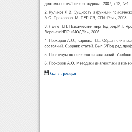
деятельности//Психол. журнал, 2007, т.12, №1.
2. Куликов Л.В. Сущность и функции психическ
А.О. Прохорова.-М.:ПЕР СЭ; СПб.:Речь, 2008.
3. Ланге Н.Н. Психический мир/Под ред.М.Г. Яр
Воронеж:НПО «МОДЭК», 2006.
4. Прохоров А.О., Карпова Н.Е. Образ психичес
состояний. Сборник статей. Вып.6/Под ред.проф.
5. Практикум по психологии состояний: Учебное
6. Прохоров А.О. Методики диагностики и измер
Скачать реферат