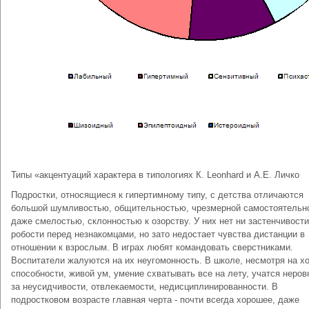
Типы «акцентуаций характера в типологиях К. Leonhard и А.Е. Личко
Подростки, относящиеся к гипертимному типу, с детства отличаются
большой шумливостью, общительностью, чрезмерной самостоятельн
даже смелостью, склонностью к озорству. У них нет ни застенчивости
робости перед незнакомцами, но зато недостает чувства дистанции в
отношении к взрослым. В играх любят командовать сверстниками.
Воспитатели жалуются на их неугомонность. В школе, несмотря на х
способности, живой ум, умение схватывать все на лету, учатся неровн
за неусидчивости, отвлекаемости, недисциплинированности. В
подростковом возрасте главная черта - почти всегда хорошее, даже