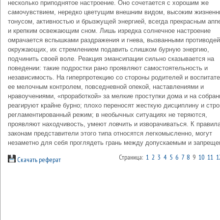
несколько приподнятое настроение. Оно сочетается с хорошим же
самочувствием, нередко цветущим внешним видом, высоким жизнен
тонусом, активностью и брызжущей энергией, всегда прекрасным апп
и крепким освежающим сном. Лишь изредка солнечное настроение
омрачается вспышками раздражения и гнева, вызванными противоде
окружающих, их стремлением подавить слишком бурную энергию,
подчинить своей воле. Реакция эмансипации сильно сказывается на
поведении: такие подростки рано проявляют самостоятельность и
независимость. На гиперпротекцию со стороны родителей и воспитате
ее мелочным контролем, повседневной опекой, наставлениями и
нравоучениями, «проработкой» за мелкие проступки дома и на собран
реагируют крайне бурно; плохо переносят жесткую дисциплину и стро
регламентированный режим; в необычных ситуациях не теряются,
проявляют находчивость, умеют ловчить и изворачиваться. К правил
законам представители этого типа относятся легкомысленно, могут
незаметно для себя проглядеть грань между допускаемым и запреще
Страница:
1
2
3
4
5
6
7
8
9
10
11
1
Скачать реферат