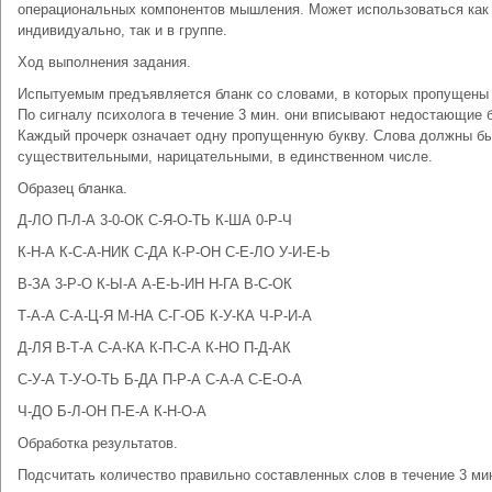
операциональных компонентов мышления. Может использоваться как
индивидуально, так и в группе.
Ход выполнения задания.
Испытуемым предъявляется бланк со словами, в которых пропущены 
По сигналу психолога в течение 3 мин. они вписывают недостающие 
Каждый прочерк означает одну пропущенную букву. Слова должны б
существительными, нарицательными, в единственном числе.
Образец бланка.
Д-ЛО П-Л-А 3-0-ОК С-Я-О-ТЬ К-ША 0-Р-Ч
К-Н-А К-С-А-НИК С-ДА К-Р-ОН С-Е-ЛО У-И-Е-Ь
В-ЗА 3-Р-О К-Ы-А А-Е-Ь-ИН Н-ГА В-С-ОК
Т-А-А С-А-Ц-Я М-НА С-Г-ОБ К-У-КА Ч-Р-И-А
Д-ЛЯ В-Т-А С-А-КА К-П-С-А К-НО П-Д-АК
С-У-А Т-У-О-ТЬ Б-ДА П-Р-А С-А-А С-Е-О-А
Ч-ДО Б-Л-ОН П-Е-А К-Н-О-А
Обработка результатов.
Подсчитать количество правильно составленных слов в течение 3 ми