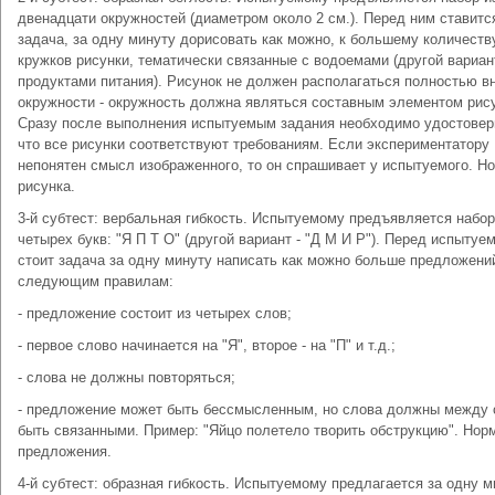
двенадцати окружностей (диаметром около 2 см.). Перед ним ставитс
задача, за одну минуту дорисовать как можно, к большему количеств
кружков рисунки, тематически связанные с водоемами (другой вариант
продуктами питания). Рисунок не должен располагаться полностью в
окружности - окружность должна являться составным элементом рису
Сразу после выполнения испытуемым задания необходимо удостовер
что все рисунки соответствуют требованиям. Если экспериментатору
непонятен смысл изображенного, то он спрашивает у испытуемого. Но
рисунка.
3-й субтест: вербальная гибкость. Испытуемому предъявляется набор
четырех букв: "Я П Т О" (другой вариант - "Д М И Р"). Перед испытуе
стоит задача за одну минуту написать как можно больше предложени
следующим правилам:
- предложение состоит из четырех слов;
- первое слово начинается на "Я", второе - на "П" и т.д.;
- слова не должны повторяться;
- предложение может быть бессмысленным, но слова должны между 
быть связанными. Пример: "Яйцо полетело творить обструкцию". Норм
предложения.
4-й субтест: образная гибкость. Испытуемому предлагается за одну м